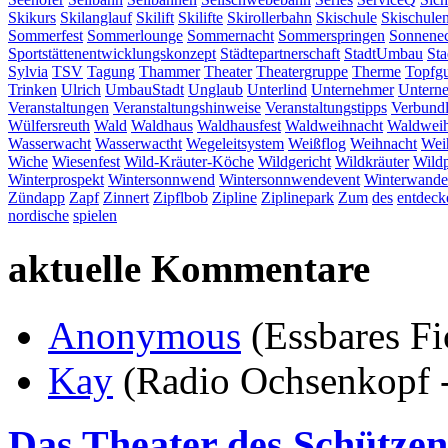
Skikurs
Skilanglauf
Skilift
Skilifte
Skirollerbahn
Skischule
Skischule
Sommerfest
Sommerlounge
Sommernacht
Sommerspringen
Sonnene
Sportstättenentwicklungskonzept
Städtepartnerschaft
StadtUmbau
St
Sylvia
TSV
Tagung
Thammer
Theater
Theatergruppe
Therme
Topfg
Trinken
Ulrich
UmbauStadt
Unglaub
Unterlind
Unternehmer
Unterne
Veranstaltungen
Veranstaltungshinweise
Veranstaltungstipps
Verbundl
Wülfersreuth
Wald
Waldhaus
Waldhausfest
Waldweihnacht
Waldweih
Wasserwacht
Wasserwactht
Wegeleitsystem
Weißflog
Weihnacht
Wei
Wiche
Wiesenfest
Wild-Kräuter-Köche
Wildgericht
Wildkräuter
Wild
Winterprospekt
Wintersonnwend
Wintersonnwendevent
Winterwande
Zündapp
Zapf
Zinnert
Zipflbob
Zipline
Ziplinepark
Zum
des
entdeck
nordische
spielen
aktuelle Kommentare
Anonymous
(Essbares Fi
Kay
(Radio Ochsenkopf -
Das Theater des Schützen