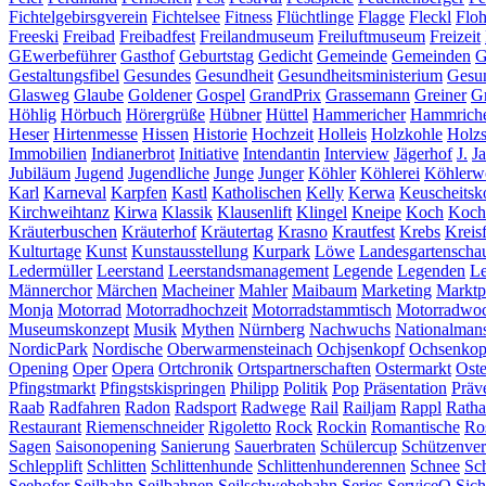
Fichtelgebirsgverein
Fichtelsee
Fitness
Flüchtlinge
Flagge
Fleckl
Flo
Freeski
Freibad
Freibadfest
Freilandmuseum
Freiluftmuseum
Freizeit
GEwerbeführer
Gasthof
Geburtstag
Gedicht
Gemeinde
Gemeinden
G
Gestaltungsfibel
Gesundes
Gesundheit
Gesundheitsministerium
Gesun
Glasweg
Glaube
Goldener
Gospel
GrandPrix
Grassemann
Greiner
G
Höhlig
Hörbuch
Hörergrüße
Hübner
Hüttel
Hammericher
Hammrich
Heser
Hirtenmesse
Hissen
Historie
Hochzeit
Holleis
Holzkohle
Holz
Immobilien
Indianerbrot
Initiative
Intendantin
Interview
Jägerhof
J.
Ja
Jubiläum
Jugend
Jugendliche
Junge
Junger
Köhler
Köhlerei
Köhlerw
Karl
Karneval
Karpfen
Kastl
Katholischen
Kelly
Kerwa
Keuscheitsk
Kirchweihtanz
Kirwa
Klassik
Klausenlift
Klingel
Kneipe
Koch
Koch
Kräuterbuschen
Kräuterhof
Kräutertag
Krasno
Krautfest
Krebs
Kreis
Kulturtage
Kunst
Kunstausstellung
Kurpark
Löwe
Landesgartenscha
Ledermüller
Leerstand
Leerstandsmanagement
Legende
Legenden
Le
Männerchor
Märchen
Macheiner
Mahler
Maibaum
Marketing
Marktp
Monja
Motorrad
Motorradhochzeit
Motorradstammtisch
Motorradwo
Museumskonzept
Musik
Mythen
Nürnberg
Nachwuchs
Nationalmans
NordicPark
Nordische
Oberwarmensteinach
Ochjsenkopf
Ochsenkop
Opening
Oper
Opera
Ortchronik
Ortspartnerschaften
Ostermarkt
Oste
Pfingstmarkt
Pfingstskispringen
Philipp
Politik
Pop
Präsentation
Präv
Raab
Radfahren
Radon
Radsport
Radwege
Rail
Railjam
Rappl
Ratha
Restaurant
Riemenschneider
Rigoletto
Rock
Rockin
Romantische
Ro
Sagen
Saisonopening
Sanierung
Sauerbraten
Schülercup
Schützenver
Schlepplift
Schlitten
Schlittenhunde
Schlittenhunderennen
Schnee
Sc
Seehofer
Seilbahn
Seilbahnen
Seilschwebebahn
Series
ServiceQ
Sich