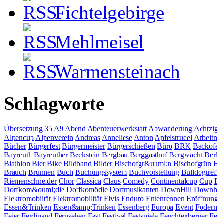
Fichtelgebirge
Mehlmeisel
Warmensteinach
Schlagworte
Übersetzung
35
A9
Abend
Abenteuerwerkstatt
Abwanderung
Achtzi
Alpencup
Alpenverein
Andreas
Anneliese
Anton
Apfelstrudel
Arbeit
Bücher
Bürgerfest
Bürgermeister
Bürgerschießen
Büro
BRK
Backofe
Bayreuth
Bayreuther
Beckstein
Bergbau
Berggasthof
Bergwacht
Berl
Biathlon
Bier
Bike
Bildband
Bilder
Bischofgr&uuml;n
Bischofgrün
B
Brauch
Brunnen
Buch
Buchungssystem
Buchvorstellung
Bulldogtref
Riemenschneider
Chor
Classica
Claus
Comedy
Continentalcup
Cup
Dorfkom&ouml;die
Dorfkomödie
Dorfmusikanten
DownHill
Downhi
Elektromobiität
Elektromobilität
Elvis
Enduro
Entenrennen
Eröffnun
Essen&Trinken
Essen&amp;Trinken
Essenberg
Europa
Event
Föderm
Feier
Ferdinand
Fernsehen
Fest
Festival
Festspiele
Feuchtenberger
Fe