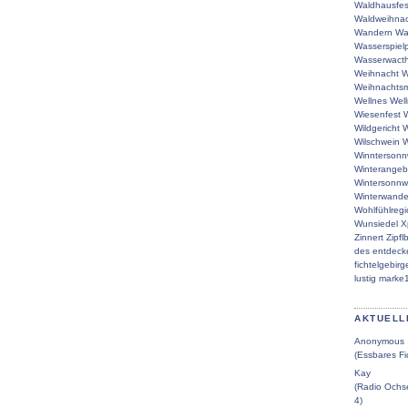
Waldhausfes
Waldweihna
Wandern
Wa
Wasserspielp
Wasserwacth
Weihnacht
W
Weihnachtsm
Wellnes
Wel
Wiesenfest
W
Wildgericht
W
Wilschwein
W
Winntersonn
Winterangeb
Wintersonn
Winterwande
Wohlfühlreg
Wunsiedel
X
Zinnert
Zipfl
des
entdeck
fichtelgebirg
lustig
marke
AKTUELL
Anonymous
(Essbares Fi
Kay
(Radio Ochse
4)