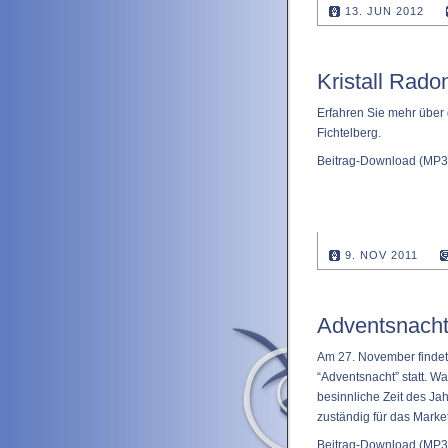
13. JUN 2012
Kristall Rad
Erfahren Sie mehr über 
Fichtelberg.
Beitrag-Download
(MP3 
9. NOV 2011
Adventsnacht
Am 27. November findet 
“Adventsnacht” statt. Wa
besinnliche Zeit des Ja
zuständig für das Marke
Beitrag-Download
(MP3 