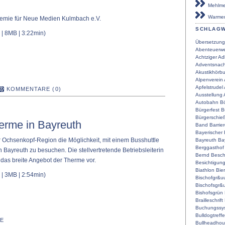
Mehlmei
Warmen
demie für Neue Medien Kulmbach e.V.
SCHLAG
| 8MB | 3:22min)
Übersetzung
Abenteuerwe
Achtziger
Ad
Adventsnach
Akustikhörb
Alpenverein
Apfelstrudel
KOMMENTARE (0)
Ausstellung
Autobahn
Bö
Bürgerfest
B
Bürgerschie
erme in Bayreuth
Band
Barrier
Bayerischer
 Ochsenkopf-Region die Möglichkeit, mit einem Busshuttle
Bayreuth
Ba
Berggasthof
 Bayreuth zu besuchen. Die stellvertretende Betriebsleiterin
Bernd
Besch
 das breite Angebot der Therme vor.
Besichtigun
Biathlon
Bier
| 3MB | 2:54min)
Bischofgr&u
Bischofsgr&
Bishofsgrün
Brailleschrift
Buchungssy
Bulldogtreff
E
Bullheadho