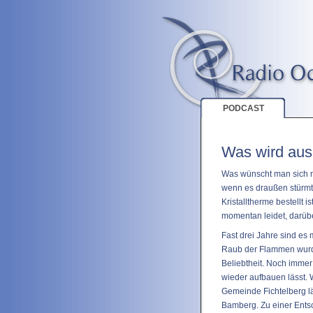
PODCAST
Was wird aus 
Was wünscht man sich m
wenn es draußen stürmt 
Kristalltherme bestellt
momentan leidet, darübe
Fast drei Jahre sind es m
Raub der Flammen wurde.
Beliebtheit. Noch immer
wieder aufbauen lässt. 
Gemeinde Fichtelberg lä
Bamberg. Zu einer Ents