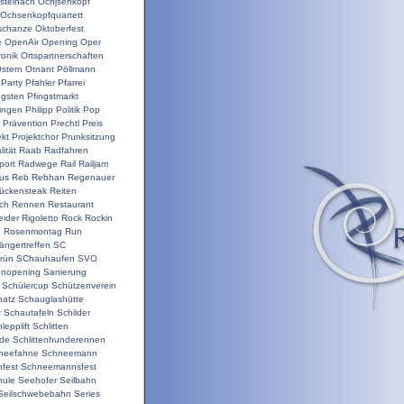
steinach
Ochjsenkopf
Ochsenkopfquartett
schanze
Oktoberfest
e
OpenAir
Opening
Oper
ronik
Ortspartnerschaften
stern
Otnant
Pöllmann
Party
Pfahler
Pfarrei
ngsten
Pfingstmarkt
ringen
Philipp
Politik
Pop
Prävention
Prechtl
Preis
ekt
Projektchor
Prunksitzung
ität
Raab
Radfahren
port
Radwege
Rail
Railjam
us
Reb
Rebhan
Regenauer
ückensteak
Reiten
ch
Rennen
Restaurant
ider
Rigoletto
Rock
Rockin
e
Rosenmontag
Run
ängertreffen
SC
rün
SChauhaufen
SVO
onopening
Sanierung
Schülercup
Schützenverein
hatz
Schauglashütte
r
Schautafeln
Schilder
lepplift
Schlitten
nde
Schlittenhunderennen
neefahne
Schneemann
fest
Schneemannsfest
hule
Seehofer
Seilbahn
Seilschwebebahn
Series