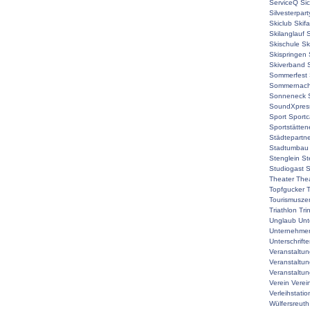
ServiceQ
Sic
Silvesterpart
Skiclub
Skif
Skilanglauf
S
Skischule
Sk
Skispringen
Skiverband
Sommerfest
Sommernach
Sonneneck
SoundXpres
Sport
Sport
Sportstätte
Städtepartne
Stadtumbau
Stenglein
St
Studiogast
S
Theater
The
Topfgucker
T
Tourismuszen
Triathlon
Tri
Unglaub
Unt
Unternehmer
Unterschrift
Veranstaltu
Veranstaltu
Veranstaltun
Verein
Verei
Verleihstatio
Wülfersreuth