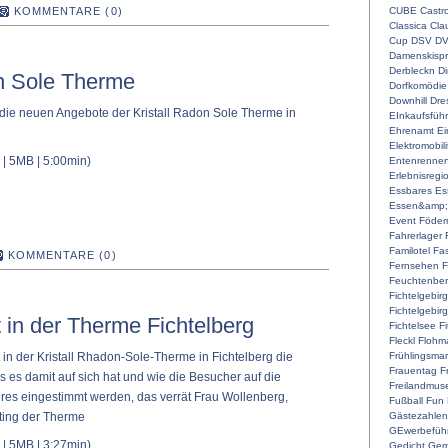
CUBE
Castr
KOMMENTARE (0)
Classica
Cla
Cup
DSV
D
Damenskispr
Derbleckn
D
on Sole Therme
Dorfkomödie
Downhill
Dre
die neuen Angebote der Kristall Radon Sole Therme in
EInkaufsführ
Ehrenamt
Ei
Elektromobili
| 5MB | 5:00min)
Entenrenne
Erlebnisregi
Essbares
Es
Essen&amp;
Event
Föderm
Fahrerlager
Familotel
Fa
KOMMENTARE (0)
Fernsehen
F
Feuchtenber
Fichtelgebir
Fichtelgebir
 in der Therme Fichtelberg
Fichtelsee
F
Fleckl
Flohma
Frühlingsmar
in der Kristall Rhadon-Sole-Therme in Fichtelberg die
Frauentag
F
s es damit auf sich hat und wie die Besucher auf die
Freilandmu
hres eingestimmt werden, das verrät Frau Wollenberg,
Fußball
Fun
Gästezahlen
ting der Therme
GEwerbefüh
| 5MB | 3:27min)
Gedicht
Gem