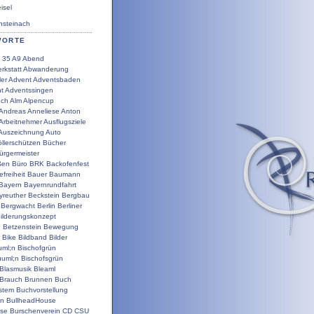
sel
steinach
WORTE
35
A9
Abend
rkstatt
Abwanderung
ler
Advent
Adventsbaden
t
Adventssingen
uch
Alm
Alpencup
Andreas
Anneliese
Anton
Arbeitnehmer
Ausflugsziele
Auszeichnung
Auto
llerschützen
Bücher
ürgermeister
ßen
Büro
BRK
Backofenfest
efreiheit
Bauer
Baumann
Bayern
Bayernrundfahrt
yreuther
Beckstein
Bergbau
Bergwacht
Berlin
Berliner
ilderungskonzept
g
Betzenstein
Bewegung
Bike
Bildband
Bilder
uml;n
Bischofgrün
uuml;n
Bischofsgrün
Blasmusik
Bleaml
Brauch
Brunnen
Buch
stem
Buchvorstellung
en
BullheadHouse
use
Burschenverein
CD
CSU