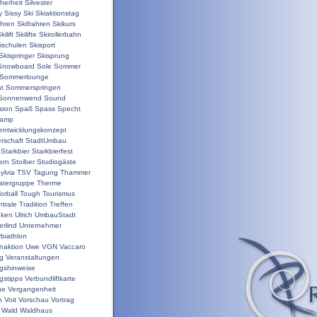
herheit
Silvester
y
Sissy
Ski
Skiaktionstag
ahren
Skifrahren
Skikurs
kilift
Skilifte
Skirollerbahn
ischulen
Skisport
Skispringer
Skisprung
Snowboard
Sole
Sommer
Sommerlounge
t
Sommerspringen
Sonnenwend
Sound
sion
Spaß
Spass
Specht
camp
nentwicklungskonzept
rschaft
StadtUmbau
Starkbier
Starkbierfest
ern
Stoiber
Studiogäste
ylvia
TSV
Tagung
Thammer
atergruppe
Therme
orball
Tough
Tourismus
trale
Tradition
Treffen
nken
Ulrich
UmbauStadt
erlind
Unternehmer
biathlon
enaktion
Uwe
VGN
Vaccaro
ng
Veranstaltungen
ngshinweise
gstipps
Verbundliftkarte
ne
Vergangenheit
n
Voit
Vorschau
Vortrag
Wald
Waldhaus