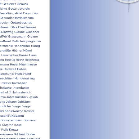
t
Genießer
Genuss
ichte
Gesangsverein
Gestaltungsfibel
Gesundes
Gesundheitsministerium
sregion
Gewerbeschau
ühwein
Glas
Glasbläserei
Glasweg
Glaube
Goldener
dPrix
Grassemann
Greiner
rußwort
Gutscheinprogramm
erchronik
Höhenklinik
Höhlig
ergrüße
Hübner
Hüttel
r
Hammricher
Hanke
Hans
ann
Heiduk
Heinz
Helenesia
rrmann
Heser
Hirtenmesse
rie
Hochzeit
Holleis
lzschuher
Huml
Hund
schlitten
Hundetraining
Imitator
Immobilien
Initiative
Intendantin
gerhof
J.
Jahresbericht
ramm
Jahresrückblick
Jakob
ens
Johann
Jubiläum
ndliche
Junge
Junger
rei
Köhlerwoche
Köstler
usenlift
Kabarett
e
Kaiserschmarrn
Kamera
l
Karpfen
Kastl
n
Kelly
Kerwa
onkurrenz
Kilchert
Kinder
indergarten
Kirche
Kirchweih