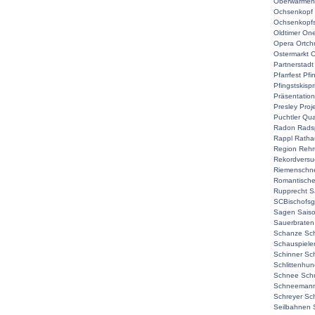
Oberwarmen
Ochsenkopf
Ochsenkopf
Oldtimer
On
Opera
Ortch
Ostermarkt
O
Partnerstadt
Pfarrfest
Pfi
Pfingstskisp
Präsentation
Presley
Proj
Puchtler
Qual
Radon
Rads
Rappl
Ratha
Region
Rehr
Rekordversu
Riemenschne
Romantisch
Rupprecht
S
SCBischofsg
Sagen
Sais
Sauerbraten
Schanze
Sc
Schauspiele
Schinner
Sch
Schlittenhu
Schnee
Sch
Schneemann
Schreyer
Sc
Seilbahnen