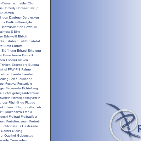
o-Riemenschneider
Chor
us
Comedy
Continentalcup
VD
Damen
ingen
Daubner
Derblecken
inos
Dorfkom&ouml;die
Dorfmusikanten
DownHill
schfest
E-Bike
er
Edelweiß
Ehlich
nkaufsführer
Elektromobiität
tät
Elvis
Enduro
n
Eröffnung
Erhard
Erholung
on
Erwachsene
Esoterik
sen
Essen&Trinken
Trinken
Essenberg
Europa
ittel
FFW
FIS
Fahne
Fahrrad
Familie
Familien
sching
Feier
Ferdinand
est
Festival
Festspiele
ger
Feuerwehr
Fichtelberg
ge
Fichtelgebirgs-Adventure
gsverein
Fichtelgebirsgverein
itness
Flüchtlinge
Flagge
rkt
Florian
Flug
Forstbetrieb
kt
Frankensima
Frankl
reeski
Freibad
Freibadfest
seum
Freiluftmuseum
Freizeit
Funktionshaus
Gästekarte
Görner-Gütling
rer
Gasthof
Geburtstag
einde
Gemeinden