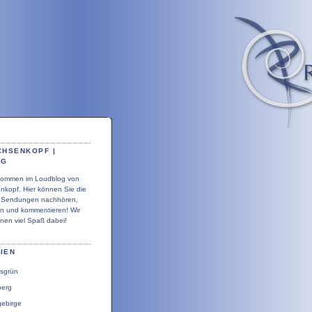
CHSENKOPF |
OG
llkommen im Loudblog von
nkopf. Hier können Sie die
r Sendungen nachhören,
en und kommentieren! Wir
nen viel Spaß dabei!
IEN
sgrün
berg
gebirge