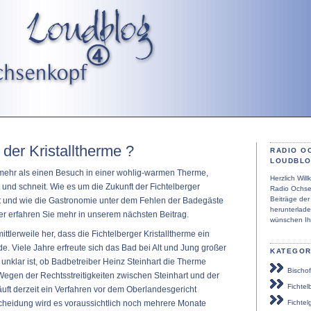
der Kristalltherme ?
RADIO O
LOUDBL
ehr als einen Besuch in einer wohlig-warmen Therme,
Herzlich Wi
und schneit. Wie es um die Zukunft der Fichtelberger
Radio Ochse
Beiträge de
 ist und wie die Gastronomie unter dem Fehlen der Badegäste
herunterlad
r erfahren Sie mehr in unserem nächsten Beitrag.
wünschen Ih
ittlerweile her, dass die Fichtelberger Kristalltherme ein
 Viele Jahre erfreute sich das Bad bei Alt und Jung großer
KATEGOR
 unklar ist, ob Badbetreiber Heinz Steinhart die Therme
Bischof
Wegen der Rechtsstreitigkeiten zwischen Steinhart und der
Fichtel
uft derzeit ein Verfahren vor dem Oberlandesgericht
cheidung wird es voraussichtlich noch mehrere Monate
Fichtel