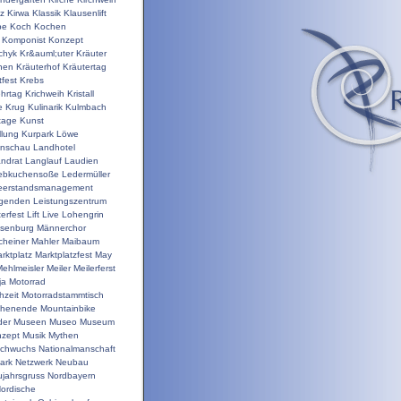
nz
Kirwa
Klassik
Klausenlift
pe
Koch
Kochen
Komponist
Konzept
chyk
Kr&auml;uter
Kräuter
hen
Kräuterhof
Kräutertag
tfest
Krebs
ehrtag
Krichweih
Kristall
e
Krug
Kulinarik
Kulmbach
tage
Kunst
llung
Kurpark
Löwe
enschau
Landhotel
ndrat
Langlauf
Laudien
ebkuchensoße
Ledermüller
eerstandsmanagement
genden
Leistungszentrum
terfest
Lift
Live
Lohengrin
isenburg
Männerchor
heiner
Mahler
Maibaum
rktplatz
Marktplatzfest
May
ehlmeisler
Meiler
Meilerferst
ja
Motorrad
hzeit
Motorradstammtisch
chenende
Mountainbike
der
Museen
Museo
Museum
zept
Musik
Mythen
chwuchs
Nationalmanschaft
ark
Netzwerk
Neubau
jahrsgruss
Nordbayern
ordische