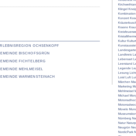
Kirchweihta
Klingel
Knei
Kombination
Konzert
Kos
Kräuterbusc
Krasno
Krau
Kreisfeuerw
Kristalltherm
Kultur
Kultur
Kunstausste
 ERLEBNISREGION OCHSENKOPF
Landesgart
 GEMEINDE BISCHOFSGRÜN
Landkreis
La
Lebensart
L
GEMEINDE FICHTELBERG
Leerstand
L
Legende
Le
GEMEINDE MEHLMEISEL
Lesung
Lich
 GEMEINDE WARMENSTEINACH
Loisl
Luft
Lu
Märchen
Mac
Marketing
Ma
Mehlmeisel
M
Michael
Mon
Motorradhoc
Motorradwo
Movelo
Mun
Museumskon
Nürnberg
Na
Natur
Naturp
Neugrün
Neu
NordicPark
N