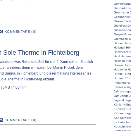
Gemeinschaf
Geopark
Ger
Geschichte
Gesundheit
Gesundhieit
Gipfelfest
Gl
Glasvisionen
KOMMENTARE (0)
Gospel
Gran
Gromadzki
G
Häfner
Häus
Hörbuch
Hör
n Sole Therme in Fichtelberg
Hammeriche
Hartl
Hautm
Helensia
He
ieder etwas Ruhe und Zeit für sich? Dann sollten Sie sich
Hissen
Histo
uer anhören, denn wir waren bei Martin Nickel, dem
Holzkohle
Ho
nd Sauna, in Fichtelberg und dieser hat uns Interessantes
Hunde
Hunde
Hunter
ISEK
Sole Therme in Fichtelberg erzählt.
Indianerbrot
Interview
Jä
| 6MB | 4:00min)
Jahresprog
Jam
Janus
J
Jugend
Juge
Köhler
Köhle
Künstler
KLa
Kabaretttag
Karl
Karneva
KOMMENTARE (0)
Katholische
Keuscheitsk
Kinderfest
K