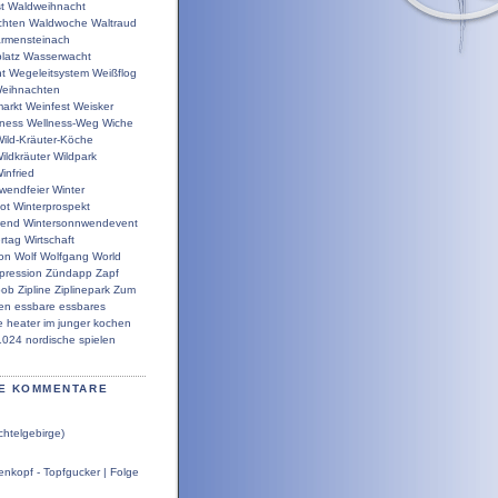
t
Waldweihnacht
chten
Waldwoche
Waltraud
rmensteinach
latz
Wasserwacht
t
Wegeleitsystem
Weißflog
eihnachten
arkt
Weinfest
Weisker
lness
Wellness-Weg
Wiche
ild-Kräuter-Köche
ildkräuter
Wildpark
infried
wendfeier
Winter
ot
Winterprospekt
wend
Wintersonnwendevent
rtag
Wirtschaft
ion
Wolf
Wolfgang
World
pression
Zündapp
Zapf
bob
Zipline
Ziplinepark
Zum
en
essbare
essbares
e
heater
im
junger
kochen
1024
nordische
spielen
E KOMMENTARE
chtelgebirge)
nkopf - Topfgucker | Folge