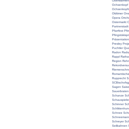
Oberwarmen
Ochsenkopf
Ochsenkopf
Oldtimer
On
Opera
Ortch
Ostermarkt
O
Partnerstadt
Pfarrfest
Pfi
Pfingstskisp
Präsentation
Presley
Proj
Puchtler
Qual
Radon
Rads
Rappl
Ratha
Region
Rehr
Rekordversu
Riemenschne
Romantisch
Rupprecht
S
SCBischofsg
Sagen
Sais
Sauerbraten
Schanze
Sc
Schauspiele
Schinner
Sch
Schlittenhu
Schnee
Sch
Schneemann
Schreyer
Sc
Seilbahnen