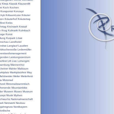
nz
Kirwa
Klassik
Klausenlift
pe
Koch
Kochen
Komponist
Konzept
chyk
Kr&auml;uter
Kräuter
hen
Kräuterhof
Kräutertag
tfest
Krebs
ehrtag
Krichweih
Kristall
e
Krug
Kulinarik
Kulmbach
tage
Kunst
llung
Kurpark
Löwe
enschau
Landhotel
ndrat
Langlauf
Laudien
ebkuchensoße
Ledermüller
eerstandsmanagement
genden
Leistungszentrum
terfest
Lift
Live
Lohengrin
isenburg
Männerchor
heiner
Mahler
Maibaum
rktplatz
Marktplatzfest
May
ehlmeisler
Meiler
Meilerferst
ja
Motorrad
hzeit
Motorradstammtisch
chenende
Mountainbike
der
Museen
Museo
Museum
zept
Musik
Mythen
chwuchs
Nationalmanschaft
ark
Netzwerk
Neubau
jahrsgruss
Nordbayern
ordische