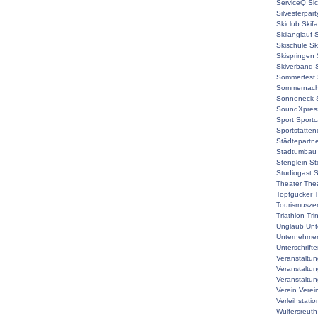
ServiceQ
Sic
Silvesterpart
Skiclub
Skif
Skilanglauf
S
Skischule
Sk
Skispringen
Skiverband
Sommerfest
Sommernach
Sonneneck
SoundXpres
Sport
Sport
Sportstätte
Städtepartne
Stadtumbau
Stenglein
St
Studiogast
S
Theater
The
Topfgucker
T
Tourismuszen
Triathlon
Tri
Unglaub
Unt
Unternehmer
Unterschrift
Veranstaltu
Veranstaltu
Veranstaltun
Verein
Verei
Verleihstatio
Wülfersreuth