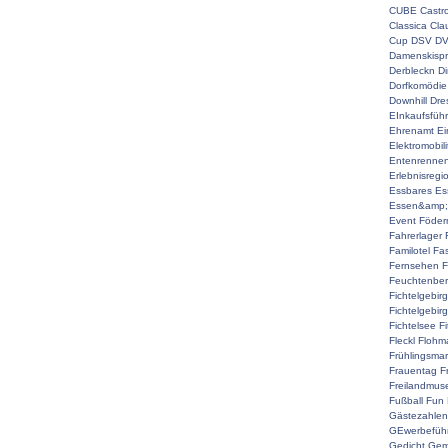
CUBE
Castr
Classica
Cla
Cup
DSV
D
Damenskispr
Derbleckn
D
Dorfkomödie
Downhill
Dre
EInkaufsführ
Ehrenamt
Ei
Elektromobili
Entenrenne
Erlebnisregi
Essbares
Es
Essen&amp;
Event
Föderm
Fahrerlager
Familotel
Fa
Fernsehen
F
Feuchtenber
Fichtelgebir
Fichtelgebir
Fichtelsee
F
Fleckl
Flohma
Frühlingsmar
Frauentag
F
Freilandmu
Fußball
Fun
Gästezahlen
GEwerbefüh
Gedicht
Gem