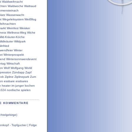
t
Waldweihnacht
chten
Waldwoche
Waltraud
rmensteinach
latz
Wasserwacht
t
Wegeleitsystem
Weißflog
eihnachten
arkt
Weinfest
Weisker
lness
Wellness-Weg
Wiche
ild-Kräuter-Köche
ildkräuter
Wildpark
infried
wendfeier
Winter
ot
Winterprospekt
wend
Wintersonnwendevent
rtag
Wirtschaft
ion
Wolf
Wolfgang
World
pression
Zündapp
Zapf
bob
Zipline
Ziplinepark
Zum
en
essbare
essbares
e
heater
im
junger
kochen
1024
nordische
spielen
E KOMMENTARE
chtelgebirge)
nkopf - Topfgucker | Folge