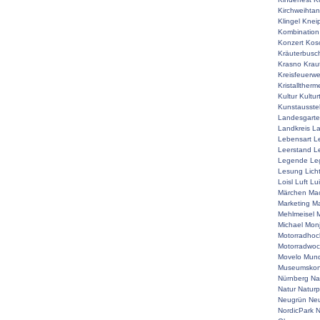
Kirchweihta
Klingel
Knei
Kombination
Konzert
Kos
Kräuterbusc
Krasno
Krau
Kreisfeuerw
Kristalltherm
Kultur
Kultur
Kunstausste
Landesgart
Landkreis
La
Lebensart
L
Leerstand
L
Legende
Le
Lesung
Lich
Loisl
Luft
Lu
Märchen
Mac
Marketing
Ma
Mehlmeisel
M
Michael
Mon
Motorradhoc
Motorradwo
Movelo
Mun
Museumskon
Nürnberg
Na
Natur
Naturp
Neugrün
Neu
NordicPark
N