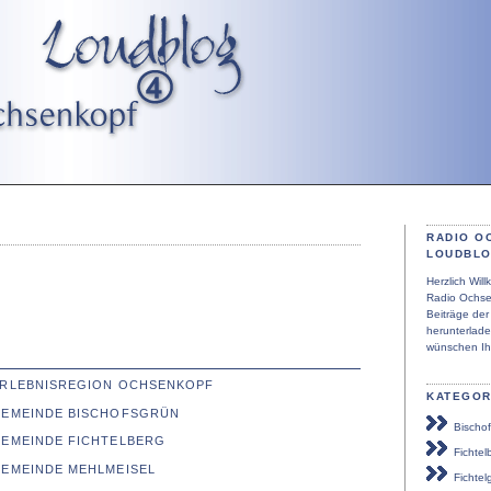
RADIO O
LOUDBL
Herzlich Wi
Radio Ochse
Beiträge de
herunterlad
wünschen Ih
 ERLEBNISREGION OCHSENKOPF
KATEGOR
 GEMEINDE BISCHOFSGRÜN
Bischof
GEMEINDE FICHTELBERG
Fichtel
GEMEINDE MEHLMEISEL
Fichtel