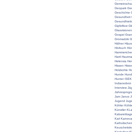
Gemeinschaf
Geopark
Ger
Geschichte
Gesundheit
Gesundhieit
Gipfelfest
Gl
Glasvisionen
Gospel
Gran
Gromadzki
G
Häfner
Häus
Hörbuch
Hör
Hammeriche
Hartl
Hautm
Helensia
He
Hissen
Histo
Holzkohle
Ho
Hunde
Hunde
Hunter
ISEK
Indianerbrot
Interview
Jä
Jahresprog
Jam
Janus
J
Jugend
Juge
Köhler
Köhle
Künstler
KLa
Kabaretttag
Karl
Karneva
Katholische
Keuscheitsk
Kinderfest
K