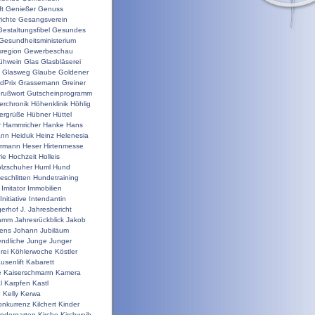
t
Genießer
Genuss
ichte
Gesangsverein
Gestaltungsfibel
Gesundes
Gesundheitsministerium
sregion
Gewerbeschau
ühwein
Glas
Glasbläserei
Glasweg
Glaube
Goldener
dPrix
Grassemann
Greiner
rußwort
Gutscheinprogramm
erchronik
Höhenklinik
Höhlig
ergrüße
Hübner
Hüttel
r
Hammricher
Hanke
Hans
ann
Heiduk
Heinz
Helenesia
rrmann
Heser
Hirtenmesse
rie
Hochzeit
Holleis
lzschuher
Huml
Hund
schlitten
Hundetraining
Imitator
Immobilien
Initiative
Intendantin
gerhof
J.
Jahresbericht
ramm
Jahresrückblick
Jakob
ens
Johann
Jubiläum
ndliche
Junge
Junger
rei
Köhlerwoche
Köstler
usenlift
Kabarett
e
Kaiserschmarrn
Kamera
l
Karpfen
Kastl
n
Kelly
Kerwa
onkurrenz
Kilchert
Kinder
indergarten
Kirche
Kirchweih