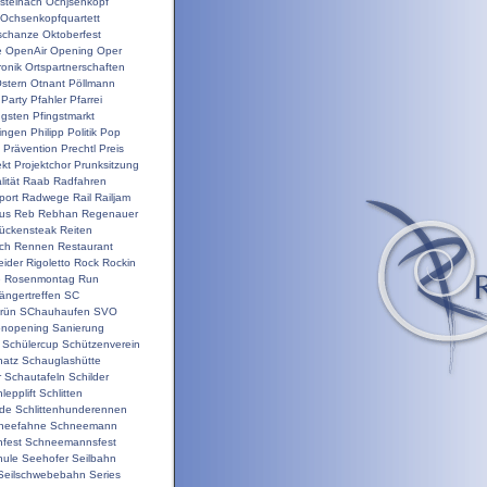
steinach
Ochjsenkopf
Ochsenkopfquartett
schanze
Oktoberfest
e
OpenAir
Opening
Oper
ronik
Ortspartnerschaften
stern
Otnant
Pöllmann
Party
Pfahler
Pfarrei
ngsten
Pfingstmarkt
ringen
Philipp
Politik
Pop
Prävention
Prechtl
Preis
ekt
Projektchor
Prunksitzung
ität
Raab
Radfahren
port
Radwege
Rail
Railjam
us
Reb
Rebhan
Regenauer
ückensteak
Reiten
ch
Rennen
Restaurant
ider
Rigoletto
Rock
Rockin
e
Rosenmontag
Run
ängertreffen
SC
rün
SChauhaufen
SVO
onopening
Sanierung
Schülercup
Schützenverein
hatz
Schauglashütte
r
Schautafeln
Schilder
lepplift
Schlitten
nde
Schlittenhunderennen
neefahne
Schneemann
fest
Schneemannsfest
hule
Seehofer
Seilbahn
Seilschwebebahn
Series