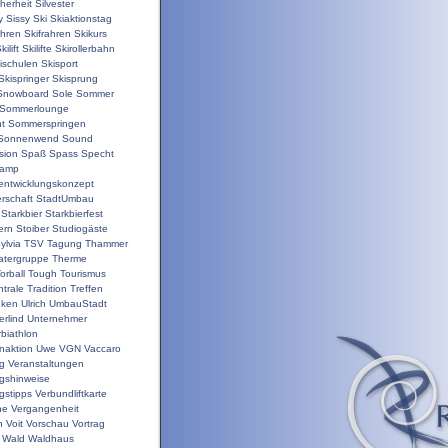
herheit
Silvester
y
Sissy
Ski
Skiaktionstag
ahren
Skifrahren
Skikurs
kilift
Skilifte
Skirollerbahn
ischulen
Skisport
Skispringer
Skisprung
Snowboard
Sole
Sommer
Sommerlounge
t
Sommerspringen
Sonnenwend
Sound
sion
Spaß
Spass
Specht
camp
nentwicklungskonzept
rschaft
StadtUmbau
Starkbier
Starkbierfest
ern
Stoiber
Studiogäste
ylvia
TSV
Tagung
Thammer
atergruppe
Therme
orball
Tough
Tourismus
trale
Tradition
Treffen
nken
Ulrich
UmbauStadt
erlind
Unternehmer
biathlon
enaktion
Uwe
VGN
Vaccaro
ng
Veranstaltungen
ngshinweise
gstipps
Verbundliftkarte
ne
Vergangenheit
n
Voit
Vorschau
Vortrag
Wald
Waldhaus