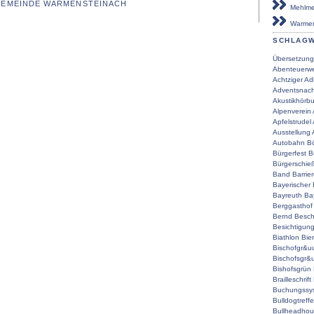
 GEMEINDE WARMENSTEINACH
Mehlmei
Warmen
SCHLAG
Übersetzung
Abenteuerwe
Achtziger
Ad
Adventsnach
Akustikhörb
Alpenverein
Apfelstrudel
Ausstellung
Autobahn
Bö
Bürgerfest
B
Bürgerschie
Band
Barrier
Bayerischer
Bayreuth
Ba
Berggasthof
Bernd
Besch
Besichtigun
Biathlon
Bier
Bischofgr&u
Bischofsgr&
Bishofsgrün
Brailleschrift
Buchungssy
Bulldogtreff
Bullheadho