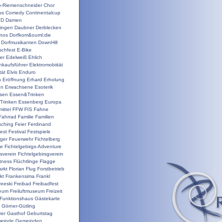
o-Riemenschneider
Chor
us
Comedy
Continentalcup
VD
Damen
ingen
Daubner
Derblecken
inos
Dorfkom&ouml;die
Dorfmusikanten
DownHill
schfest
E-Bike
er
Edelweiß
Ehlich
nkaufsführer
Elektromobiität
tät
Elvis
Enduro
n
Eröffnung
Erhard
Erholung
on
Erwachsene
Esoterik
sen
Essen&Trinken
Trinken
Essenberg
Europa
ittel
FFW
FIS
Fahne
Fahrrad
Familie
Familien
sching
Feier
Ferdinand
est
Festival
Festspiele
ger
Feuerwehr
Fichtelberg
ge
Fichtelgebirgs-Adventure
gsverein
Fichtelgebirsgverein
itness
Flüchtlinge
Flagge
rkt
Florian
Flug
Forstbetrieb
kt
Frankensima
Frankl
reeski
Freibad
Freibadfest
seum
Freiluftmuseum
Freizeit
Funktionshaus
Gästekarte
Görner-Gütling
rer
Gasthof
Geburtstag
einde
Gemeinden