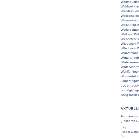
Waldhausfes
Waldweihna
Wandern
Wa
Wasserspielp
Wasserwacth
Weihnacht
W
Weihnachtsm
Wellnes
Wel
Wiesenfest
W
Wildgericht
W
Wilschwein
W
Winntersonn
Winterangeb
Wintersonn
Winterwande
Wohlfühlreg
Wunsiedel
X
Zinnert
Zipfl
des
entdeck
fichtelgebirg
lustig
marke
AKTUELL
Anonymous
(Essbares Fi
Kay
(Radio Ochse
4)