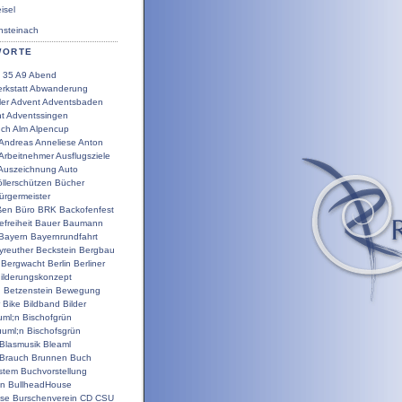
sel
steinach
WORTE
35
A9
Abend
rkstatt
Abwanderung
ler
Advent
Adventsbaden
t
Adventssingen
uch
Alm
Alpencup
Andreas
Anneliese
Anton
Arbeitnehmer
Ausflugsziele
Auszeichnung
Auto
llerschützen
Bücher
ürgermeister
ßen
Büro
BRK
Backofenfest
efreiheit
Bauer
Baumann
Bayern
Bayernrundfahrt
yreuther
Beckstein
Bergbau
Bergwacht
Berlin
Berliner
ilderungskonzept
g
Betzenstein
Bewegung
Bike
Bildband
Bilder
uml;n
Bischofgrün
uuml;n
Bischofsgrün
Blasmusik
Bleaml
Brauch
Brunnen
Buch
stem
Buchvorstellung
en
BullheadHouse
use
Burschenverein
CD
CSU