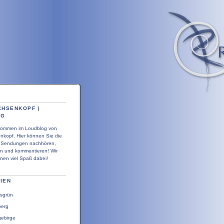
CHSENKOPF |
OG
llkommen im Loudblog von
nkopf. Hier können Sie die
r Sendungen nachhören,
en und kommentieren! Wir
nen viel Spaß dabei!
IEN
sgrün
berg
gebirge