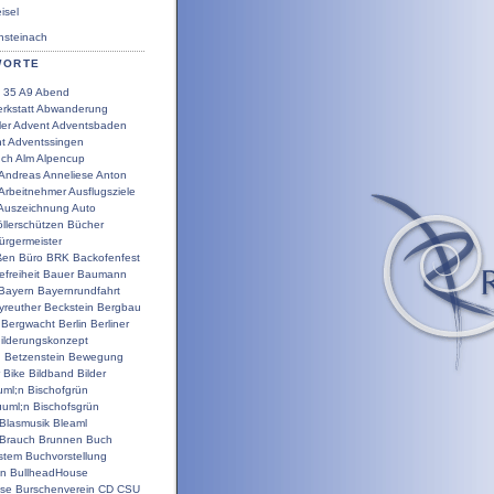
sel
steinach
WORTE
35
A9
Abend
rkstatt
Abwanderung
ler
Advent
Adventsbaden
t
Adventssingen
uch
Alm
Alpencup
Andreas
Anneliese
Anton
Arbeitnehmer
Ausflugsziele
Auszeichnung
Auto
llerschützen
Bücher
ürgermeister
ßen
Büro
BRK
Backofenfest
efreiheit
Bauer
Baumann
Bayern
Bayernrundfahrt
yreuther
Beckstein
Bergbau
Bergwacht
Berlin
Berliner
ilderungskonzept
g
Betzenstein
Bewegung
Bike
Bildband
Bilder
uml;n
Bischofgrün
uuml;n
Bischofsgrün
Blasmusik
Bleaml
Brauch
Brunnen
Buch
stem
Buchvorstellung
en
BullheadHouse
use
Burschenverein
CD
CSU