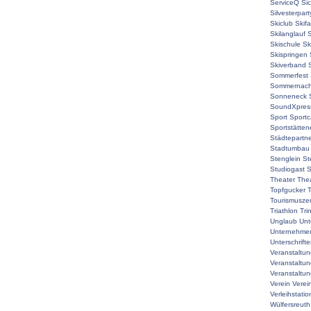
ServiceQ
Sic
Silvesterpart
Skiclub
Skif
Skilanglauf
S
Skischule
Sk
Skispringen
Skiverband
Sommerfest
Sommernach
Sonneneck
SoundXpres
Sport
Sport
Sportstätte
Städtepartne
Stadtumbau
Stenglein
St
Studiogast
S
Theater
The
Topfgucker
T
Tourismuszen
Triathlon
Tri
Unglaub
Unt
Unternehmer
Unterschrift
Veranstaltu
Veranstaltu
Veranstaltun
Verein
Verei
Verleihstatio
Wülfersreuth