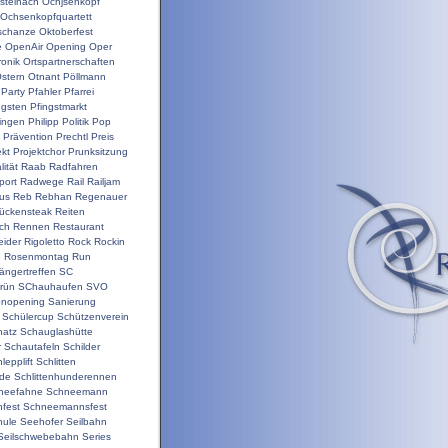
steinach
Ochjsenkopf
Ochsenkopfquartett
schanze
Oktoberfest
e
OpenAir
Opening
Oper
ronik
Ortspartnerschaften
stern
Otnant
Pöllmann
Party
Pfahler
Pfarrei
ngsten
Pfingstmarkt
ringen
Philipp
Politik
Pop
Prävention
Prechtl
Preis
ekt
Projektchor
Prunksitzung
ität
Raab
Radfahren
port
Radwege
Rail
Railjam
us
Reb
Rebhan
Regenauer
ückensteak
Reiten
ch
Rennen
Restaurant
ider
Rigoletto
Rock
Rockin
e
Rosenmontag
Run
ängertreffen
SC
rün
SChauhaufen
SVO
onopening
Sanierung
Schülercup
Schützenverein
hatz
Schauglashütte
r
Schautafeln
Schilder
lepplift
Schlitten
nde
Schlittenhunderennen
neefahne
Schneemann
fest
Schneemannsfest
hule
Seehofer
Seilbahn
Seilschwebebahn
Series