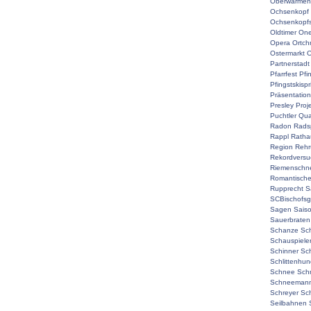
Oberwarmen
Ochsenkopf
Ochsenkopf
Oldtimer
On
Opera
Ortch
Ostermarkt
O
Partnerstadt
Pfarrfest
Pfi
Pfingstskisp
Präsentation
Presley
Proj
Puchtler
Qual
Radon
Rads
Rappl
Ratha
Region
Rehr
Rekordversu
Riemenschne
Romantisch
Rupprecht
S
SCBischofsg
Sagen
Sais
Sauerbraten
Schanze
Sc
Schauspiele
Schinner
Sch
Schlittenhu
Schnee
Sch
Schneemann
Schreyer
Sc
Seilbahnen