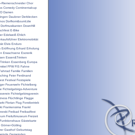
o-Riemenschneider
Chor
us
Comedy
Continentalcup
VD
Damen
ingen
Daubner
Derblecken
inos
Dorfkom&ouml;die
Dorfmusikanten
DownHill
schfest
E-Bike
er
Edelweiß
Ehlich
nkaufsführer
Elektromobiität
tät
Elvis
Enduro
n
Eröffnung
Erhard
Erholung
on
Erwachsene
Esoterik
sen
Essen&Trinken
Trinken
Essenberg
Europa
ittel
FFW
FIS
Fahne
Fahrrad
Familie
Familien
sching
Feier
Ferdinand
est
Festival
Festspiele
ger
Feuerwehr
Fichtelberg
ge
Fichtelgebirgs-Adventure
gsverein
Fichtelgebirsgverein
itness
Flüchtlinge
Flagge
rkt
Florian
Flug
Forstbetrieb
kt
Frankensima
Frankl
reeski
Freibad
Freibadfest
seum
Freiluftmuseum
Freizeit
Funktionshaus
Gästekarte
Görner-Gütling
rer
Gasthof
Geburtstag
einde
Gemeinden