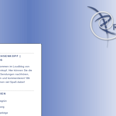
CHSENKOPF |
OG
llkommen im Loudblog von
nkopf. Hier können Sie die
r Sendungen nachhören,
en und kommentieren! Wir
nen viel Spaß dabei!
IEN
sgrün
berg
gebirge