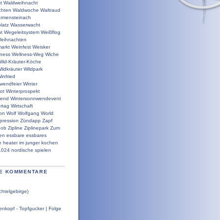
t
Waldweihnacht
chten
Waldwoche
Waltraud
rmensteinach
latz
Wasserwacht
t
Wegeleitsystem
Weißflog
eihnachten
arkt
Weinfest
Weisker
lness
Wellness-Weg
Wiche
ild-Kräuter-Köche
ildkräuter
Wildpark
infried
wendfeier
Winter
ot
Winterprospekt
wend
Wintersonnwendevent
rtag
Wirtschaft
ion
Wolf
Wolfgang
World
pression
Zündapp
Zapf
bob
Zipline
Ziplinepark
Zum
en
essbare
essbares
e
heater
im
junger
kochen
1024
nordische
spielen
E KOMMENTARE
chtelgebirge)
nkopf - Topfgucker | Folge