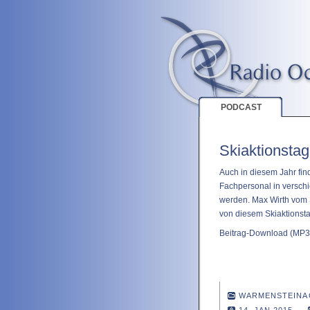
PODCAST
Skiaktionsta
Auch in diesem Jahr find
Fachpersonal in verschi
werden. Max Wirth vom 
von diesem Skiaktionstag
Beitrag-Download
(MP3 
WARMENSTEINA