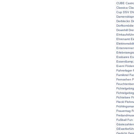
CUBE
Castr
Classica
Cla
Cup
DSV
D
Damenskispr
Derbleckn
D
Dorfkomödie
Downhill
Dre
EInkaufsführ
Ehrenamt
Ei
Elektromobili
Entenrenne
Erlebnisregi
Essbares
Es
Essen&amp;
Event
Föderm
Fahrerlager
Familotel
Fa
Fernsehen
F
Feuchtenber
Fichtelgebir
Fichtelgebir
Fichtelsee
F
Fleckl
Flohma
Frühlingsmar
Frauentag
F
Freilandmu
Fußball
Fun
Gästezahlen
GEwerbefüh
Gedicht
Gem