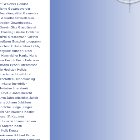
t
Genießer
Genuss
ichte
Gesangsverein
Gestaltungsfibel
Gesundes
Gesundheitsministerium
sregion
Gewerbeschau
ühwein
Glas
Glasbläserei
Glasweg
Glaube
Goldener
dPrix
Grassemann
Greiner
rußwort
Gutscheinprogramm
erchronik
Höhenklinik
Höhlig
ergrüße
Hübner
Hüttel
r
Hammricher
Hanke
Hans
ann
Heiduk
Heinz
Helenesia
rrmann
Heser
Hirtenmesse
rie
Hochzeit
Holleis
lzschuher
Huml
Hund
schlitten
Hundetraining
Imitator
Immobilien
Initiative
Intendantin
gerhof
J.
Jahresbericht
ramm
Jahresrückblick
Jakob
ens
Johann
Jubiläum
ndliche
Junge
Junger
rei
Köhlerwoche
Köstler
usenlift
Kabarett
e
Kaiserschmarrn
Kamera
l
Karpfen
Kastl
n
Kelly
Kerwa
onkurrenz
Kilchert
Kinder
indergarten
Kirche
Kirchweih