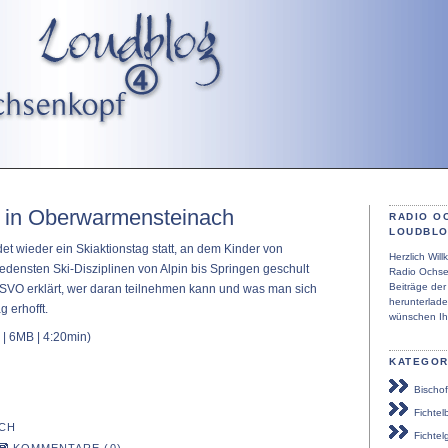
g in Oberwarmensteinach
RADIO O
LOUDBL
et wieder ein Skiaktionstag statt, an dem Kinder von
Herzlich Wi
edensten Ski-Disziplinen von Alpin bis Springen geschult
Radio Ochse
Beiträge de
SVO erklärt, wer daran teilnehmen kann und was man sich
herunterlad
 erhofft.
wünschen Ih
| 6MB | 4:20min)
KATEGOR
Bischof
Fichtel
CH
Fichtel