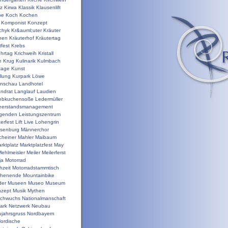
nz
Kirwa
Klassik
Klausenlift
pe
Koch
Kochen
Komponist
Konzept
chyk
Kr&auml;uter
Kräuter
hen
Kräuterhof
Kräutertag
tfest
Krebs
ehrtag
Krichweih
Kristall
e
Krug
Kulinarik
Kulmbach
tage
Kunst
llung
Kurpark
Löwe
enschau
Landhotel
ndrat
Langlauf
Laudien
ebkuchensoße
Ledermüller
eerstandsmanagement
genden
Leistungszentrum
terfest
Lift
Live
Lohengrin
isenburg
Männerchor
heiner
Mahler
Maibaum
rktplatz
Marktplatzfest
May
ehlmeisler
Meiler
Meilerferst
ja
Motorrad
hzeit
Motorradstammtisch
chenende
Mountainbike
der
Museen
Museo
Museum
zept
Musik
Mythen
chwuchs
Nationalmanschaft
ark
Netzwerk
Neubau
jahrsgruss
Nordbayern
ordische