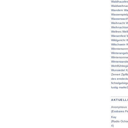
Waldhausfes
Waldweihna
Wandern
Wa
Wasserspielp
Wasserwacth
Weihnacht
W
Weihnachtsm
Wellnes
Wel
Wiesenfest
W
Wildgericht
W
Wilschwein
W
Winntersonn
Winterangeb
Wintersonn
Winterwande
Wohlfühlreg
Wunsiedel
X
Zinnert
Zipfl
des
entdeck
fichtelgebirg
lustig
marke
AKTUELL
Anonymous
(Essbares Fi
Kay
(Radio Ochse
4)