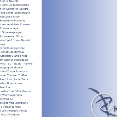
herheit
Silvester
y
Sissy
Ski
Skiaktionstag
ahren
Skifrahren
Skikurs
kilift
Skilifte
Skirollerbahn
ischulen
Skisport
Skispringer
Skisprung
Snowboard
Sole
Sommer
Sommerlounge
t
Sommerspringen
Sonnenwend
Sound
sion
Spaß
Spass
Specht
camp
nentwicklungskonzept
rschaft
StadtUmbau
Starkbier
Starkbierfest
ern
Stoiber
Studiogäste
ylvia
TSV
Tagung
Thammer
atergruppe
Therme
orball
Tough
Tourismus
trale
Tradition
Treffen
nken
Ulrich
UmbauStadt
erlind
Unternehmer
biathlon
enaktion
Uwe
VGN
Vaccaro
ng
Veranstaltungen
ngshinweise
gstipps
Verbundliftkarte
ne
Vergangenheit
n
Voit
Vorschau
Vortrag
Wald
Waldhaus