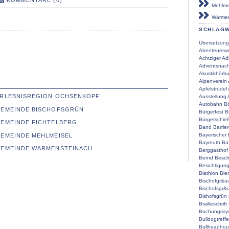
KOMMENTARE (0)
Mehlmei
Warmen
SCHLAG
Übersetzung
Abenteuerwe
Achtziger
Ad
Adventsnach
Akustikhörb
Alpenverein
Apfelstrudel
 ERLEBNISREGION OCHSENKOPF
Ausstellung
Autobahn
Bö
 GEMEINDE BISCHOFSGRÜN
Bürgerfest
B
Bürgerschie
GEMEINDE FICHTELBERG
Band
Barrier
Bayerischer
GEMEINDE MEHLMEISEL
Bayreuth
Ba
 GEMEINDE WARMENSTEINACH
Berggasthof
Bernd
Besch
Besichtigun
Biathlon
Bier
Bischofgr&u
Bischofsgr&
Bishofsgrün
Brailleschrift
Buchungssy
Bulldogtreff
Bullheadho