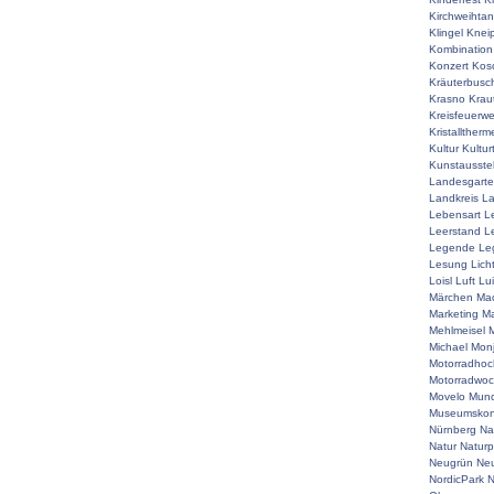
Kirchweihta
Klingel
Knei
Kombination
Konzert
Kos
Kräuterbusc
Krasno
Krau
Kreisfeuerw
Kristalltherm
Kultur
Kultur
Kunstausste
Landesgart
Landkreis
La
Lebensart
L
Leerstand
L
Legende
Le
Lesung
Lich
Loisl
Luft
Lu
Märchen
Mac
Marketing
Ma
Mehlmeisel
M
Michael
Mon
Motorradhoc
Motorradwo
Movelo
Mun
Museumskon
Nürnberg
Na
Natur
Naturp
Neugrün
Neu
NordicPark
N