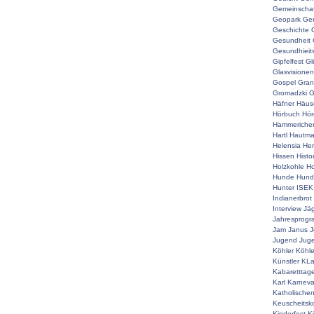
Gemeinschaf
Geopark
Ger
Geschichte
Gesundheit
Gesundhieit
Gipfelfest
Gl
Glasvisionen
Gospel
Gran
Gromadzki
G
Häfner
Häus
Hörbuch
Hör
Hammeriche
Hartl
Hautm
Helensia
He
Hissen
Histo
Holzkohle
Ho
Hunde
Hunde
Hunter
ISEK
Indianerbrot
Interview
Jä
Jahresprog
Jam
Janus
J
Jugend
Juge
Köhler
Köhle
Künstler
KLa
Kabaretttag
Karl
Karneva
Katholische
Keuscheitsk
Kinderfest
K