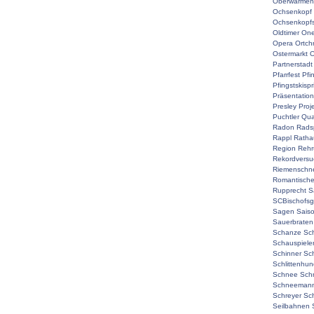
Oberwarmen
Ochsenkopf
Ochsenkopf
Oldtimer
On
Opera
Ortch
Ostermarkt
O
Partnerstadt
Pfarrfest
Pfi
Pfingstskisp
Präsentation
Presley
Proj
Puchtler
Qual
Radon
Rads
Rappl
Ratha
Region
Rehr
Rekordversu
Riemenschne
Romantisch
Rupprecht
S
SCBischofsg
Sagen
Sais
Sauerbraten
Schanze
Sc
Schauspiele
Schinner
Sch
Schlittenhu
Schnee
Sch
Schneemann
Schreyer
Sc
Seilbahnen