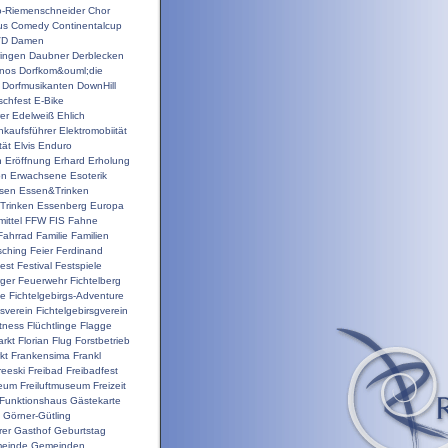
o-Riemenschneider
Chor
us
Comedy
Continentalcup
VD
Damen
ingen
Daubner
Derblecken
inos
Dorfkom&ouml;die
Dorfmusikanten
DownHill
schfest
E-Bike
er
Edelweiß
Ehlich
nkaufsführer
Elektromobiität
tät
Elvis
Enduro
n
Eröffnung
Erhard
Erholung
on
Erwachsene
Esoterik
sen
Essen&Trinken
Trinken
Essenberg
Europa
ittel
FFW
FIS
Fahne
Fahrrad
Familie
Familien
sching
Feier
Ferdinand
est
Festival
Festspiele
ger
Feuerwehr
Fichtelberg
ge
Fichtelgebirgs-Adventure
gsverein
Fichtelgebirsgverein
itness
Flüchtlinge
Flagge
rkt
Florian
Flug
Forstbetrieb
kt
Frankensima
Frankl
reeski
Freibad
Freibadfest
seum
Freiluftmuseum
Freizeit
Funktionshaus
Gästekarte
Görner-Gütling
rer
Gasthof
Geburtstag
einde
Gemeinden