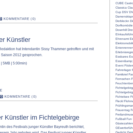
CUBE
Castr
Classica
Cla
Cup
DSV
D
Damenskispr
KOMMENTARE (0)
Derbleckn
D
Dorfkomödie
Downhill
Dre
EInkaufsführ
er Künstler
Ehrenamt
Ei
Elektromobili
Entenrenne
edaktion hat Intendantin Sissy Thammer getroffen und mit
Erlebnisregi
er Saison 2012 gesprochen.
Essbares
Es
Essen&amp;
| 5MB | 5:00min)
Event
Föderm
Fahrerlager
Familotel
Fa
Fernsehen
F
Feuchtenber
Fichtelgebir
E
Fichtelgebir
KOMMENTARE (0)
Fichtelsee
F
Fleckl
Flohma
Frühlingsmar
Frauentag
F
Freilandmu
er Künstler im Fichtelgebirge
Fußball
Fun
Gästezahlen
tin des Festivals junger Künstler Bayreuth berichtet,
GEwerbefüh
Gedicht
Gem
sem Jahr geboten wird. Das Festival junger Künstler