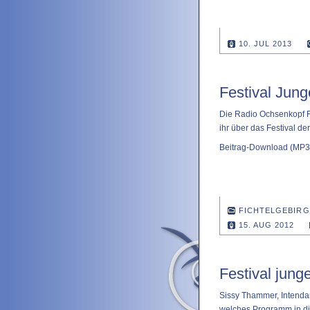
10. JUL 2013
Festival Jung
Die Radio Ochsenkopf R
ihr über das Festival d
Beitrag-Download
(MP3 
FICHTELGEBIRG
15. AUG 2012
Festival jung
Sissy Thammer, Intendan
welches Programm in die