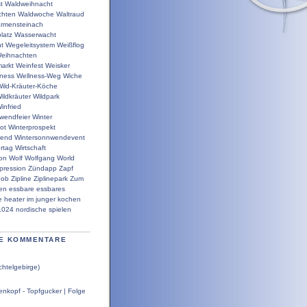
t
Waldweihnacht
chten
Waldwoche
Waltraud
rmensteinach
latz
Wasserwacht
t
Wegeleitsystem
Weißflog
eihnachten
arkt
Weinfest
Weisker
lness
Wellness-Weg
Wiche
ild-Kräuter-Köche
ildkräuter
Wildpark
infried
wendfeier
Winter
ot
Winterprospekt
wend
Wintersonnwendevent
rtag
Wirtschaft
ion
Wolf
Wolfgang
World
pression
Zündapp
Zapf
bob
Zipline
Ziplinepark
Zum
en
essbare
essbares
e
heater
im
junger
kochen
1024
nordische
spielen
E KOMMENTARE
chtelgebirge)
nkopf - Topfgucker | Folge