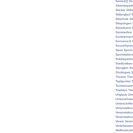
ServiceQ
Sic
Silvesterpart
Skiclub
Skif
Skilanglauf
S
Skischule
Sk
Skispringen
Skiverband
Sommerfest
Sommernach
Sonneneck
SoundXpres
Sport
Sport
Sportstätte
Städtepartne
Stadtumbau
Stenglein
St
Studiogast
S
Theater
The
Topfgucker
T
Tourismuszen
Triathlon
Tri
Unglaub
Unt
Unternehmer
Unterschrift
Veranstaltu
Veranstaltu
Veranstaltun
Verein
Verei
Verleihstatio
Wülfersreuth