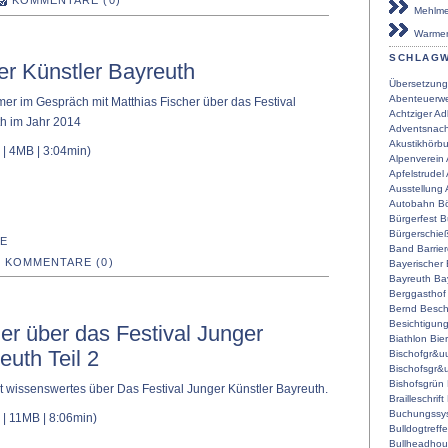
KOMMENTARE (0)
Mehlmei
Warmen
SCHLAG
er Künstler Bayreuth
Übersetzung
Abenteuerwe
er im Gespräch mit Matthias Fischer über das Festival
Achtziger
Ad
th im Jahr 2014
Adventsnach
Akustikhörb
| 4MB | 3:04min)
Alpenverein
Apfelstrudel
Ausstellung
Autobahn
Bö
Bürgerfest
B
Bürgerschie
E
Band
Barrier
KOMMENTARE (0)
Bayerischer
Bayreuth
Ba
Berggasthof
Bernd
Besch
Besichtigun
r über das Festival Junger
Biathlon
Bier
euth Teil 2
Bischofgr&u
Bischofsgr&
Bishofsgrün
 wissenswertes über Das Festival Junger Künstler Bayreuth.
Brailleschrift
Buchungssy
| 11MB | 8:06min)
Bulldogtreff
Bullheadho