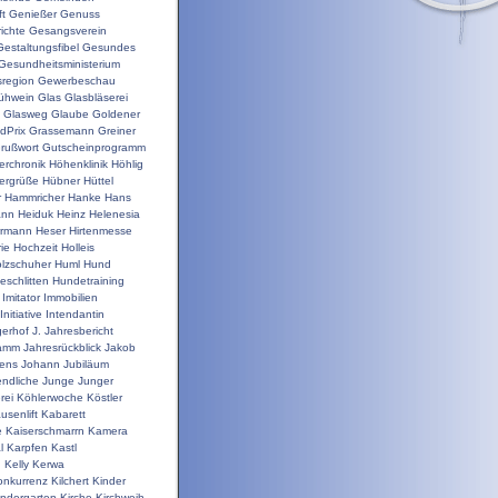
t
Genießer
Genuss
ichte
Gesangsverein
Gestaltungsfibel
Gesundes
Gesundheitsministerium
sregion
Gewerbeschau
ühwein
Glas
Glasbläserei
Glasweg
Glaube
Goldener
dPrix
Grassemann
Greiner
rußwort
Gutscheinprogramm
erchronik
Höhenklinik
Höhlig
ergrüße
Hübner
Hüttel
r
Hammricher
Hanke
Hans
ann
Heiduk
Heinz
Helenesia
rrmann
Heser
Hirtenmesse
rie
Hochzeit
Holleis
lzschuher
Huml
Hund
schlitten
Hundetraining
Imitator
Immobilien
Initiative
Intendantin
gerhof
J.
Jahresbericht
ramm
Jahresrückblick
Jakob
ens
Johann
Jubiläum
ndliche
Junge
Junger
rei
Köhlerwoche
Köstler
usenlift
Kabarett
e
Kaiserschmarrn
Kamera
l
Karpfen
Kastl
n
Kelly
Kerwa
onkurrenz
Kilchert
Kinder
indergarten
Kirche
Kirchweih