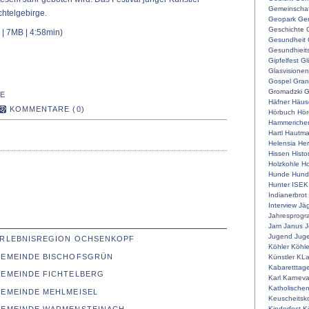
Gemeinschaf
chtelgebirge.
Geopark
Ger
Geschichte
| 7MB | 4:58min)
Gesundheit
Gesundhieit
Gipfelfest
Gl
Glasvisionen
Gospel
Gran
Gromadzki
G
E
Häfner
Häus
KOMMENTARE (0)
Hörbuch
Hör
Hammeriche
Hartl
Hautm
Helensia
He
Hissen
Histo
Holzkohle
Ho
Hunde
Hunde
Hunter
ISEK
Indianerbrot
Interview
Jä
Jahresprog
Jam
Janus
J
Jugend
Juge
 ERLEBNISREGION OCHSENKOPF
Köhler
Köhle
 GEMEINDE BISCHOFSGRÜN
Künstler
KLa
Kabaretttag
GEMEINDE FICHTELBERG
Karl
Karneva
Katholische
GEMEINDE MEHLMEISEL
Keuscheitsk
Kinderfest
K