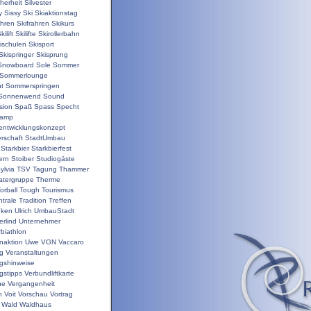
herheit
Silvester
y
Sissy
Ski
Skiaktionstag
ahren
Skifrahren
Skikurs
kilift
Skilifte
Skirollerbahn
ischulen
Skisport
Skispringer
Skisprung
Snowboard
Sole
Sommer
Sommerlounge
t
Sommerspringen
Sonnenwend
Sound
sion
Spaß
Spass
Specht
camp
nentwicklungskonzept
rschaft
StadtUmbau
Starkbier
Starkbierfest
ern
Stoiber
Studiogäste
ylvia
TSV
Tagung
Thammer
atergruppe
Therme
orball
Tough
Tourismus
trale
Tradition
Treffen
nken
Ulrich
UmbauStadt
erlind
Unternehmer
biathlon
enaktion
Uwe
VGN
Vaccaro
ng
Veranstaltungen
ngshinweise
gstipps
Verbundliftkarte
ne
Vergangenheit
n
Voit
Vorschau
Vortrag
Wald
Waldhaus