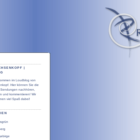
CHSENKOPF |
OG
llkommen im Loudblog von
nkopf. Hier können Sie die
r Sendungen nachhören,
en und kommentieren! Wir
nen viel Spaß dabei!
IEN
sgrün
berg
gebirge