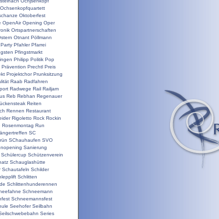
steinach
Ochjsenkopf
Ochsenkopfquartett
schanze
Oktoberfest
e
OpenAir
Opening
Oper
ronik
Ortspartnerschaften
stern
Otnant
Pöllmann
Party
Pfahler
Pfarrei
ngsten
Pfingstmarkt
ringen
Philipp
Politik
Pop
Prävention
Prechtl
Preis
ekt
Projektchor
Prunksitzung
ität
Raab
Radfahren
port
Radwege
Rail
Railjam
us
Reb
Rebhan
Regenauer
ückensteak
Reiten
ch
Rennen
Restaurant
ider
Rigoletto
Rock
Rockin
e
Rosenmontag
Run
ängertreffen
SC
rün
SChauhaufen
SVO
onopening
Sanierung
Schülercup
Schützenverein
hatz
Schauglashütte
r
Schautafeln
Schilder
lepplift
Schlitten
nde
Schlittenhunderennen
neefahne
Schneemann
fest
Schneemannsfest
hule
Seehofer
Seilbahn
Seilschwebebahn
Series