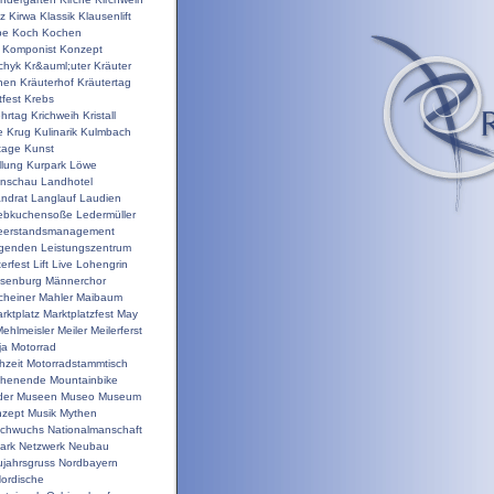
nz
Kirwa
Klassik
Klausenlift
pe
Koch
Kochen
Komponist
Konzept
chyk
Kr&auml;uter
Kräuter
hen
Kräuterhof
Kräutertag
tfest
Krebs
ehrtag
Krichweih
Kristall
e
Krug
Kulinarik
Kulmbach
tage
Kunst
llung
Kurpark
Löwe
enschau
Landhotel
ndrat
Langlauf
Laudien
ebkuchensoße
Ledermüller
eerstandsmanagement
genden
Leistungszentrum
terfest
Lift
Live
Lohengrin
isenburg
Männerchor
heiner
Mahler
Maibaum
rktplatz
Marktplatzfest
May
ehlmeisler
Meiler
Meilerferst
ja
Motorrad
hzeit
Motorradstammtisch
chenende
Mountainbike
der
Museen
Museo
Museum
zept
Musik
Mythen
chwuchs
Nationalmanschaft
ark
Netzwerk
Neubau
jahrsgruss
Nordbayern
ordische