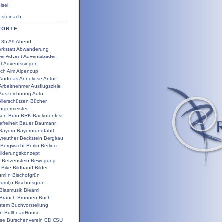
sel
steinach
WORTE
35
A9
Abend
rkstatt
Abwanderung
ler
Advent
Adventsbaden
t
Adventssingen
uch
Alm
Alpencup
Andreas
Anneliese
Anton
Arbeitnehmer
Ausflugsziele
Auszeichnung
Auto
llerschützen
Bücher
ürgermeister
ßen
Büro
BRK
Backofenfest
efreiheit
Bauer
Baumann
Bayern
Bayernrundfahrt
yreuther
Beckstein
Bergbau
Bergwacht
Berlin
Berliner
ilderungskonzept
g
Betzenstein
Bewegung
Bike
Bildband
Bilder
uml;n
Bischofgrün
uuml;n
Bischofsgrün
Blasmusik
Bleaml
Brauch
Brunnen
Buch
stem
Buchvorstellung
en
BullheadHouse
use
Burschenverein
CD
CSU