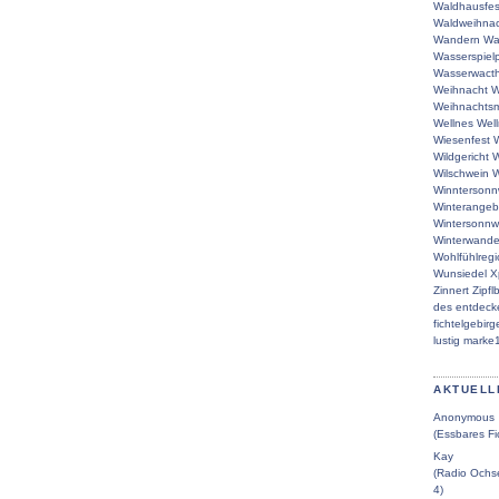
Waldhausfes
Waldweihna
Wandern
Wa
Wasserspielp
Wasserwacth
Weihnacht
W
Weihnachtsm
Wellnes
Wel
Wiesenfest
W
Wildgericht
W
Wilschwein
W
Winntersonn
Winterangeb
Wintersonn
Winterwande
Wohlfühlreg
Wunsiedel
X
Zinnert
Zipfl
des
entdeck
fichtelgebirg
lustig
marke
AKTUELL
Anonymous
(Essbares Fi
Kay
(Radio Ochse
4)