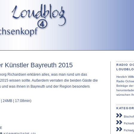
er Künstler Bayreuth 2015
RADIO O
LOUDBL
org Richardsen erklären alles, was man rund um das
Herzlich Wi
r 2015 wissen sollte. Außerdem verraten die beiden Gäste die
Radio Ochse
Beiträge de
es und was ihnen in Bayreuth und der Region besonders
herunterlad
wünschen Ih
| 24MB | 17:08min)
KATEGOR
Bischof
Fichtel
E
Fichtel