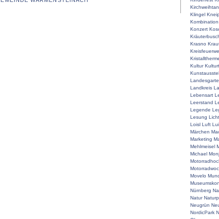
 GEMEINDE WARMENSTEINACH
Kirchweihta
Klingel
Knei
Kombination
Konzert
Kos
Kräuterbusc
Krasno
Krau
Kreisfeuerw
Kristalltherm
Kultur
Kultur
Kunstausste
Landesgart
Landkreis
La
Lebensart
L
Leerstand
L
Legende
Le
Lesung
Lich
Loisl
Luft
Lu
Märchen
Mac
Marketing
Ma
Mehlmeisel
M
Michael
Mon
Motorradhoc
Motorradwo
Movelo
Mun
Museumskon
Nürnberg
Na
Natur
Naturp
Neugrün
Neu
NordicPark
N