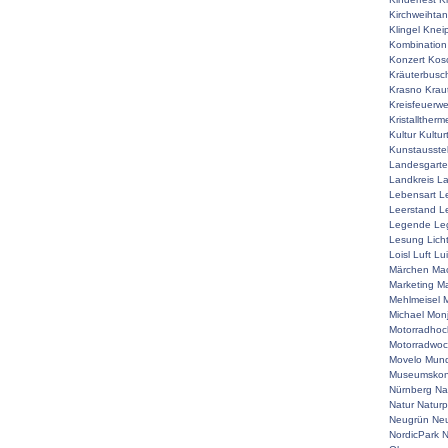
Kirchweihta
Klingel
Knei
Kombination
Konzert
Kos
Kräuterbusc
Krasno
Krau
Kreisfeuerw
Kristalltherm
Kultur
Kultur
Kunstausste
Landesgart
Landkreis
La
Lebensart
L
Leerstand
L
Legende
Le
Lesung
Lich
Loisl
Luft
Lu
Märchen
Mac
Marketing
Ma
Mehlmeisel
M
Michael
Mon
Motorradhoc
Motorradwo
Movelo
Mun
Museumskon
Nürnberg
Na
Natur
Naturp
Neugrün
Neu
NordicPark
N