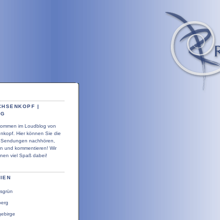
CHSENKOPF |
OG
llkommen im Loudblog von
nkopf. Hier können Sie die
r Sendungen nachhören,
en und kommentieren! Wir
nen viel Spaß dabei!
IEN
sgrün
berg
gebirge