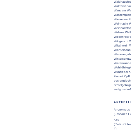
Waldhausfes
Waldweihna
Wandern
Wa
Wasserspielp
Wasserwacth
Weihnacht
W
Weihnachtsm
Wellnes
Wel
Wiesenfest
W
Wildgericht
W
Wilschwein
W
Winntersonn
Winterangeb
Wintersonn
Winterwande
Wohlfühlreg
Wunsiedel
X
Zinnert
Zipfl
des
entdeck
fichtelgebirg
lustig
marke
AKTUELL
Anonymous
(Essbares Fi
Kay
(Radio Ochse
4)