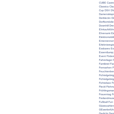
CUBE
Castr
Classica
Cla
Cup
DSV
D
Damenskispr
Derbleckn
D
Dorfkomödie
Downhill
Dre
EInkaufsführ
Ehrenamt
Ei
Elektromobili
Entenrenne
Erlebnisregi
Essbares
Es
Essen&amp;
Event
Föderm
Fahrerlager
Familotel
Fa
Fernsehen
F
Feuchtenber
Fichtelgebir
Fichtelgebir
Fichtelsee
F
Fleckl
Flohma
Frühlingsmar
Frauentag
F
Freilandmu
Fußball
Fun
Gästezahlen
GEwerbefüh
Gedicht
Gem