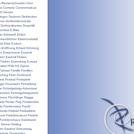
o-Riemenschneider
Chor
us
Comedy
Continentalcup
VD
Damen
ingen
Daubner
Derblecken
inos
Dorfkom&ouml;die
Dorfmusikanten
DownHill
schfest
E-Bike
er
Edelweiß
Ehlich
nkaufsführer
Elektromobiität
tät
Elvis
Enduro
n
Eröffnung
Erhard
Erholung
on
Erwachsene
Esoterik
sen
Essen&Trinken
Trinken
Essenberg
Europa
ittel
FFW
FIS
Fahne
Fahrrad
Familie
Familien
sching
Feier
Ferdinand
est
Festival
Festspiele
ger
Feuerwehr
Fichtelberg
ge
Fichtelgebirgs-Adventure
gsverein
Fichtelgebirsgverein
itness
Flüchtlinge
Flagge
rkt
Florian
Flug
Forstbetrieb
kt
Frankensima
Frankl
reeski
Freibad
Freibadfest
seum
Freiluftmuseum
Freizeit
Funktionshaus
Gästekarte
Görner-Gütling
rer
Gasthof
Geburtstag
einde
Gemeinden