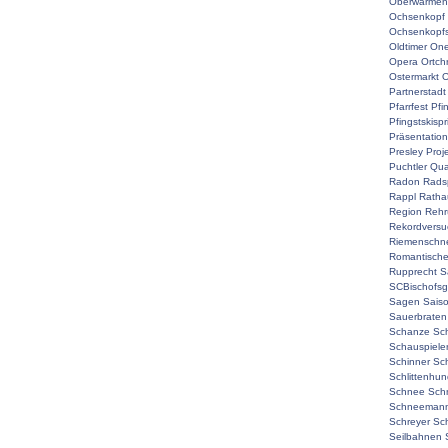
Oberwarmen
Ochsenkopf
Ochsenkopf
Oldtimer
On
Opera
Ortch
Ostermarkt
O
Partnerstadt
Pfarrfest
Pfi
Pfingstskisp
Präsentation
Presley
Proj
Puchtler
Qual
Radon
Rads
Rappl
Ratha
Region
Rehr
Rekordversu
Riemenschne
Romantisch
Rupprecht
S
SCBischofsg
Sagen
Sais
Sauerbraten
Schanze
Sc
Schauspiele
Schinner
Sch
Schlittenhu
Schnee
Sch
Schneemann
Schreyer
Sc
Seilbahnen