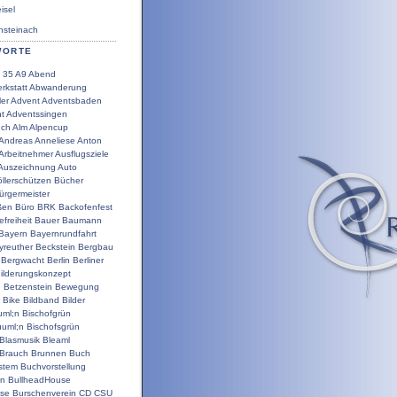
sel
steinach
WORTE
35
A9
Abend
rkstatt
Abwanderung
ler
Advent
Adventsbaden
t
Adventssingen
uch
Alm
Alpencup
Andreas
Anneliese
Anton
Arbeitnehmer
Ausflugsziele
Auszeichnung
Auto
llerschützen
Bücher
ürgermeister
ßen
Büro
BRK
Backofenfest
efreiheit
Bauer
Baumann
Bayern
Bayernrundfahrt
yreuther
Beckstein
Bergbau
Bergwacht
Berlin
Berliner
ilderungskonzept
g
Betzenstein
Bewegung
Bike
Bildband
Bilder
uml;n
Bischofgrün
uuml;n
Bischofsgrün
Blasmusik
Bleaml
Brauch
Brunnen
Buch
stem
Buchvorstellung
en
BullheadHouse
use
Burschenverein
CD
CSU