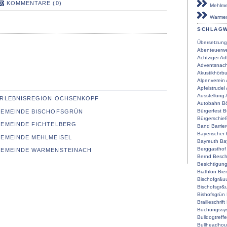
KOMMENTARE (0)
Mehlmei
Warmen
SCHLAG
Übersetzung
Abenteuerwe
Achtziger
Ad
Adventsnach
Akustikhörb
Alpenverein
Apfelstrudel
Ausstellung
 ERLEBNISREGION OCHSENKOPF
Autobahn
Bö
Bürgerfest
B
 GEMEINDE BISCHOFSGRÜN
Bürgerschie
GEMEINDE FICHTELBERG
Band
Barrier
Bayerischer
GEMEINDE MEHLMEISEL
Bayreuth
Ba
Berggasthof
 GEMEINDE WARMENSTEINACH
Bernd
Besch
Besichtigun
Biathlon
Bier
Bischofgr&u
Bischofsgr&
Bishofsgrün
Brailleschrift
Buchungssy
Bulldogtreff
Bullheadho