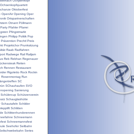
steinach
Ochjsenkopf
Ochsenkopfquartett
schanze
Oktoberfest
e
OpenAir
Opening
Oper
ronik
Ortspartnerschaften
stern
Otnant
Pöllmann
Party
Pfahler
Pfarrei
ngsten
Pfingstmarkt
ringen
Philipp
Politik
Pop
Prävention
Prechtl
Preis
ekt
Projektchor
Prunksitzung
ität
Raab
Radfahren
port
Radwege
Rail
Railjam
us
Reb
Rebhan
Regenauer
ückensteak
Reiten
ch
Rennen
Restaurant
ider
Rigoletto
Rock
Rockin
e
Rosenmontag
Run
ängertreffen
SC
rün
SChauhaufen
SVO
onopening
Sanierung
Schülercup
Schützenverein
hatz
Schauglashütte
r
Schautafeln
Schilder
lepplift
Schlitten
nde
Schlittenhunderennen
neefahne
Schneemann
fest
Schneemannsfest
hule
Seehofer
Seilbahn
Seilschwebebahn
Series