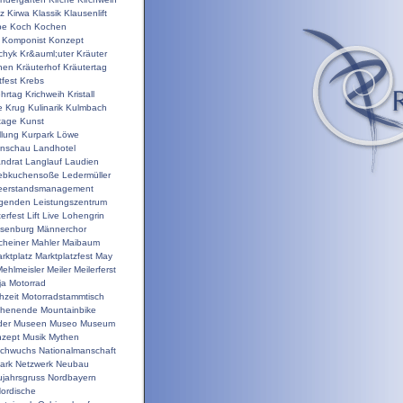
nz
Kirwa
Klassik
Klausenlift
pe
Koch
Kochen
Komponist
Konzept
chyk
Kr&auml;uter
Kräuter
hen
Kräuterhof
Kräutertag
tfest
Krebs
ehrtag
Krichweih
Kristall
e
Krug
Kulinarik
Kulmbach
tage
Kunst
llung
Kurpark
Löwe
enschau
Landhotel
ndrat
Langlauf
Laudien
ebkuchensoße
Ledermüller
eerstandsmanagement
genden
Leistungszentrum
terfest
Lift
Live
Lohengrin
isenburg
Männerchor
heiner
Mahler
Maibaum
rktplatz
Marktplatzfest
May
ehlmeisler
Meiler
Meilerferst
ja
Motorrad
hzeit
Motorradstammtisch
chenende
Mountainbike
der
Museen
Museo
Museum
zept
Musik
Mythen
chwuchs
Nationalmanschaft
ark
Netzwerk
Neubau
jahrsgruss
Nordbayern
ordische