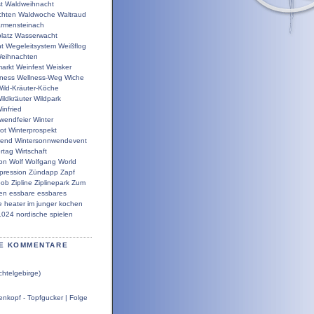
t
Waldweihnacht
chten
Waldwoche
Waltraud
rmensteinach
latz
Wasserwacht
t
Wegeleitsystem
Weißflog
eihnachten
arkt
Weinfest
Weisker
lness
Wellness-Weg
Wiche
ild-Kräuter-Köche
ildkräuter
Wildpark
infried
wendfeier
Winter
ot
Winterprospekt
wend
Wintersonnwendevent
rtag
Wirtschaft
ion
Wolf
Wolfgang
World
pression
Zündapp
Zapf
bob
Zipline
Ziplinepark
Zum
en
essbare
essbares
e
heater
im
junger
kochen
1024
nordische
spielen
E KOMMENTARE
chtelgebirge)
nkopf - Topfgucker | Folge