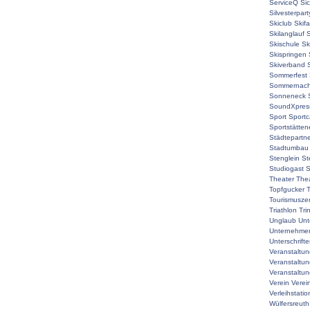
ServiceQ
Sic
Silvesterpart
Skiclub
Skif
Skilanglauf
S
Skischule
Sk
Skispringen
Skiverband
Sommerfest
Sommernach
Sonneneck
SoundXpres
Sport
Sport
Sportstätte
Städtepartne
Stadtumbau
Stenglein
St
Studiogast
S
Theater
The
Topfgucker
T
Tourismuszen
Triathlon
Tri
Unglaub
Unt
Unternehmer
Unterschrift
Veranstaltu
Veranstaltu
Veranstaltun
Verein
Verei
Verleihstatio
Wülfersreuth