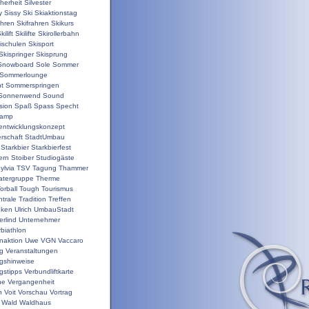
herheit
Silvester
y
Sissy
Ski
Skiaktionstag
ahren
Skifrahren
Skikurs
kilift
Skilifte
Skirollerbahn
ischulen
Skisport
Skispringer
Skisprung
Snowboard
Sole
Sommer
Sommerlounge
t
Sommerspringen
Sonnenwend
Sound
sion
Spaß
Spass
Specht
camp
nentwicklungskonzept
rschaft
StadtUmbau
Starkbier
Starkbierfest
ern
Stoiber
Studiogäste
ylvia
TSV
Tagung
Thammer
atergruppe
Therme
orball
Tough
Tourismus
trale
Tradition
Treffen
nken
Ulrich
UmbauStadt
erlind
Unternehmer
biathlon
enaktion
Uwe
VGN
Vaccaro
ng
Veranstaltungen
ngshinweise
gstipps
Verbundliftkarte
ne
Vergangenheit
n
Voit
Vorschau
Vortrag
Wald
Waldhaus