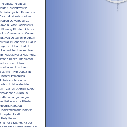
t
Genießer
Genuss
ichte
Gesangsverein
Gestaltungsfibel
Gesundes
Gesundheitsministerium
sregion
Gewerbeschau
ühwein
Glas
Glasbläserei
Glasweg
Glaube
Goldener
dPrix
Grassemann
Greiner
rußwort
Gutscheinprogramm
erchronik
Höhenklinik
Höhlig
ergrüße
Hübner
Hüttel
r
Hammricher
Hanke
Hans
ann
Heiduk
Heinz
Helenesia
rrmann
Heser
Hirtenmesse
rie
Hochzeit
Holleis
lzschuher
Huml
Hund
schlitten
Hundetraining
Imitator
Immobilien
Initiative
Intendantin
gerhof
J.
Jahresbericht
ramm
Jahresrückblick
Jakob
ens
Johann
Jubiläum
ndliche
Junge
Junger
rei
Köhlerwoche
Köstler
usenlift
Kabarett
e
Kaiserschmarrn
Kamera
l
Karpfen
Kastl
n
Kelly
Kerwa
onkurrenz
Kilchert
Kinder
indergarten
Kirche
Kirchweih