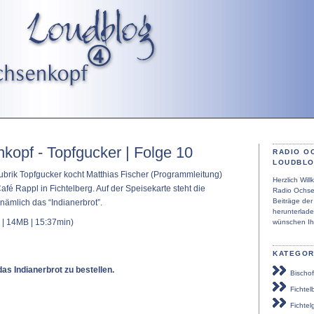
kopf - Topfgucker | Folge 10
RADIO O
LOUDBL
ubrik Topfgucker kocht Matthias Fischer (Programmleitung)
Herzlich Wi
fé Rappl in Fichtelberg. Auf der Speisekarte steht die
Radio Ochse
Beiträge de
nämlich das “Indianerbrot”.
herunterlad
| 14MB | 15:37min)
wünschen Ih
KATEGOR
das Indianerbrot zu bestellen.
Bischof
Fichtel
Fichtel