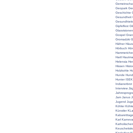
Gemeinschaf
Geopark
Ger
Geschichte
Gesundheit
Gesundhieit
Gipfelfest
Gl
Glasvisionen
Gospel
Gran
Gromadzki
G
Häfner
Häus
Hörbuch
Hör
Hammeriche
Hartl
Hautm
Helensia
He
Hissen
Histo
Holzkohle
Ho
Hunde
Hunde
Hunter
ISEK
Indianerbrot
Interview
Jä
Jahresprog
Jam
Janus
J
Jugend
Juge
Köhler
Köhle
Künstler
KLa
Kabaretttag
Karl
Karneva
Katholische
Keuscheitsk
Kinderfest
K