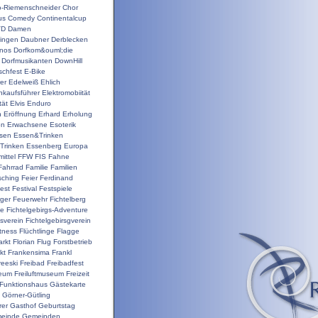
o-Riemenschneider
Chor
us
Comedy
Continentalcup
VD
Damen
ingen
Daubner
Derblecken
inos
Dorfkom&ouml;die
Dorfmusikanten
DownHill
schfest
E-Bike
er
Edelweiß
Ehlich
nkaufsführer
Elektromobiität
tät
Elvis
Enduro
n
Eröffnung
Erhard
Erholung
on
Erwachsene
Esoterik
sen
Essen&Trinken
Trinken
Essenberg
Europa
ittel
FFW
FIS
Fahne
Fahrrad
Familie
Familien
sching
Feier
Ferdinand
est
Festival
Festspiele
ger
Feuerwehr
Fichtelberg
ge
Fichtelgebirgs-Adventure
gsverein
Fichtelgebirsgverein
itness
Flüchtlinge
Flagge
rkt
Florian
Flug
Forstbetrieb
kt
Frankensima
Frankl
reeski
Freibad
Freibadfest
seum
Freiluftmuseum
Freizeit
Funktionshaus
Gästekarte
Görner-Gütling
rer
Gasthof
Geburtstag
einde
Gemeinden