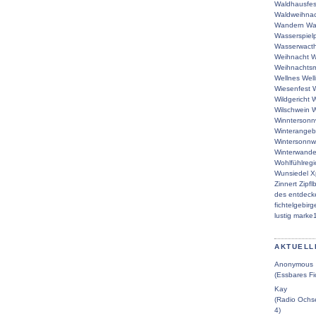
Waldhausfes
Waldweihna
Wandern
Wa
Wasserspielp
Wasserwacth
Weihnacht
W
Weihnachtsm
Wellnes
Wel
Wiesenfest
W
Wildgericht
W
Wilschwein
W
Winntersonn
Winterangeb
Wintersonn
Winterwande
Wohlfühlreg
Wunsiedel
X
Zinnert
Zipfl
des
entdeck
fichtelgebirg
lustig
marke
AKTUELL
Anonymous
(Essbares Fi
Kay
(Radio Ochse
4)