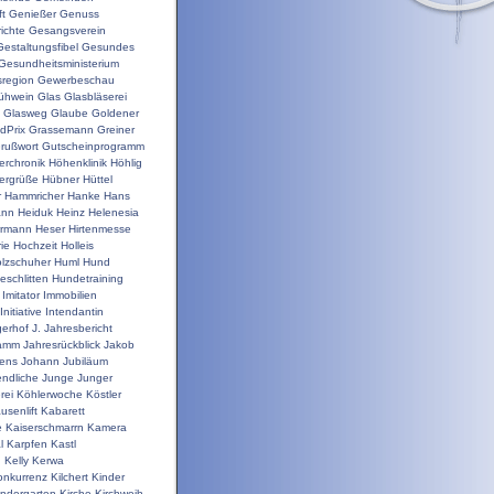
t
Genießer
Genuss
ichte
Gesangsverein
Gestaltungsfibel
Gesundes
Gesundheitsministerium
sregion
Gewerbeschau
ühwein
Glas
Glasbläserei
Glasweg
Glaube
Goldener
dPrix
Grassemann
Greiner
rußwort
Gutscheinprogramm
erchronik
Höhenklinik
Höhlig
ergrüße
Hübner
Hüttel
r
Hammricher
Hanke
Hans
ann
Heiduk
Heinz
Helenesia
rrmann
Heser
Hirtenmesse
rie
Hochzeit
Holleis
lzschuher
Huml
Hund
schlitten
Hundetraining
Imitator
Immobilien
Initiative
Intendantin
gerhof
J.
Jahresbericht
ramm
Jahresrückblick
Jakob
ens
Johann
Jubiläum
ndliche
Junge
Junger
rei
Köhlerwoche
Köstler
usenlift
Kabarett
e
Kaiserschmarrn
Kamera
l
Karpfen
Kastl
n
Kelly
Kerwa
onkurrenz
Kilchert
Kinder
indergarten
Kirche
Kirchweih