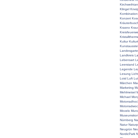
Kirchweihta
Klingel
Knei
Kombination
Konzert
Kos
Kräuterbusc
Krasno
Krau
Kreisfeuerw
Kristalltherm
Kultur
Kultur
Kunstausste
Landesgart
Landkreis
La
Lebensart
L
Leerstand
L
Legende
Le
Lesung
Lich
Loisl
Luft
Lu
Märchen
Mac
Marketing
Ma
Mehlmeisel
M
Michael
Mon
Motorradhoc
Motorradwo
Movelo
Mun
Museumskon
Nürnberg
Na
Natur
Naturp
Neugrün
Neu
NordicPark
N