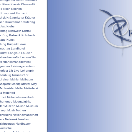
nz
Kirwa
Klassik
Klausenlift
pe
Koch
Kochen
Komponist
Konzept
chyk
Kr&auml;uter
Kräuter
hen
Kräuterhof
Kräutertag
tfest
Krebs
ehrtag
Krichweih
Kristall
e
Krug
Kulinarik
Kulmbach
tage
Kunst
llung
Kurpark
Löwe
enschau
Landhotel
ndrat
Langlauf
Laudien
ebkuchensoße
Ledermüller
eerstandsmanagement
genden
Leistungszentrum
terfest
Lift
Live
Lohengrin
isenburg
Männerchor
heiner
Mahler
Maibaum
rktplatz
Marktplatzfest
May
ehlmeisler
Meiler
Meilerferst
ja
Motorrad
hzeit
Motorradstammtisch
chenende
Mountainbike
der
Museen
Museo
Museum
zept
Musik
Mythen
chwuchs
Nationalmanschaft
ark
Netzwerk
Neubau
jahrsgruss
Nordbayern
ordische