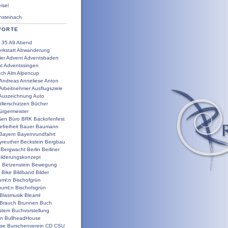
sel
steinach
WORTE
35
A9
Abend
rkstatt
Abwanderung
ler
Advent
Adventsbaden
t
Adventssingen
uch
Alm
Alpencup
Andreas
Anneliese
Anton
Arbeitnehmer
Ausflugsziele
Auszeichnung
Auto
llerschützen
Bücher
ürgermeister
ßen
Büro
BRK
Backofenfest
efreiheit
Bauer
Baumann
Bayern
Bayernrundfahrt
yreuther
Beckstein
Bergbau
Bergwacht
Berlin
Berliner
ilderungskonzept
g
Betzenstein
Bewegung
Bike
Bildband
Bilder
uml;n
Bischofgrün
uuml;n
Bischofsgrün
Blasmusik
Bleaml
Brauch
Brunnen
Buch
stem
Buchvorstellung
en
BullheadHouse
use
Burschenverein
CD
CSU