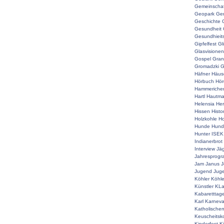
Gemeinschaf
Geopark
Ger
Geschichte
Gesundheit
Gesundhieit
Gipfelfest
Gl
Glasvisionen
Gospel
Gran
Gromadzki
G
Häfner
Häus
Hörbuch
Hör
Hammeriche
Hartl
Hautm
Helensia
He
Hissen
Histo
Holzkohle
Ho
Hunde
Hunde
Hunter
ISEK
Indianerbrot
Interview
Jä
Jahresprog
Jam
Janus
J
Jugend
Juge
Köhler
Köhle
Künstler
KLa
Kabaretttag
Karl
Karneva
Katholische
Keuscheitsk
Kinderfest
K