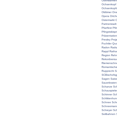
Oberwarmen
Ochsenkopf
Ochsenkopf
Oldtimer
On
Opera
Ortch
Ostermarkt
O
Partnerstadt
Pfarrfest
Pfi
Pfingstskisp
Präsentation
Presley
Proj
Puchtler
Qual
Radon
Rads
Rappl
Ratha
Region
Rehr
Rekordversu
Riemenschne
Romantisch
Rupprecht
S
SCBischofsg
Sagen
Sais
Sauerbraten
Schanze
Sc
Schauspiele
Schinner
Sch
Schlittenhu
Schnee
Sch
Schneemann
Schreyer
Sc
Seilbahnen