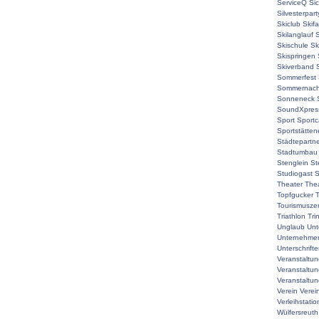
ServiceQ
Sic
Silvesterpart
Skiclub
Skif
Skilanglauf
S
Skischule
Sk
Skispringen
Skiverband
Sommerfest
Sommernach
Sonneneck
SoundXpres
Sport
Sport
Sportstätte
Städtepartne
Stadtumbau
Stenglein
St
Studiogast
S
Theater
The
Topfgucker
T
Tourismuszen
Triathlon
Tri
Unglaub
Unt
Unternehmer
Unterschrift
Veranstaltu
Veranstaltu
Veranstaltun
Verein
Verei
Verleihstatio
Wülfersreuth