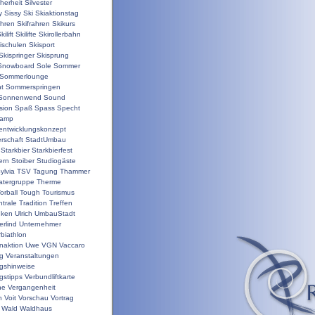
herheit
Silvester
y
Sissy
Ski
Skiaktionstag
ahren
Skifrahren
Skikurs
kilift
Skilifte
Skirollerbahn
ischulen
Skisport
Skispringer
Skisprung
Snowboard
Sole
Sommer
Sommerlounge
t
Sommerspringen
Sonnenwend
Sound
sion
Spaß
Spass
Specht
camp
nentwicklungskonzept
rschaft
StadtUmbau
Starkbier
Starkbierfest
ern
Stoiber
Studiogäste
ylvia
TSV
Tagung
Thammer
atergruppe
Therme
orball
Tough
Tourismus
trale
Tradition
Treffen
nken
Ulrich
UmbauStadt
erlind
Unternehmer
biathlon
enaktion
Uwe
VGN
Vaccaro
ng
Veranstaltungen
ngshinweise
gstipps
Verbundliftkarte
ne
Vergangenheit
n
Voit
Vorschau
Vortrag
Wald
Waldhaus