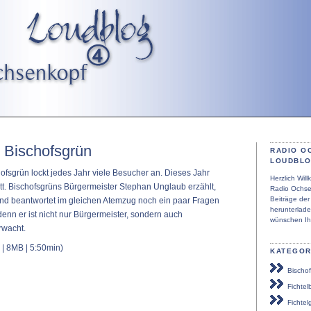
n Bischofsgrün
RADIO O
LOUDBL
hofsgrün lockt jedes Jahr viele Besucher an. Dieses Jahr
Herzlich Wi
att. Bischofsgrüns Bürgermeister Stephan Unglaub erzählt,
Radio Ochse
Beiträge de
und beantwortet im gleichen Atemzug noch ein paar Fragen
herunterlad
enn er ist nicht nur Bürgermeister, sondern auch
wünschen Ih
rwacht.
| 8MB | 5:50min)
KATEGOR
Bischof
Fichtel
Fichtel