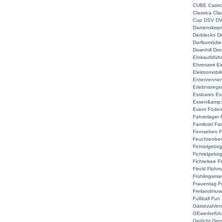
CUBE
Castr
Classica
Cla
Cup
DSV
D
Damenskispr
Derbleckn
D
Dorfkomödie
Downhill
Dre
EInkaufsführ
Ehrenamt
Ei
Elektromobili
Entenrenne
Erlebnisregi
Essbares
Es
Essen&amp;
Event
Föderm
Fahrerlager
Familotel
Fa
Fernsehen
F
Feuchtenber
Fichtelgebir
Fichtelgebir
Fichtelsee
F
Fleckl
Flohma
Frühlingsmar
Frauentag
F
Freilandmu
Fußball
Fun
Gästezahlen
GEwerbefüh
Gedicht
Gem