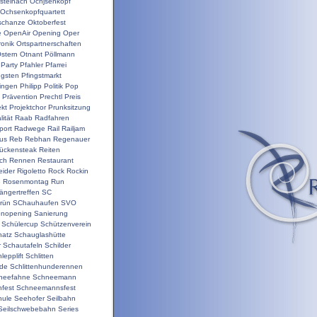
steinach
Ochjsenkopf
Ochsenkopfquartett
schanze
Oktoberfest
e
OpenAir
Opening
Oper
ronik
Ortspartnerschaften
stern
Otnant
Pöllmann
Party
Pfahler
Pfarrei
ngsten
Pfingstmarkt
ringen
Philipp
Politik
Pop
Prävention
Prechtl
Preis
ekt
Projektchor
Prunksitzung
ität
Raab
Radfahren
port
Radwege
Rail
Railjam
us
Reb
Rebhan
Regenauer
ückensteak
Reiten
ch
Rennen
Restaurant
ider
Rigoletto
Rock
Rockin
e
Rosenmontag
Run
ängertreffen
SC
rün
SChauhaufen
SVO
onopening
Sanierung
Schülercup
Schützenverein
hatz
Schauglashütte
r
Schautafeln
Schilder
lepplift
Schlitten
nde
Schlittenhunderennen
neefahne
Schneemann
fest
Schneemannsfest
hule
Seehofer
Seilbahn
Seilschwebebahn
Series