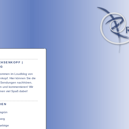
CHSENKOPF |
OG
llkommen im Loudblog von
nkopf. Hier können Sie die
r Sendungen nachhören,
en und kommentieren! Wir
nen viel Spaß dabei!
IEN
sgrün
berg
gebirge