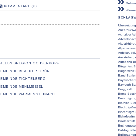
Mehlmei
KOMMENTARE (0)
Warmen
SCHLAG
Übersetzung
Abenteuerwe
Achtziger
Ad
Adventsnach
Akustikhörb
Alpenverein
Apfelstrudel
Ausstellung
Autobahn
Bö
 ERLEBNISREGION OCHSENKOPF
Bürgerfest
B
 GEMEINDE BISCHOFSGRÜN
Bürgerschie
Band
Barrier
GEMEINDE FICHTELBERG
Bayerischer
Bayreuth
Ba
GEMEINDE MEHLMEISEL
Berggasthof
Bernd
Besch
 GEMEINDE WARMENSTEINACH
Besichtigun
Biathlon
Bier
Bischofgr&u
Bischofsgr&
Bishofsgrün
Brailleschrift
Buchungssy
Bulldogtreff
Bullheadho