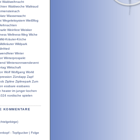
t
Waldweihnacht
chten
Waldwoche
Waltraud
rmensteinach
latz
Wasserwacht
t
Wegeleitsystem
Weißflog
eihnachten
arkt
Weinfest
Weisker
lness
Wellness-Weg
Wiche
ild-Kräuter-Köche
ildkräuter
Wildpark
infried
wendfeier
Winter
ot
Winterprospekt
wend
Wintersonnwendevent
rtag
Wirtschaft
ion
Wolf
Wolfgang
World
pression
Zündapp
Zapf
bob
Zipline
Ziplinepark
Zum
en
essbare
essbares
e
heater
im
junger
kochen
1024
nordische
spielen
E KOMMENTARE
chtelgebirge)
nkopf - Topfgucker | Folge