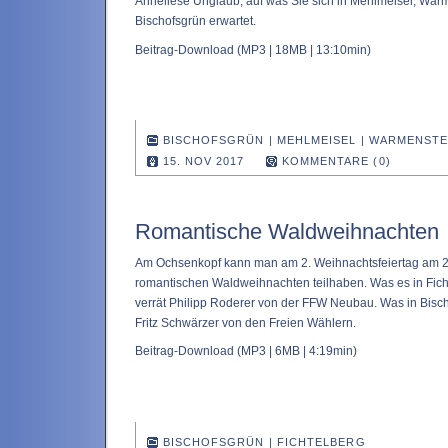
Anneliese Unglaub, auf was Sie sich in Mehlmeisel, Wa
Bischofsgrün erwartet.
Beitrag-Download
(MP3 | 18MB | 13:10min)
BISCHOFSGRÜN
|
MEHLMEISEL
|
WARMENSTE
15. NOV 2017
KOMMENTARE (0)
Romantische Waldweihnachten
Am Ochsenkopf kann man am 2. Weihnachtsfeiertag am 
romantischen Waldweihnachten teilhaben. Was es in Ficht
verrät Philipp Roderer von der FFW Neubau. Was in Bischo
Fritz Schwärzer von den Freien Wählern.
Beitrag-Download
(MP3 | 6MB | 4:19min)
BISCHOFSGRÜN
|
FICHTELBERG