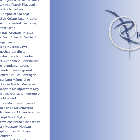
nz
Kirwa
Klassik
Klausenlift
pe
Koch
Kochen
Komponist
Konzept
chyk
Kr&auml;uter
Kräuter
hen
Kräuterhof
Kräutertag
tfest
Krebs
ehrtag
Krichweih
Kristall
e
Krug
Kulinarik
Kulmbach
tage
Kunst
llung
Kurpark
Löwe
enschau
Landhotel
ndrat
Langlauf
Laudien
ebkuchensoße
Ledermüller
eerstandsmanagement
genden
Leistungszentrum
terfest
Lift
Live
Lohengrin
isenburg
Männerchor
heiner
Mahler
Maibaum
rktplatz
Marktplatzfest
May
ehlmeisler
Meiler
Meilerferst
ja
Motorrad
hzeit
Motorradstammtisch
chenende
Mountainbike
der
Museen
Museo
Museum
zept
Musik
Mythen
chwuchs
Nationalmanschaft
ark
Netzwerk
Neubau
jahrsgruss
Nordbayern
ordische