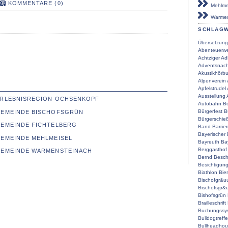
KOMMENTARE (0)
Mehlmei
Warmen
SCHLAG
Übersetzung
Abenteuerwe
Achtziger
Ad
Adventsnach
Akustikhörb
Alpenverein
Apfelstrudel
Ausstellung
 ERLEBNISREGION OCHSENKOPF
Autobahn
Bö
Bürgerfest
B
 GEMEINDE BISCHOFSGRÜN
Bürgerschie
GEMEINDE FICHTELBERG
Band
Barrier
Bayerischer
GEMEINDE MEHLMEISEL
Bayreuth
Ba
Berggasthof
 GEMEINDE WARMENSTEINACH
Bernd
Besch
Besichtigun
Biathlon
Bier
Bischofgr&u
Bischofsgr&
Bishofsgrün
Brailleschrift
Buchungssy
Bulldogtreff
Bullheadho