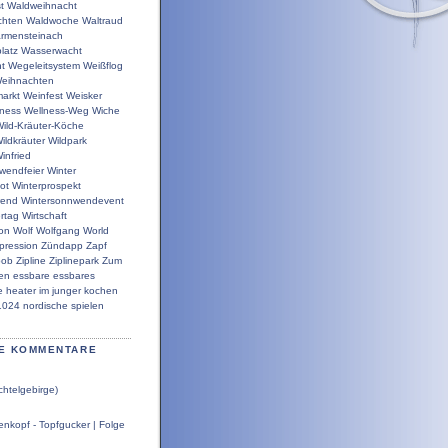
t
Waldweihnacht
chten
Waldwoche
Waltraud
rmensteinach
latz
Wasserwacht
t
Wegeleitsystem
Weißflog
eihnachten
arkt
Weinfest
Weisker
lness
Wellness-Weg
Wiche
ild-Kräuter-Köche
ildkräuter
Wildpark
infried
wendfeier
Winter
ot
Winterprospekt
wend
Wintersonnwendevent
rtag
Wirtschaft
ion
Wolf
Wolfgang
World
pression
Zündapp
Zapf
bob
Zipline
Ziplinepark
Zum
en
essbare
essbares
e
heater
im
junger
kochen
1024
nordische
spielen
E KOMMENTARE
chtelgebirge)
nkopf - Topfgucker | Folge