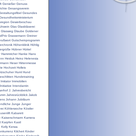
t
Genießer
Genuss
ichte
Gesangsverein
Gestaltungsfibel
Gesundes
Gesundheitsministerium
sregion
Gewerbeschau
ühwein
Glas
Glasbläserei
Glasweg
Glaube
Goldener
dPrix
Grassemann
Greiner
rußwort
Gutscheinprogramm
erchronik
Höhenklinik
Höhlig
ergrüße
Hübner
Hüttel
r
Hammricher
Hanke
Hans
ann
Heiduk
Heinz
Helenesia
rrmann
Heser
Hirtenmesse
rie
Hochzeit
Holleis
lzschuher
Huml
Hund
schlitten
Hundetraining
Imitator
Immobilien
Initiative
Intendantin
gerhof
J.
Jahresbericht
ramm
Jahresrückblick
Jakob
ens
Johann
Jubiläum
ndliche
Junge
Junger
rei
Köhlerwoche
Köstler
usenlift
Kabarett
e
Kaiserschmarrn
Kamera
l
Karpfen
Kastl
n
Kelly
Kerwa
onkurrenz
Kilchert
Kinder
indergarten
Kirche
Kirchweih