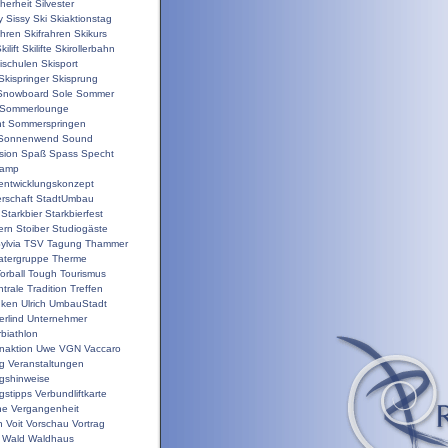
herheit
Silvester
y
Sissy
Ski
Skiaktionstag
ahren
Skifrahren
Skikurs
kilift
Skilifte
Skirollerbahn
ischulen
Skisport
Skispringer
Skisprung
Snowboard
Sole
Sommer
Sommerlounge
t
Sommerspringen
Sonnenwend
Sound
sion
Spaß
Spass
Specht
camp
nentwicklungskonzept
rschaft
StadtUmbau
Starkbier
Starkbierfest
ern
Stoiber
Studiogäste
ylvia
TSV
Tagung
Thammer
atergruppe
Therme
orball
Tough
Tourismus
trale
Tradition
Treffen
nken
Ulrich
UmbauStadt
erlind
Unternehmer
biathlon
enaktion
Uwe
VGN
Vaccaro
ng
Veranstaltungen
ngshinweise
gstipps
Verbundliftkarte
ne
Vergangenheit
n
Voit
Vorschau
Vortrag
Wald
Waldhaus