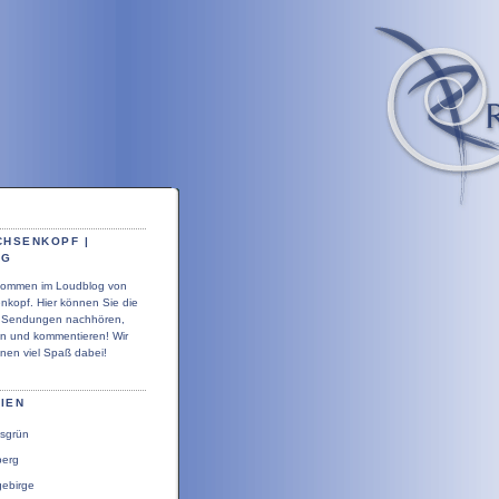
CHSENKOPF |
OG
llkommen im Loudblog von
nkopf. Hier können Sie die
r Sendungen nachhören,
en und kommentieren! Wir
nen viel Spaß dabei!
IEN
sgrün
berg
gebirge