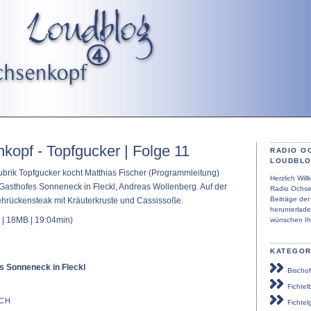
kopf - Topfgucker | Folge 11
RADIO O
LOUDBL
Rubrik Topfgucker kocht Matthias Fischer (Programmleitung)
Herzlich Wi
Gasthofes Sonneneck in Fleckl, Andreas Wollenberg. Auf der
Radio Ochse
Beiträge de
ehrückensteak mit Kräuterkruste und Cassissoße.
herunterlad
| 18MB | 19:04min)
wünschen Ih
KATEGOR
s Sonneneck in Fleckl
Bischof
Fichtel
CH
Fichtel