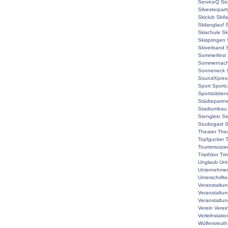
ServiceQ
Sic
Silvesterpart
Skiclub
Skif
Skilanglauf
S
Skischule
Sk
Skispringen
Skiverband
Sommerfest
Sommernach
Sonneneck
SoundXpres
Sport
Sport
Sportstätte
Städtepartne
Stadtumbau
Stenglein
St
Studiogast
S
Theater
The
Topfgucker
T
Tourismuszen
Triathlon
Tri
Unglaub
Unt
Unternehmer
Unterschrift
Veranstaltu
Veranstaltu
Veranstaltun
Verein
Verei
Verleihstatio
Wülfersreuth