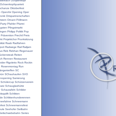
steinach
Ochjsenkopf
Ochsenkopfquartett
schanze
Oktoberfest
e
OpenAir
Opening
Oper
ronik
Ortspartnerschaften
stern
Otnant
Pöllmann
Party
Pfahler
Pfarrei
ngsten
Pfingstmarkt
ringen
Philipp
Politik
Pop
Prävention
Prechtl
Preis
ekt
Projektchor
Prunksitzung
ität
Raab
Radfahren
port
Radwege
Rail
Railjam
us
Reb
Rebhan
Regenauer
ückensteak
Reiten
ch
Rennen
Restaurant
ider
Rigoletto
Rock
Rockin
e
Rosenmontag
Run
ängertreffen
SC
rün
SChauhaufen
SVO
onopening
Sanierung
Schülercup
Schützenverein
hatz
Schauglashütte
r
Schautafeln
Schilder
lepplift
Schlitten
nde
Schlittenhunderennen
neefahne
Schneemann
fest
Schneemannsfest
hule
Seehofer
Seilbahn
Seilschwebebahn
Series