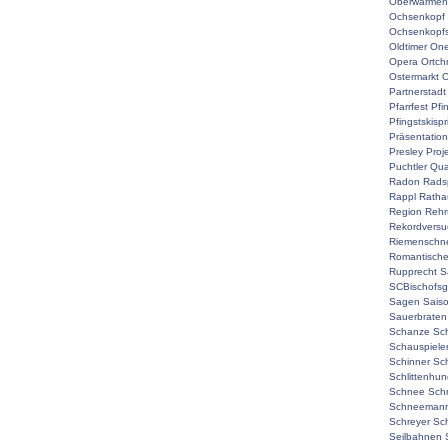
Oberwarmen
Ochsenkopf
Ochsenkopf
Oldtimer
On
Opera
Ortch
Ostermarkt
O
Partnerstadt
Pfarrfest
Pfi
Pfingstskisp
Präsentation
Presley
Proj
Puchtler
Qual
Radon
Rads
Rappl
Ratha
Region
Rehr
Rekordversu
Riemenschne
Romantisch
Rupprecht
S
SCBischofsg
Sagen
Sais
Sauerbraten
Schanze
Sc
Schauspiele
Schinner
Sch
Schlittenhu
Schnee
Sch
Schneemann
Schreyer
Sc
Seilbahnen