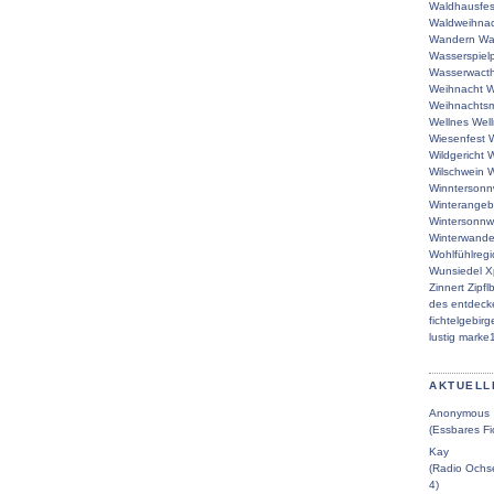
Waldhausfes
Waldweihna
Wandern
Wa
Wasserspielp
Wasserwacth
Weihnacht
W
Weihnachtsm
Wellnes
Wel
Wiesenfest
W
Wildgericht
W
Wilschwein
W
Winntersonn
Winterangeb
Wintersonn
Winterwande
Wohlfühlreg
Wunsiedel
X
Zinnert
Zipfl
des
entdeck
fichtelgebirg
lustig
marke
AKTUELL
Anonymous
(Essbares Fi
Kay
(Radio Ochse
4)