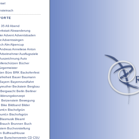
sel
steinach
WORTE
35
A9
Abend
rkstatt
Abwanderung
ler
Advent
Adventsbaden
t
Adventssingen
uch
Alm
Alpencup
Andreas
Anneliese
Anton
Arbeitnehmer
Ausflugsziele
Auszeichnung
Auto
llerschützen
Bücher
ürgermeister
ßen
Büro
BRK
Backofenfest
efreiheit
Bauer
Baumann
Bayern
Bayernrundfahrt
yreuther
Beckstein
Bergbau
Bergwacht
Berlin
Berliner
ilderungskonzept
g
Betzenstein
Bewegung
Bike
Bildband
Bilder
uml;n
Bischofgrün
uuml;n
Bischofsgrün
Blasmusik
Bleaml
Brauch
Brunnen
Buch
stem
Buchvorstellung
en
BullheadHouse
use
Burschenverein
CD
CSU