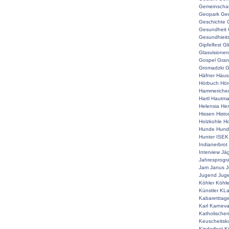
Gemeinschaf
Geopark
Ger
Geschichte
Gesundheit
Gesundhieit
Gipfelfest
Gl
Glasvisionen
Gospel
Gran
Gromadzki
G
Häfner
Häus
Hörbuch
Hör
Hammeriche
Hartl
Hautm
Helensia
He
Hissen
Histo
Holzkohle
Ho
Hunde
Hunde
Hunter
ISEK
Indianerbrot
Interview
Jä
Jahresprog
Jam
Janus
J
Jugend
Juge
Köhler
Köhle
Künstler
KLa
Kabaretttag
Karl
Karneva
Katholische
Keuscheitsk
Kinderfest
K