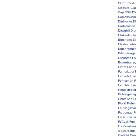
CUBE
Castr
Classica
Cla
Cup
DSV
D
Damenskispr
Derbleckn
D
Dorfkomödie
Downhill
Dre
EInkaufsführ
Ehrenamt
Ei
Elektromobili
Entenrenne
Erlebnisregi
Essbares
Es
Essen&amp;
Event
Föderm
Fahrerlager
Familotel
Fa
Fernsehen
F
Feuchtenber
Fichtelgebir
Fichtelgebir
Fichtelsee
F
Fleckl
Flohma
Frühlingsmar
Frauentag
F
Freilandmu
Fußball
Fun
Gästezahlen
GEwerbefüh
Gedicht
Gem