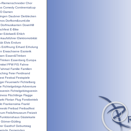
o-Riemenschneider
Chor
us
Comedy
Continentalcup
VD
Damen
ingen
Daubner
Derblecken
inos
Dorfkom&ouml;die
Dorfmusikanten
DownHill
schfest
E-Bike
er
Edelweiß
Ehlich
nkaufsführer
Elektromobiität
tät
Elvis
Enduro
n
Eröffnung
Erhard
Erholung
on
Erwachsene
Esoterik
sen
Essen&Trinken
Trinken
Essenberg
Europa
ittel
FFW
FIS
Fahne
Fahrrad
Familie
Familien
sching
Feier
Ferdinand
est
Festival
Festspiele
ger
Feuerwehr
Fichtelberg
ge
Fichtelgebirgs-Adventure
gsverein
Fichtelgebirsgverein
itness
Flüchtlinge
Flagge
rkt
Florian
Flug
Forstbetrieb
kt
Frankensima
Frankl
reeski
Freibad
Freibadfest
seum
Freiluftmuseum
Freizeit
Funktionshaus
Gästekarte
Görner-Gütling
rer
Gasthof
Geburtstag
einde
Gemeinden