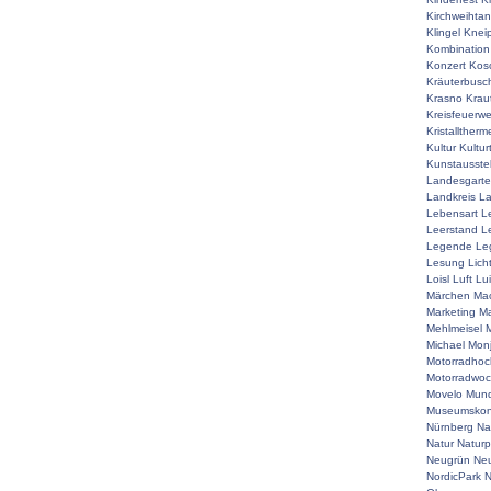
Kirchweihta
Klingel
Knei
Kombination
Konzert
Kos
Kräuterbusc
Krasno
Krau
Kreisfeuerw
Kristalltherm
Kultur
Kultur
Kunstausste
Landesgart
Landkreis
La
Lebensart
L
Leerstand
L
Legende
Le
Lesung
Lich
Loisl
Luft
Lu
Märchen
Mac
Marketing
Ma
Mehlmeisel
M
Michael
Mon
Motorradhoc
Motorradwo
Movelo
Mun
Museumskon
Nürnberg
Na
Natur
Naturp
Neugrün
Neu
NordicPark
N