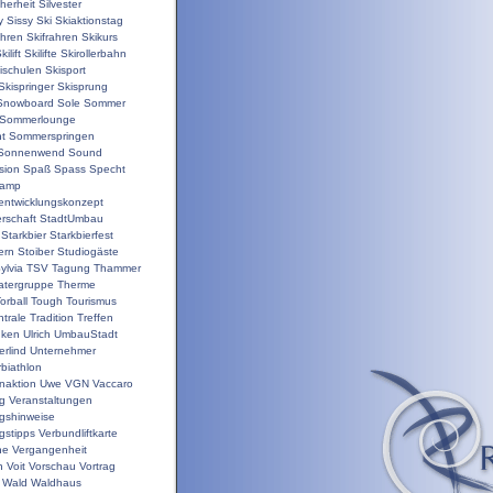
herheit
Silvester
y
Sissy
Ski
Skiaktionstag
ahren
Skifrahren
Skikurs
kilift
Skilifte
Skirollerbahn
ischulen
Skisport
Skispringer
Skisprung
Snowboard
Sole
Sommer
Sommerlounge
t
Sommerspringen
Sonnenwend
Sound
sion
Spaß
Spass
Specht
camp
nentwicklungskonzept
rschaft
StadtUmbau
Starkbier
Starkbierfest
ern
Stoiber
Studiogäste
ylvia
TSV
Tagung
Thammer
atergruppe
Therme
orball
Tough
Tourismus
trale
Tradition
Treffen
nken
Ulrich
UmbauStadt
erlind
Unternehmer
biathlon
enaktion
Uwe
VGN
Vaccaro
ng
Veranstaltungen
ngshinweise
gstipps
Verbundliftkarte
ne
Vergangenheit
n
Voit
Vorschau
Vortrag
Wald
Waldhaus