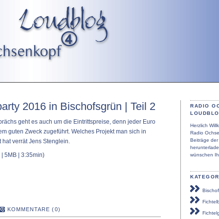
arty 2016 in Bischofsgrün | Teil 2
RADIO O
LOUDBL
prächs geht es auch um die Eintrittspreise, denn jeder Euro
Herzlich Wi
inem guten Zweck zugeführt. Welches Projekt man sich in
Radio Ochse
Beiträge de
hat verrät Jens Stenglein.
herunterlad
| 5MB | 3:35min)
wünschen Ih
KATEGOR
Bischof
Fichtel
KOMMENTARE (0)
Fichtel