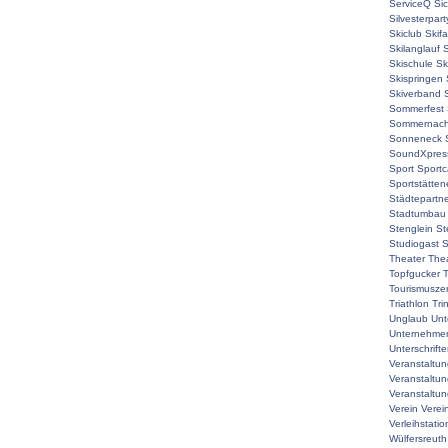
ServiceQ
Sic
Silvesterpart
Skiclub
Skif
Skilanglauf
S
Skischule
Sk
Skispringen
Skiverband
Sommerfest
Sommernach
Sonneneck
SoundXpres
Sport
Sport
Sportstätte
Städtepartne
Stadtumbau
Stenglein
St
Studiogast
S
Theater
The
Topfgucker
T
Tourismuszen
Triathlon
Tri
Unglaub
Unt
Unternehmer
Unterschrift
Veranstaltu
Veranstaltu
Veranstaltun
Verein
Verei
Verleihstatio
Wülfersreuth