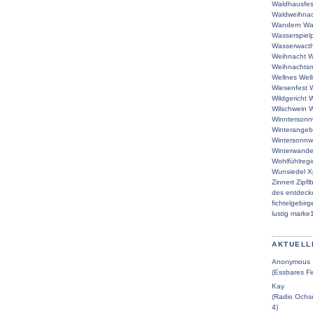
Waldhausfes
Waldweihna
Wandern
Wa
Wasserspielp
Wasserwacth
Weihnacht
W
Weihnachtsm
Wellnes
Wel
Wiesenfest
W
Wildgericht
W
Wilschwein
W
Winntersonn
Winterangeb
Wintersonn
Winterwande
Wohlfühlreg
Wunsiedel
X
Zinnert
Zipfl
des
entdeck
fichtelgebirg
lustig
marke
AKTUELL
Anonymous
(Essbares Fi
Kay
(Radio Ochse
4)