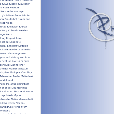
nz
Kirwa
Klassik
Klausenlift
pe
Koch
Kochen
Komponist
Konzept
chyk
Kr&auml;uter
Kräuter
hen
Kräuterhof
Kräutertag
tfest
Krebs
ehrtag
Krichweih
Kristall
e
Krug
Kulinarik
Kulmbach
tage
Kunst
llung
Kurpark
Löwe
enschau
Landhotel
ndrat
Langlauf
Laudien
ebkuchensoße
Ledermüller
eerstandsmanagement
genden
Leistungszentrum
terfest
Lift
Live
Lohengrin
isenburg
Männerchor
heiner
Mahler
Maibaum
rktplatz
Marktplatzfest
May
ehlmeisler
Meiler
Meilerferst
ja
Motorrad
hzeit
Motorradstammtisch
chenende
Mountainbike
der
Museen
Museo
Museum
zept
Musik
Mythen
chwuchs
Nationalmanschaft
ark
Netzwerk
Neubau
jahrsgruss
Nordbayern
ordische