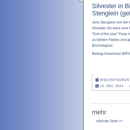
Silvester in 
Stenglein (g
Jens Stenglein von der B
Silvester. Als wäre eine
“End of the year” Party 
zu beiden Parties und gi
Bischofsgrün.
Beitrag-Download
(MP3 
BISCHOFSGRÜN
10. DEC 2014
mehr
nächste Seite >>