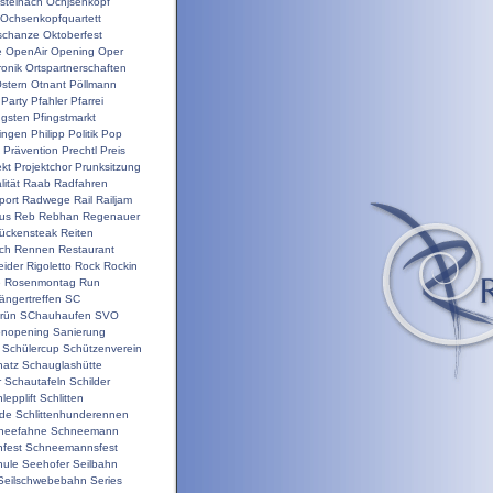
steinach
Ochjsenkopf
Ochsenkopfquartett
schanze
Oktoberfest
e
OpenAir
Opening
Oper
ronik
Ortspartnerschaften
stern
Otnant
Pöllmann
Party
Pfahler
Pfarrei
ngsten
Pfingstmarkt
ringen
Philipp
Politik
Pop
Prävention
Prechtl
Preis
ekt
Projektchor
Prunksitzung
ität
Raab
Radfahren
port
Radwege
Rail
Railjam
us
Reb
Rebhan
Regenauer
ückensteak
Reiten
ch
Rennen
Restaurant
ider
Rigoletto
Rock
Rockin
e
Rosenmontag
Run
ängertreffen
SC
rün
SChauhaufen
SVO
onopening
Sanierung
Schülercup
Schützenverein
hatz
Schauglashütte
r
Schautafeln
Schilder
lepplift
Schlitten
nde
Schlittenhunderennen
neefahne
Schneemann
fest
Schneemannsfest
hule
Seehofer
Seilbahn
Seilschwebebahn
Series