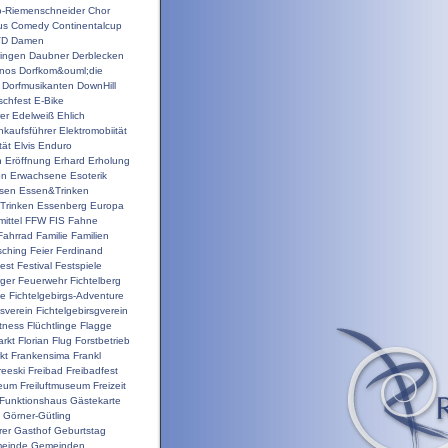
o-Riemenschneider
Chor
us
Comedy
Continentalcup
VD
Damen
ingen
Daubner
Derblecken
inos
Dorfkom&ouml;die
Dorfmusikanten
DownHill
schfest
E-Bike
er
Edelweiß
Ehlich
nkaufsführer
Elektromobiität
tät
Elvis
Enduro
n
Eröffnung
Erhard
Erholung
on
Erwachsene
Esoterik
sen
Essen&Trinken
Trinken
Essenberg
Europa
ittel
FFW
FIS
Fahne
Fahrrad
Familie
Familien
sching
Feier
Ferdinand
est
Festival
Festspiele
ger
Feuerwehr
Fichtelberg
ge
Fichtelgebirgs-Adventure
gsverein
Fichtelgebirsgverein
itness
Flüchtlinge
Flagge
rkt
Florian
Flug
Forstbetrieb
kt
Frankensima
Frankl
reeski
Freibad
Freibadfest
seum
Freiluftmuseum
Freizeit
Funktionshaus
Gästekarte
Görner-Gütling
rer
Gasthof
Geburtstag
einde
Gemeinden