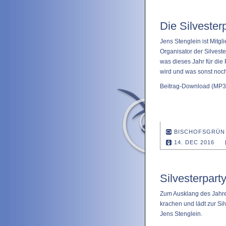
Die Silvesterp
Jens Stenglein ist Mitgl
Organisator der Silveste
was dieses Jahr für die 
wird und was sonst noch
Beitrag-Download
(MP3 
BISCHOFSGRÜN
14. DEC 2016
Silvesterparty
Zum Ausklang des Jahres
krachen und lädt zur Sil
Jens Stenglein.