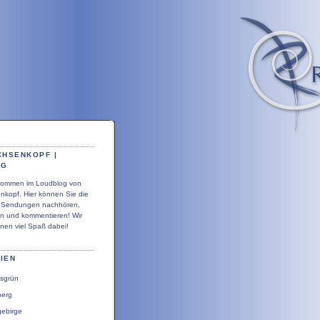
CHSENKOPF |
OG
llkommen im Loudblog von
nkopf. Hier können Sie die
r Sendungen nachhören,
en und kommentieren! Wir
nen viel Spaß dabei!
IEN
sgrün
berg
gebirge