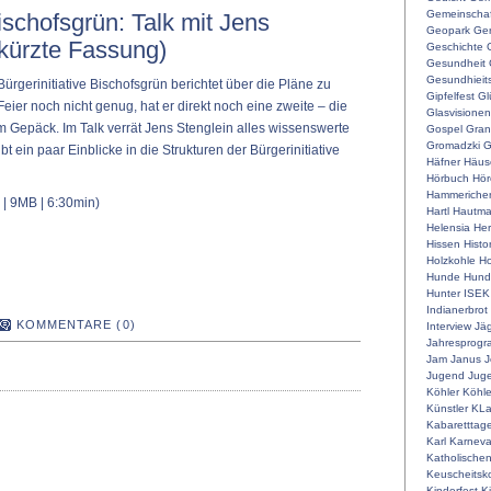
Gemeinschaf
Bischofsgrün: Talk mit Jens
Geopark
Ger
ekürzte Fassung)
Geschichte
Gesundheit
Gesundhieit
ürgerinitiative Bischofsgrün berichtet über die Pläne zu
Gipfelfest
Gl
 Feier noch nicht genug, hat er direkt noch eine zweite – die
Glasvisionen
im Gepäck. Im Talk verrät Jens Stenglein alles wissenswerte
Gospel
Gran
Gromadzki
G
bt ein paar Einblicke in die Strukturen der Bürgerinitiative
Häfner
Häus
Hörbuch
Hör
Hammeriche
| 9MB | 6:30min)
Hartl
Hautm
Helensia
He
Hissen
Histo
Holzkohle
Ho
Hunde
Hunde
Hunter
ISEK
Indianerbrot
KOMMENTARE (0)
Interview
Jä
Jahresprog
Jam
Janus
J
Jugend
Juge
Köhler
Köhle
Künstler
KLa
Kabaretttag
Karl
Karneva
Katholische
Keuscheitsk
Kinderfest
K