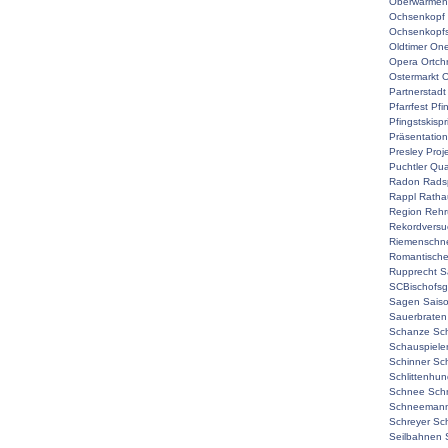
Oberwarmen
Ochsenkopf
Ochsenkopf
Oldtimer
On
Opera
Ortch
Ostermarkt
O
Partnerstadt
Pfarrfest
Pfi
Pfingstskisp
Präsentation
Presley
Proj
Puchtler
Qual
Radon
Rads
Rappl
Ratha
Region
Rehr
Rekordversu
Riemenschne
Romantisch
Rupprecht
S
SCBischofsg
Sagen
Sais
Sauerbraten
Schanze
Sc
Schauspiele
Schinner
Sch
Schlittenhu
Schnee
Sch
Schneemann
Schreyer
Sc
Seilbahnen