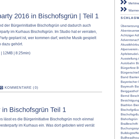
Mehlmei
Warmen
arty 2016 in Bischofsgrün | Teil 1
SCHLAG
ied der Bürgerinitiative Bischofsgrün und dadurch auch
Übersetzung
Abenteuerwe
rparty im Kurhaus Bischofsgrün. Im Studio hat er verraten,
Achtziger
Ad
Party geplant ist, wer kommen darf, welche Musik gespielt
Adventsnach
 dazu gehört.
Akustikhörb
Alpenverein
| 12MB | 8:25min)
Apfelstrudel
Ausstellung
Autobahn
Bö
Bürgerfest
B
Bürgerschie
Band
Barrier
Bayerischer
Bayreuth
Ba
KOMMENTARE (0)
Berggasthof
Bernd
Besch
Besichtigun
Biathlon
Bier
 in Bischofsgrün Teil 1
Bischofgr&u
Bischofsgr&
 lässt es die Bürgerinitiative Bischofsgrün noch einmal
Bishofsgrün
Brailleschrift
vesterparty im Kurhaus ein. Was dort geboten wird verrät
Buchungssy
Bulldogtreff
Bullheadho