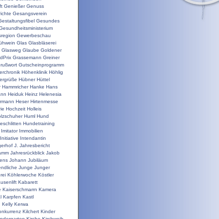
t
Genießer
Genuss
ichte
Gesangsverein
Gestaltungsfibel
Gesundes
Gesundheitsministerium
sregion
Gewerbeschau
ühwein
Glas
Glasbläserei
Glasweg
Glaube
Goldener
dPrix
Grassemann
Greiner
rußwort
Gutscheinprogramm
erchronik
Höhenklinik
Höhlig
ergrüße
Hübner
Hüttel
r
Hammricher
Hanke
Hans
ann
Heiduk
Heinz
Helenesia
rrmann
Heser
Hirtenmesse
rie
Hochzeit
Holleis
lzschuher
Huml
Hund
schlitten
Hundetraining
Imitator
Immobilien
Initiative
Intendantin
gerhof
J.
Jahresbericht
ramm
Jahresrückblick
Jakob
ens
Johann
Jubiläum
ndliche
Junge
Junger
rei
Köhlerwoche
Köstler
usenlift
Kabarett
e
Kaiserschmarrn
Kamera
l
Karpfen
Kastl
n
Kelly
Kerwa
onkurrenz
Kilchert
Kinder
indergarten
Kirche
Kirchweih