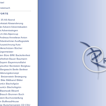
sel
steinach
WORTE
35
A9
Abend
rkstatt
Abwanderung
ler
Advent
Adventsbaden
t
Adventssingen
uch
Alm
Alpencup
Andreas
Anneliese
Anton
Arbeitnehmer
Ausflugsziele
Auszeichnung
Auto
llerschützen
Bücher
ürgermeister
ßen
Büro
BRK
Backofenfest
efreiheit
Bauer
Baumann
Bayern
Bayernrundfahrt
yreuther
Beckstein
Bergbau
Bergwacht
Berlin
Berliner
ilderungskonzept
g
Betzenstein
Bewegung
Bike
Bildband
Bilder
uml;n
Bischofgrün
uuml;n
Bischofsgrün
Blasmusik
Bleaml
Brauch
Brunnen
Buch
stem
Buchvorstellung
en
BullheadHouse
use
Burschenverein
CD
CSU