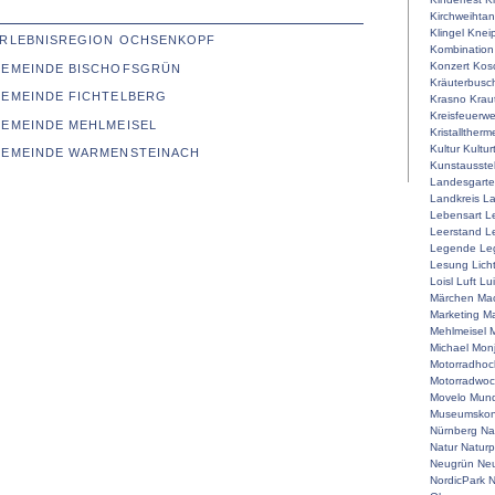
Kirchweihta
Klingel
Knei
 ERLEBNISREGION OCHSENKOPF
Kombination
Konzert
Kos
 GEMEINDE BISCHOFSGRÜN
Kräuterbusc
GEMEINDE FICHTELBERG
Krasno
Krau
Kreisfeuerw
GEMEINDE MEHLMEISEL
Kristalltherm
Kultur
Kultur
 GEMEINDE WARMENSTEINACH
Kunstausste
Landesgart
Landkreis
La
Lebensart
L
Leerstand
L
Legende
Le
Lesung
Lich
Loisl
Luft
Lu
Märchen
Mac
Marketing
Ma
Mehlmeisel
M
Michael
Mon
Motorradhoc
Motorradwo
Movelo
Mun
Museumskon
Nürnberg
Na
Natur
Naturp
Neugrün
Neu
NordicPark
N