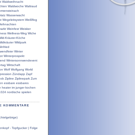
t
Waldweihnacht
chten
Waldwoche
Waltraud
rmensteinach
latz
Wasserwacht
t
Wegeleitsystem
Weißflog
eihnachten
arkt
Weinfest
Weisker
lness
Wellness-Weg
Wiche
ild-Kräuter-Köche
ildkräuter
Wildpark
infried
wendfeier
Winter
ot
Winterprospekt
wend
Wintersonnwendevent
rtag
Wirtschaft
ion
Wolf
Wolfgang
World
pression
Zündapp
Zapf
bob
Zipline
Ziplinepark
Zum
en
essbare
essbares
e
heater
im
junger
kochen
1024
nordische
spielen
E KOMMENTARE
chtelgebirge)
nkopf - Topfgucker | Folge