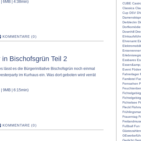
| 6MB | 4:38min)
CUBE
Castr
Classica
Cla
Cup
DSV
D
Damenskispr
Derbleckn
D
Dorfkomödie
Downhill
Dre
EInkaufsführ
KOMMENTARE (0)
Ehrenamt
Ei
Elektromobili
Entenrenne
Erlebnisregi
 in Bischofsgrün Teil 2
Essbares
Es
Essen&amp;
 lässt es die Bürgerinitiative Bischofsgrün noch einmal
Event
Föderm
Fahrerlager
vesterparty im Kurhaus ein. Was dort geboten wird verrät
Familotel
Fa
Fernsehen
F
Feuchtenber
| 9MB | 6:15min)
Fichtelgebir
Fichtelgebir
Fichtelsee
F
Fleckl
Flohma
Frühlingsmar
Frauentag
F
Freilandmu
KOMMENTARE (0)
Fußball
Fun
Gästezahlen
GEwerbefüh
Gedicht
Gem