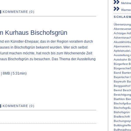
Mehlmei
Warmen
KOMMENTARE (0)
SCHLAG
Übersetzung
Abenteuerwe
im Kurhaus Bischofsgrün
Achtziger
Ad
Adventsnach
nd ein Künstler-Ehepaar, das in der Region vorallem durch
Akustikhörb
Alpenverein
auses in Bischofsgrün bekannt wurden. Wer sich selbst
Apfelstrudel
r Kunst machen möchte, hat noch bis zum Wochenende Zeit
Ausstellung
rhaus Bischofsgrün zu besuchen. Das Thema der Ausstellung
Autobahn
Bö
Bürgerfest
B
Bürgerschie
Band
Barrier
| 8MB | 5:31min)
Bayerischer
Bayreuth
Ba
Berggasthof
Bernd
Besch
Besichtigun
Biathlon
Bier
Bischofgr&u
KOMMENTARE (0)
Bischofsgr&
Bishofsgrün
Brailleschrift
Buchungssy
Bulldogtreff
Bullheadho