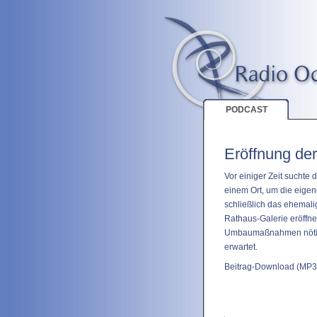
PODCAST
Eröffnung de
Vor einiger Zeit suchte
einem Ort, um die eige
schließlich das ehemali
Rathaus-Galerie eröffnet
Umbaumaßnahmen nötig 
erwartet.
Beitrag-Download
(MP3 