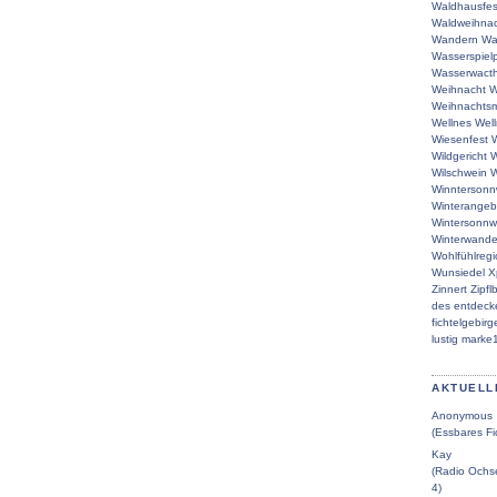
Waldhausfes
Waldweihna
Wandern
Wa
Wasserspielp
Wasserwacth
Weihnacht
W
Weihnachtsm
Wellnes
Wel
Wiesenfest
W
Wildgericht
W
Wilschwein
W
Winntersonn
Winterangeb
Wintersonn
Winterwande
Wohlfühlreg
Wunsiedel
X
Zinnert
Zipfl
des
entdeck
fichtelgebirg
lustig
marke
AKTUELL
Anonymous
(Essbares Fi
Kay
(Radio Ochse
4)