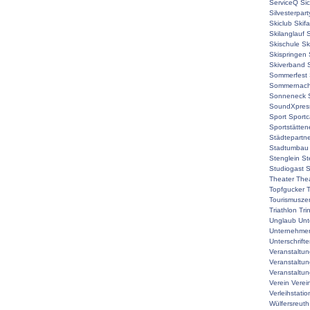
ServiceQ
Sic
Silvesterpart
Skiclub
Skif
Skilanglauf
S
Skischule
Sk
Skispringen
Skiverband
Sommerfest
Sommernach
Sonneneck
SoundXpres
Sport
Sport
Sportstätte
Städtepartne
Stadtumbau
Stenglein
St
Studiogast
S
Theater
The
Topfgucker
T
Tourismuszen
Triathlon
Tri
Unglaub
Unt
Unternehmer
Unterschrift
Veranstaltu
Veranstaltu
Veranstaltun
Verein
Verei
Verleihstatio
Wülfersreuth