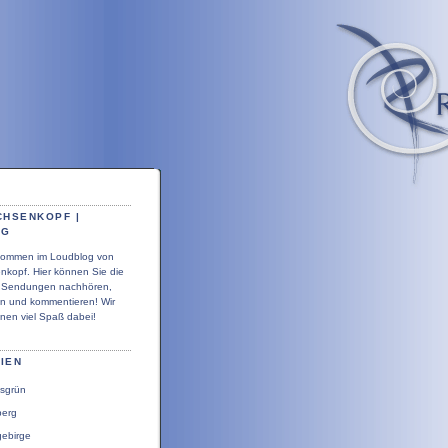
CHSENKOPF |
OG
llkommen im Loudblog von
nkopf. Hier können Sie die
r Sendungen nachhören,
en und kommentieren! Wir
nen viel Spaß dabei!
IEN
sgrün
berg
gebirge