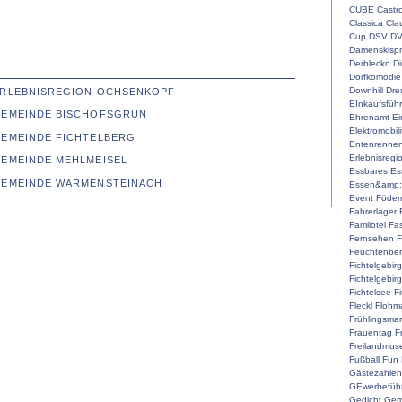
CUBE
Castr
Classica
Cla
Cup
DSV
D
Damenskispr
Derbleckn
D
Dorfkomödie
Downhill
Dre
 ERLEBNISREGION OCHSENKOPF
EInkaufsführ
 GEMEINDE BISCHOFSGRÜN
Ehrenamt
Ei
Elektromobili
GEMEINDE FICHTELBERG
Entenrenne
Erlebnisregi
GEMEINDE MEHLMEISEL
Essbares
Es
 GEMEINDE WARMENSTEINACH
Essen&amp;
Event
Föderm
Fahrerlager
Familotel
Fa
Fernsehen
F
Feuchtenber
Fichtelgebir
Fichtelgebir
Fichtelsee
F
Fleckl
Flohma
Frühlingsmar
Frauentag
F
Freilandmu
Fußball
Fun
Gästezahlen
GEwerbefüh
Gedicht
Gem