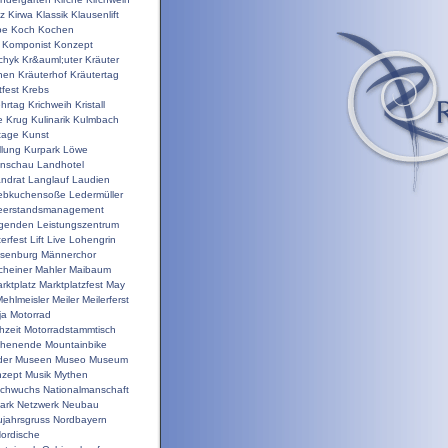
nz
Kirwa
Klassik
Klausenlift
pe
Koch
Kochen
Komponist
Konzept
chyk
Kr&auml;uter
Kräuter
hen
Kräuterhof
Kräutertag
tfest
Krebs
ehrtag
Krichweih
Kristall
e
Krug
Kulinarik
Kulmbach
tage
Kunst
llung
Kurpark
Löwe
enschau
Landhotel
ndrat
Langlauf
Laudien
ebkuchensoße
Ledermüller
eerstandsmanagement
genden
Leistungszentrum
terfest
Lift
Live
Lohengrin
isenburg
Männerchor
heiner
Mahler
Maibaum
rktplatz
Marktplatzfest
May
ehlmeisler
Meiler
Meilerferst
ja
Motorrad
hzeit
Motorradstammtisch
chenende
Mountainbike
der
Museen
Museo
Museum
zept
Musik
Mythen
chwuchs
Nationalmanschaft
ark
Netzwerk
Neubau
jahrsgruss
Nordbayern
ordische