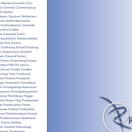
o-Riemenschneider
Chor
us
Comedy
Continentalcup
VD
Damen
ingen
Daubner
Derblecken
inos
Dorfkom&ouml;die
Dorfmusikanten
DownHill
schfest
E-Bike
er
Edelweiß
Ehlich
nkaufsführer
Elektromobiität
tät
Elvis
Enduro
n
Eröffnung
Erhard
Erholung
on
Erwachsene
Esoterik
sen
Essen&Trinken
Trinken
Essenberg
Europa
ittel
FFW
FIS
Fahne
Fahrrad
Familie
Familien
sching
Feier
Ferdinand
est
Festival
Festspiele
ger
Feuerwehr
Fichtelberg
ge
Fichtelgebirgs-Adventure
gsverein
Fichtelgebirsgverein
itness
Flüchtlinge
Flagge
rkt
Florian
Flug
Forstbetrieb
kt
Frankensima
Frankl
reeski
Freibad
Freibadfest
seum
Freiluftmuseum
Freizeit
Funktionshaus
Gästekarte
Görner-Gütling
rer
Gasthof
Geburtstag
einde
Gemeinden