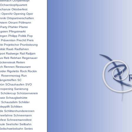
steinach
Ochjsenkopf
Ochsenkopfquartett
schanze
Oktoberfest
e
OpenAir
Opening
Oper
ronik
Ortspartnerschaften
stern
Otnant
Pöllmann
Party
Pfahler
Pfarrei
ngsten
Pfingstmarkt
ringen
Philipp
Politik
Pop
Prävention
Prechtl
Preis
ekt
Projektchor
Prunksitzung
ität
Raab
Radfahren
port
Radwege
Rail
Railjam
us
Reb
Rebhan
Regenauer
ückensteak
Reiten
ch
Rennen
Restaurant
ider
Rigoletto
Rock
Rockin
e
Rosenmontag
Run
ängertreffen
SC
rün
SChauhaufen
SVO
onopening
Sanierung
Schülercup
Schützenverein
hatz
Schauglashütte
r
Schautafeln
Schilder
lepplift
Schlitten
nde
Schlittenhunderennen
neefahne
Schneemann
fest
Schneemannsfest
hule
Seehofer
Seilbahn
Seilschwebebahn
Series