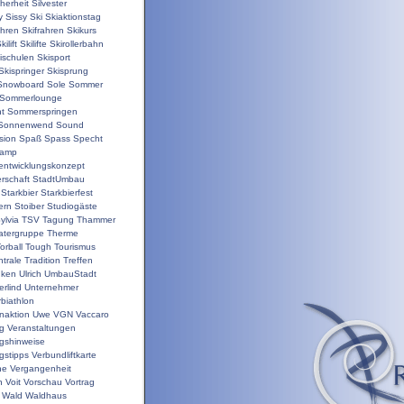
herheit
Silvester
y
Sissy
Ski
Skiaktionstag
ahren
Skifrahren
Skikurs
kilift
Skilifte
Skirollerbahn
ischulen
Skisport
Skispringer
Skisprung
Snowboard
Sole
Sommer
Sommerlounge
t
Sommerspringen
Sonnenwend
Sound
sion
Spaß
Spass
Specht
camp
nentwicklungskonzept
rschaft
StadtUmbau
Starkbier
Starkbierfest
ern
Stoiber
Studiogäste
ylvia
TSV
Tagung
Thammer
atergruppe
Therme
orball
Tough
Tourismus
trale
Tradition
Treffen
nken
Ulrich
UmbauStadt
erlind
Unternehmer
biathlon
enaktion
Uwe
VGN
Vaccaro
ng
Veranstaltungen
ngshinweise
gstipps
Verbundliftkarte
ne
Vergangenheit
n
Voit
Vorschau
Vortrag
Wald
Waldhaus