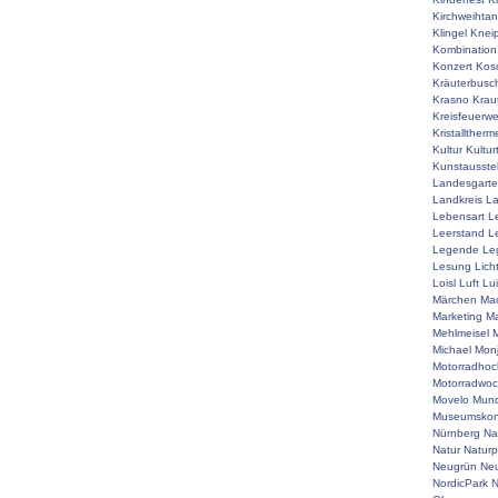
Kirchweihta
Klingel
Knei
Kombination
Konzert
Kos
Kräuterbusc
Krasno
Krau
Kreisfeuerw
Kristalltherm
Kultur
Kultur
Kunstausste
Landesgart
Landkreis
La
Lebensart
L
Leerstand
L
Legende
Le
Lesung
Lich
Loisl
Luft
Lu
Märchen
Mac
Marketing
Ma
Mehlmeisel
M
Michael
Mon
Motorradhoc
Motorradwo
Movelo
Mun
Museumskon
Nürnberg
Na
Natur
Naturp
Neugrün
Neu
NordicPark
N