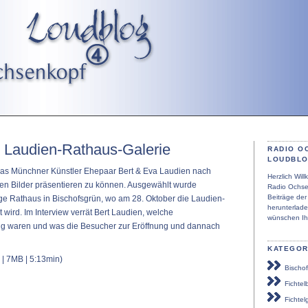
r Laudien-Rathaus-Galerie
RADIO O
LOUDBL
 das Münchner Künstler Ehepaar Bert & Eva Laudien nach
Herzlich Wi
nen Bilder präsentieren zu können. Ausgewählt wurde
Radio Ochse
Beiträge de
ge Rathaus in Bischofsgrün, wo am 28. Oktober die Laudien-
herunterlad
 wird. Im Interview verrät Bert Laudien, welche
wünschen Ih
waren und was die Besucher zur Eröffnung und dannach
KATEGOR
| 7MB | 5:13min)
Bischof
Fichtel
Fichtel