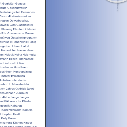
t
Genießer
Genuss
ichte
Gesangsverein
Gestaltungsfibel
Gesundes
Gesundheitsministerium
sregion
Gewerbeschau
ühwein
Glas
Glasbläserei
Glasweg
Glaube
Goldener
dPrix
Grassemann
Greiner
rußwort
Gutscheinprogramm
erchronik
Höhenklinik
Höhlig
ergrüße
Hübner
Hüttel
r
Hammricher
Hanke
Hans
ann
Heiduk
Heinz
Helenesia
rrmann
Heser
Hirtenmesse
rie
Hochzeit
Holleis
lzschuher
Huml
Hund
schlitten
Hundetraining
Imitator
Immobilien
Initiative
Intendantin
gerhof
J.
Jahresbericht
ramm
Jahresrückblick
Jakob
ens
Johann
Jubiläum
ndliche
Junge
Junger
rei
Köhlerwoche
Köstler
usenlift
Kabarett
e
Kaiserschmarrn
Kamera
l
Karpfen
Kastl
n
Kelly
Kerwa
onkurrenz
Kilchert
Kinder
indergarten
Kirche
Kirchweih