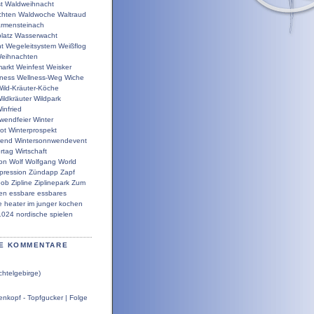
t
Waldweihnacht
chten
Waldwoche
Waltraud
rmensteinach
latz
Wasserwacht
t
Wegeleitsystem
Weißflog
eihnachten
arkt
Weinfest
Weisker
lness
Wellness-Weg
Wiche
ild-Kräuter-Köche
ildkräuter
Wildpark
infried
wendfeier
Winter
ot
Winterprospekt
wend
Wintersonnwendevent
rtag
Wirtschaft
ion
Wolf
Wolfgang
World
pression
Zündapp
Zapf
bob
Zipline
Ziplinepark
Zum
en
essbare
essbares
e
heater
im
junger
kochen
1024
nordische
spielen
E KOMMENTARE
chtelgebirge)
nkopf - Topfgucker | Folge