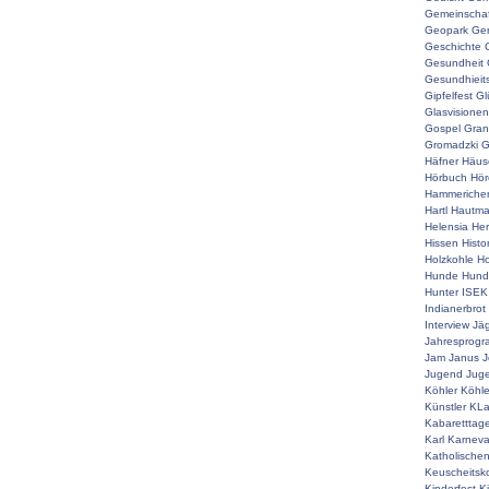
Gemeinschaf
Geopark
Ger
Geschichte
Gesundheit
Gesundhieit
Gipfelfest
Gl
Glasvisionen
Gospel
Gran
Gromadzki
G
Häfner
Häus
Hörbuch
Hör
Hammeriche
Hartl
Hautm
Helensia
He
Hissen
Histo
Holzkohle
Ho
Hunde
Hunde
Hunter
ISEK
Indianerbrot
Interview
Jä
Jahresprog
Jam
Janus
J
Jugend
Juge
Köhler
Köhle
Künstler
KLa
Kabaretttag
Karl
Karneva
Katholische
Keuscheitsk
Kinderfest
K