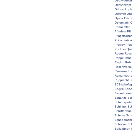
Oberwarmen
Ochsenkopf
Ochsenkopf
Oldtimer
On
Opera
Ortch
Ostermarkt
O
Partnerstadt
Pfarrfest
Pfi
Pfingstskisp
Präsentation
Presley
Proj
Puchtler
Qual
Radon
Rads
Rappl
Ratha
Region
Rehr
Rekordversu
Riemenschne
Romantisch
Rupprecht
S
SCBischofsg
Sagen
Sais
Sauerbraten
Schanze
Sc
Schauspiele
Schinner
Sch
Schlittenhu
Schnee
Sch
Schneemann
Schreyer
Sc
Seilbahnen