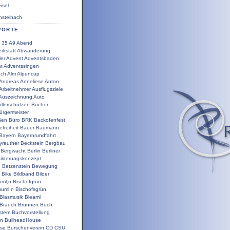
sel
steinach
WORTE
35
A9
Abend
rkstatt
Abwanderung
ler
Advent
Adventsbaden
t
Adventssingen
uch
Alm
Alpencup
Andreas
Anneliese
Anton
Arbeitnehmer
Ausflugsziele
Auszeichnung
Auto
llerschützen
Bücher
ürgermeister
ßen
Büro
BRK
Backofenfest
efreiheit
Bauer
Baumann
Bayern
Bayernrundfahrt
yreuther
Beckstein
Bergbau
Bergwacht
Berlin
Berliner
ilderungskonzept
g
Betzenstein
Bewegung
Bike
Bildband
Bilder
uml;n
Bischofgrün
uuml;n
Bischofsgrün
Blasmusik
Bleaml
Brauch
Brunnen
Buch
stem
Buchvorstellung
en
BullheadHouse
use
Burschenverein
CD
CSU