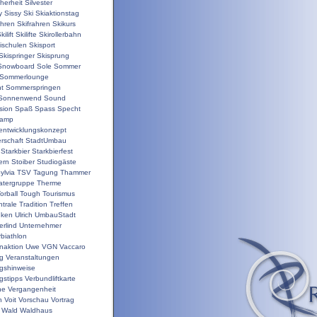
herheit
Silvester
y
Sissy
Ski
Skiaktionstag
ahren
Skifrahren
Skikurs
kilift
Skilifte
Skirollerbahn
ischulen
Skisport
Skispringer
Skisprung
Snowboard
Sole
Sommer
Sommerlounge
t
Sommerspringen
Sonnenwend
Sound
sion
Spaß
Spass
Specht
camp
nentwicklungskonzept
rschaft
StadtUmbau
Starkbier
Starkbierfest
ern
Stoiber
Studiogäste
ylvia
TSV
Tagung
Thammer
atergruppe
Therme
orball
Tough
Tourismus
trale
Tradition
Treffen
nken
Ulrich
UmbauStadt
erlind
Unternehmer
biathlon
enaktion
Uwe
VGN
Vaccaro
ng
Veranstaltungen
ngshinweise
gstipps
Verbundliftkarte
ne
Vergangenheit
n
Voit
Vorschau
Vortrag
Wald
Waldhaus