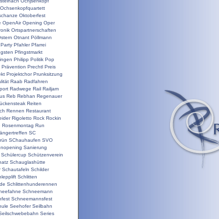
steinach
Ochjsenkopf
Ochsenkopfquartett
schanze
Oktoberfest
e
OpenAir
Opening
Oper
ronik
Ortspartnerschaften
stern
Otnant
Pöllmann
Party
Pfahler
Pfarrei
ngsten
Pfingstmarkt
ringen
Philipp
Politik
Pop
Prävention
Prechtl
Preis
ekt
Projektchor
Prunksitzung
ität
Raab
Radfahren
port
Radwege
Rail
Railjam
us
Reb
Rebhan
Regenauer
ückensteak
Reiten
ch
Rennen
Restaurant
ider
Rigoletto
Rock
Rockin
e
Rosenmontag
Run
ängertreffen
SC
rün
SChauhaufen
SVO
onopening
Sanierung
Schülercup
Schützenverein
hatz
Schauglashütte
r
Schautafeln
Schilder
lepplift
Schlitten
nde
Schlittenhunderennen
neefahne
Schneemann
fest
Schneemannsfest
hule
Seehofer
Seilbahn
Seilschwebebahn
Series