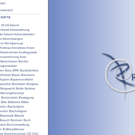
sel
steinach
WORTE
35
A9
Abend
rkstatt
Abwanderung
ler
Advent
Adventsbaden
t
Adventssingen
uch
Alm
Alpencup
Andreas
Anneliese
Anton
Arbeitnehmer
Ausflugsziele
Auszeichnung
Auto
llerschützen
Bücher
ürgermeister
ßen
Büro
BRK
Backofenfest
efreiheit
Bauer
Baumann
Bayern
Bayernrundfahrt
yreuther
Beckstein
Bergbau
Bergwacht
Berlin
Berliner
ilderungskonzept
g
Betzenstein
Bewegung
Bike
Bildband
Bilder
uml;n
Bischofgrün
uuml;n
Bischofsgrün
Blasmusik
Bleaml
Brauch
Brunnen
Buch
stem
Buchvorstellung
en
BullheadHouse
use
Burschenverein
CD
CSU