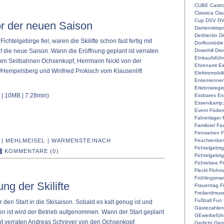
CUBE
Castr
Classica
Cla
Cup
DSV
D
vor der neuen Saison
Damenskispr
Derbleckn
D
ichtelgebirge fiel, waren die Skilifte schon fast fertig mit
Dorfkomödie
Downhill
Dre
f die neue Saison. Wann die Eröffnung geplant ist verraten
EInkaufsführ
en Seilbahnen Ochsenkopf, Herrmann Nickl von der
Ehrenamt
Ei
/Hempelsberg und Winfried Prokisch vom Klausenlift
Elektromobili
Entenrenne
Erlebnisregi
| 10MB | 7:28min)
Essbares
Es
Essen&amp;
Event
Föderm
Fahrerlager
Familotel
Fa
Fernsehen
F
Feuchtenber
|
MEHLMEISEL
|
WARMENSTEINACH
Fichtelgebir
KOMMENTARE (0)
Fichtelgebir
Fichtelsee
F
Fleckl
Flohma
Frühlingsmar
ng der Skilifte
Frauentag
F
Freilandmu
Fußball
Fun
für den Start in die Skisaison. Sobald es kalt genug ist und
Gästezahlen
 ist wird der Betrieb aufgenommen. Wann der Start geplant
GEwerbefüh
ibt verraten Andreas Schreyer von den Ochsenkopf
Gedicht
Gem