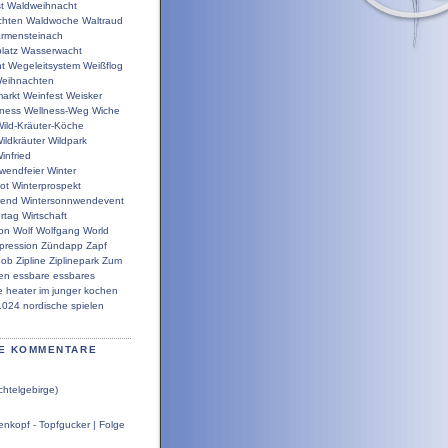
t
Waldweihnacht
chten
Waldwoche
Waltraud
rmensteinach
latz
Wasserwacht
t
Wegeleitsystem
Weißflog
eihnachten
arkt
Weinfest
Weisker
lness
Wellness-Weg
Wiche
ild-Kräuter-Köche
ildkräuter
Wildpark
infried
wendfeier
Winter
ot
Winterprospekt
wend
Wintersonnwendevent
rtag
Wirtschaft
ion
Wolf
Wolfgang
World
pression
Zündapp
Zapf
bob
Zipline
Ziplinepark
Zum
en
essbare
essbares
e
heater
im
junger
kochen
1024
nordische
spielen
E KOMMENTARE
chtelgebirge)
nkopf - Topfgucker | Folge