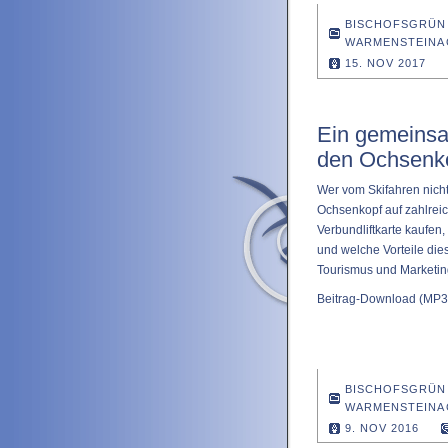
BISCHOFSGRÜN
WARMENSTEINA
15. NOV 2017
Ein gemeinsam
den Ochsenk
Wer vom Skifahren nic
Ochsenkopf auf zahlreic
Verbundliftkarte kaufen, 
und welche Vorteile dies
Tourismus und Marketi
Beitrag-Download
(MP3 
BISCHOFSGRÜN
WARMENSTEINA
9. NOV 2016