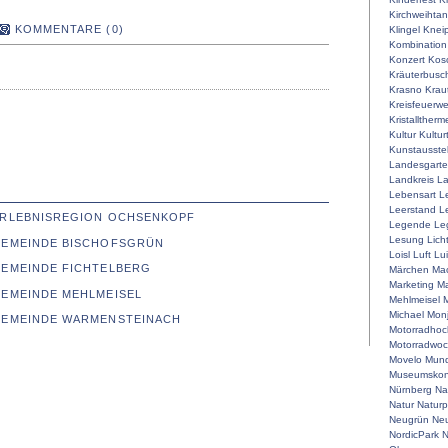
Kirchweihta
KOMMENTARE (0)
Klingel
Knei
Kombination
Konzert
Kos
Kräuterbusc
Krasno
Krau
Kreisfeuerw
Kristalltherm
Kultur
Kultur
Kunstausste
Landesgart
Landkreis
La
Lebensart
L
Leerstand
L
 ERLEBNISREGION OCHSENKOPF
Legende
Le
Lesung
Lich
 GEMEINDE BISCHOFSGRÜN
Loisl
Luft
Lu
GEMEINDE FICHTELBERG
Märchen
Mac
Marketing
Ma
GEMEINDE MEHLMEISEL
Mehlmeisel
M
Michael
Mon
 GEMEINDE WARMENSTEINACH
Motorradhoc
Motorradwo
Movelo
Mun
Museumskon
Nürnberg
Na
Natur
Naturp
Neugrün
Neu
NordicPark
N