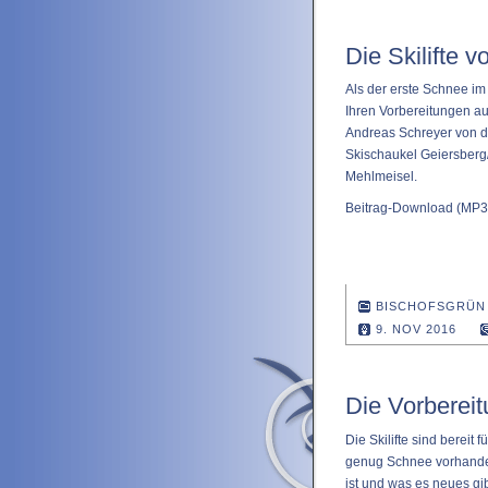
Die Skilifte 
Als der erste Schnee im F
Ihren Vorbereitungen au
Andreas Schreyer von d
Skischaukel Geiersberg
Mehlmeisel.
Beitrag-Download
(MP3 
BISCHOFSGRÜN
9. NOV 2016
Die Vorbereitu
Die Skilifte sind bereit 
genug Schnee vorhanden
ist und was es neues g