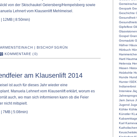
Gemeinschaf
ickl von der Skischaukel Geiersberg/Hempelsberg sowie
Geopark
Ger
anuela Lehnert vom Klausenlift Mehlmeisel.
Geschichte
Gesundheit
| 12MB | 8:50min)
Gesundhieit
Gipfelfest
Gl
Glasvisionen
Gospel
Gran
Gromadzki
G
Häfner
Häus
ARMENSTEINACH
|
BISCHOFSGRÜN
Hörbuch
Hör
KOMMENTARE (0)
Hammeriche
Hartl
Hautm
Helensia
He
Hissen
Histo
Holzkohle
Ho
ndfeier am Klausenlift 2014
Hunde
Hunde
Hunter
ISEK
isel ist auch für dieses Jahr wieder eine
Indianerbrot
lant. Manuela Lehnert vom Klausenlift erklärt, worum es
Interview
Jä
Jahresprog
verrät auch, wo man sich informieren kann ob die Feier
Jam
Janus
J
er nicht mitspielt.
Jugend
Juge
Köhler
Köhle
| 7MB | 5:08min)
Künstler
KLa
Kabaretttag
Karl
Karneva
Katholische
Keuscheitsk
Kinderfest
K