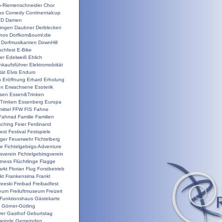
o-Riemenschneider
Chor
us
Comedy
Continentalcup
VD
Damen
ingen
Daubner
Derblecken
inos
Dorfkom&ouml;die
Dorfmusikanten
DownHill
schfest
E-Bike
er
Edelweiß
Ehlich
nkaufsführer
Elektromobiität
tät
Elvis
Enduro
n
Eröffnung
Erhard
Erholung
on
Erwachsene
Esoterik
sen
Essen&Trinken
Trinken
Essenberg
Europa
ittel
FFW
FIS
Fahne
Fahrrad
Familie
Familien
sching
Feier
Ferdinand
est
Festival
Festspiele
ger
Feuerwehr
Fichtelberg
ge
Fichtelgebirgs-Adventure
gsverein
Fichtelgebirsgverein
itness
Flüchtlinge
Flagge
rkt
Florian
Flug
Forstbetrieb
kt
Frankensima
Frankl
reeski
Freibad
Freibadfest
seum
Freiluftmuseum
Freizeit
Funktionshaus
Gästekarte
Görner-Gütling
rer
Gasthof
Geburtstag
einde
Gemeinden