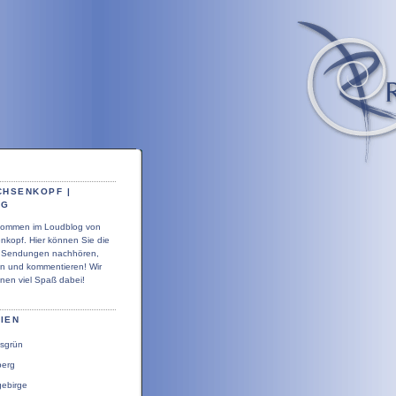
CHSENKOPF |
OG
llkommen im Loudblog von
nkopf. Hier können Sie die
r Sendungen nachhören,
en und kommentieren! Wir
nen viel Spaß dabei!
IEN
sgrün
berg
gebirge