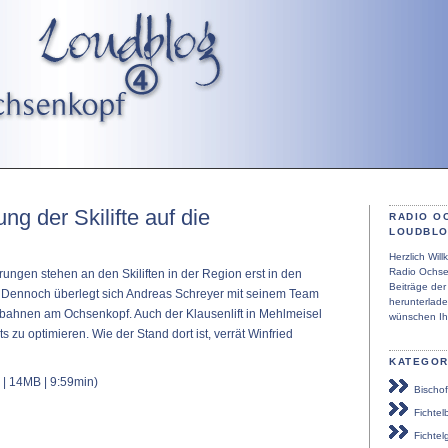
ng der Skilifte auf die
RADIO O
LOUDBL
Herzlich Wi
Radio Ochse
rungen stehen an den Skiliften in der Region erst in den
Beiträge de
Dennoch überlegt sich Andreas Schreyer mit seinem Team
herunterlad
lbahnen am Ochsenkopf. Auch der Klausenlift in Mehlmeisel
wünschen Ih
s zu optimieren. Wie der Stand dort ist, verrät Winfried
KATEGOR
| 14MB | 9:59min)
Bischof
Fichtel
Fichtel