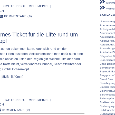
Mehlmei
|
FICHTELBERG
|
MEHLMEISEL
|
Warmen
CH
SCHLAG
KOMMENTARE (0)
Übersetzung
Abenteuerwe
Achtziger
Ad
es Ticket für die Lifte rund um
Adventsnach
Akustikhörb
opf
Alpenverein
Apfelstrudel
Ausstellung
ht genug bekommen kann, kann sich rund um den
Autobahn
Bö
hen Liften austoben. Seit kurzem kann man dafür auch eine
Bürgerfest
B
die an vielen Liften der Region gilt. Welche Lifte dies sind
Bürgerschie
Band
Barrier
e Karte bietet, verrät Andreas Munder, Geschäftsführer der
Bayerischer
ng GmbH Ochsenkopf.
Bayreuth
Ba
Berggasthof
| 8MB | 5:40min)
Bernd
Besch
Besichtigun
Biathlon
Bier
Bischofgr&u
Bischofsgr&
Bishofsgrün
|
FICHTELBERG
|
MEHLMEISEL
|
Brailleschrift
CH
Buchungssy
KOMMENTARE (0)
Bulldogtreff
Bullheadho