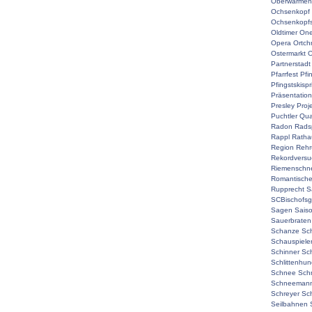
Oberwarmen
Ochsenkopf
Ochsenkopf
Oldtimer
On
Opera
Ortch
Ostermarkt
O
Partnerstadt
Pfarrfest
Pfi
Pfingstskisp
Präsentation
Presley
Proj
Puchtler
Qual
Radon
Rads
Rappl
Ratha
Region
Rehr
Rekordversu
Riemenschne
Romantisch
Rupprecht
S
SCBischofsg
Sagen
Sais
Sauerbraten
Schanze
Sc
Schauspiele
Schinner
Sch
Schlittenhu
Schnee
Sch
Schneemann
Schreyer
Sc
Seilbahnen