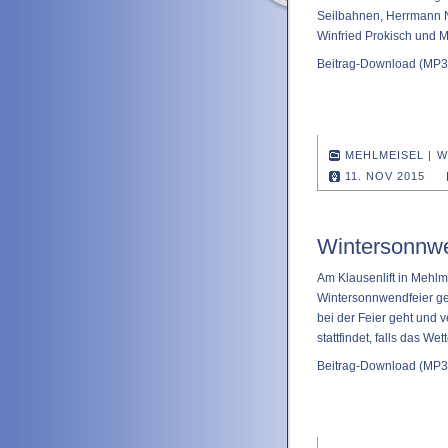
Seilbahnen, Herrmann N
Winfried Prokisch und M
Beitrag-Download
(MP3 
MEHLMEISEL
|
W
11. NOV 2015
Wintersonnwe
Am Klausenlift in Mehlme
Wintersonnwendfeier gep
bei der Feier geht und 
stattfindet, falls das Wett
Beitrag-Download
(MP3 