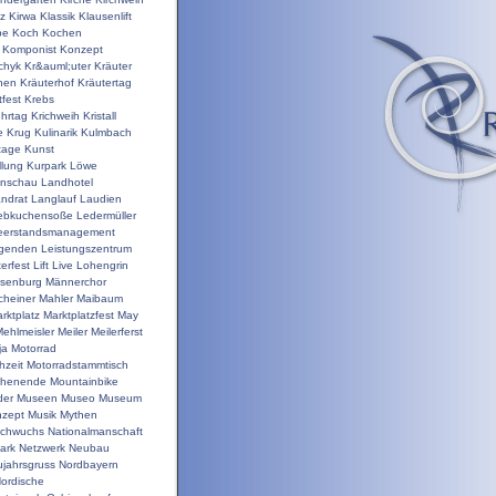
nz
Kirwa
Klassik
Klausenlift
pe
Koch
Kochen
Komponist
Konzept
chyk
Kr&auml;uter
Kräuter
hen
Kräuterhof
Kräutertag
tfest
Krebs
ehrtag
Krichweih
Kristall
e
Krug
Kulinarik
Kulmbach
tage
Kunst
llung
Kurpark
Löwe
enschau
Landhotel
ndrat
Langlauf
Laudien
ebkuchensoße
Ledermüller
eerstandsmanagement
genden
Leistungszentrum
terfest
Lift
Live
Lohengrin
isenburg
Männerchor
heiner
Mahler
Maibaum
rktplatz
Marktplatzfest
May
ehlmeisler
Meiler
Meilerferst
ja
Motorrad
hzeit
Motorradstammtisch
chenende
Mountainbike
der
Museen
Museo
Museum
zept
Musik
Mythen
chwuchs
Nationalmanschaft
ark
Netzwerk
Neubau
jahrsgruss
Nordbayern
ordische