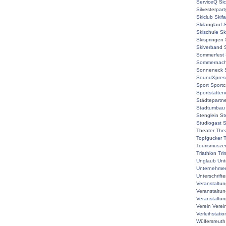
ServiceQ
Sic
Silvesterpart
Skiclub
Skif
Skilanglauf
S
Skischule
Sk
Skispringen
Skiverband
Sommerfest
Sommernach
Sonneneck
SoundXpres
Sport
Sport
Sportstätte
Städtepartne
Stadtumbau
Stenglein
St
Studiogast
S
Theater
The
Topfgucker
T
Tourismuszen
Triathlon
Tri
Unglaub
Unt
Unternehmer
Unterschrift
Veranstaltu
Veranstaltu
Veranstaltun
Verein
Verei
Verleihstatio
Wülfersreuth