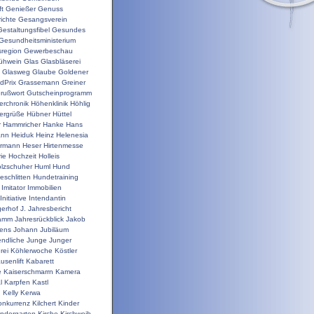
t
Genießer
Genuss
ichte
Gesangsverein
Gestaltungsfibel
Gesundes
Gesundheitsministerium
sregion
Gewerbeschau
ühwein
Glas
Glasbläserei
Glasweg
Glaube
Goldener
dPrix
Grassemann
Greiner
rußwort
Gutscheinprogramm
erchronik
Höhenklinik
Höhlig
ergrüße
Hübner
Hüttel
r
Hammricher
Hanke
Hans
ann
Heiduk
Heinz
Helenesia
rrmann
Heser
Hirtenmesse
rie
Hochzeit
Holleis
lzschuher
Huml
Hund
schlitten
Hundetraining
Imitator
Immobilien
Initiative
Intendantin
gerhof
J.
Jahresbericht
ramm
Jahresrückblick
Jakob
ens
Johann
Jubiläum
ndliche
Junge
Junger
rei
Köhlerwoche
Köstler
usenlift
Kabarett
e
Kaiserschmarrn
Kamera
l
Karpfen
Kastl
n
Kelly
Kerwa
onkurrenz
Kilchert
Kinder
indergarten
Kirche
Kirchweih