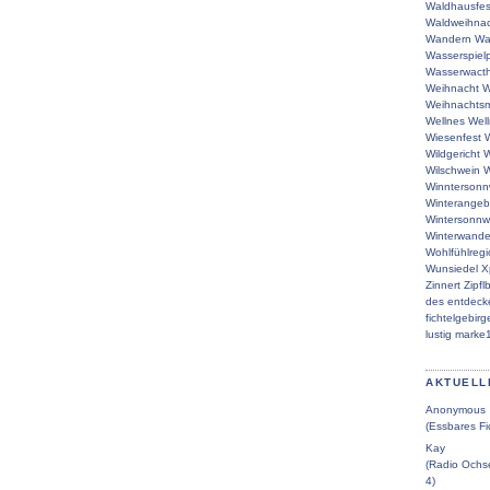
Waldhausfes
Waldweihna
Wandern
Wa
Wasserspielp
Wasserwacth
Weihnacht
W
Weihnachtsm
Wellnes
Wel
Wiesenfest
W
Wildgericht
W
Wilschwein
W
Winntersonn
Winterangeb
Wintersonn
Winterwande
Wohlfühlreg
Wunsiedel
X
Zinnert
Zipfl
des
entdeck
fichtelgebirg
lustig
marke
AKTUELL
Anonymous
(Essbares Fi
Kay
(Radio Ochse
4)