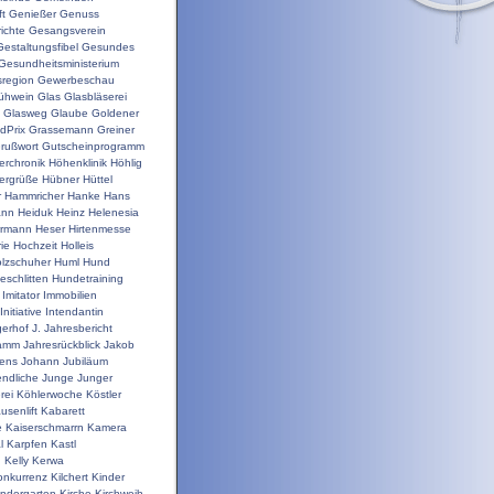
t
Genießer
Genuss
ichte
Gesangsverein
Gestaltungsfibel
Gesundes
Gesundheitsministerium
sregion
Gewerbeschau
ühwein
Glas
Glasbläserei
Glasweg
Glaube
Goldener
dPrix
Grassemann
Greiner
rußwort
Gutscheinprogramm
erchronik
Höhenklinik
Höhlig
ergrüße
Hübner
Hüttel
r
Hammricher
Hanke
Hans
ann
Heiduk
Heinz
Helenesia
rrmann
Heser
Hirtenmesse
rie
Hochzeit
Holleis
lzschuher
Huml
Hund
schlitten
Hundetraining
Imitator
Immobilien
Initiative
Intendantin
gerhof
J.
Jahresbericht
ramm
Jahresrückblick
Jakob
ens
Johann
Jubiläum
ndliche
Junge
Junger
rei
Köhlerwoche
Köstler
usenlift
Kabarett
e
Kaiserschmarrn
Kamera
l
Karpfen
Kastl
n
Kelly
Kerwa
onkurrenz
Kilchert
Kinder
indergarten
Kirche
Kirchweih