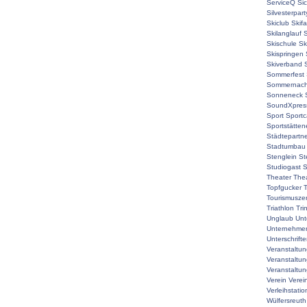
ServiceQ
Sic
Silvesterpart
Skiclub
Skif
Skilanglauf
S
Skischule
Sk
Skispringen
Skiverband
Sommerfest
Sommernach
Sonneneck
SoundXpres
Sport
Sport
Sportstätte
Städtepartne
Stadtumbau
Stenglein
St
Studiogast
S
Theater
The
Topfgucker
T
Tourismuszen
Triathlon
Tri
Unglaub
Unt
Unternehmer
Unterschrift
Veranstaltu
Veranstaltu
Veranstaltun
Verein
Verei
Verleihstatio
Wülfersreuth