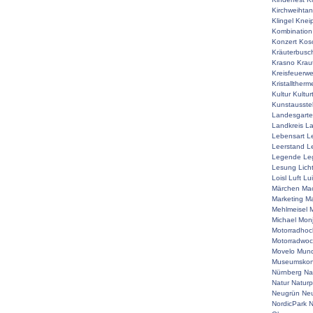
Kirchweihta
Klingel
Knei
Kombination
Konzert
Kos
Kräuterbusc
Krasno
Krau
Kreisfeuerw
Kristalltherm
Kultur
Kultur
Kunstausste
Landesgart
Landkreis
La
Lebensart
L
Leerstand
L
Legende
Le
Lesung
Lich
Loisl
Luft
Lu
Märchen
Mac
Marketing
Ma
Mehlmeisel
M
Michael
Mon
Motorradhoc
Motorradwo
Movelo
Mun
Museumskon
Nürnberg
Na
Natur
Naturp
Neugrün
Neu
NordicPark
N