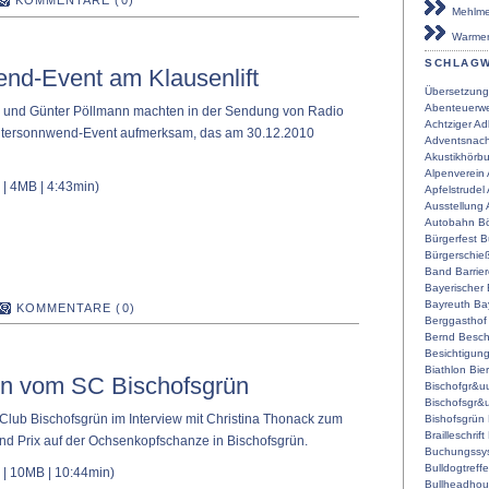
KOMMENTARE (0)
Mehlmei
Warmen
SCHLAG
nd-Event am Klausenlift
Übersetzung
Abenteuerwe
und Günter Pöllmann machten in der Sendung von Radio
Achtziger
Ad
ntersonnwend-Event aufmerksam, das am 30.12.2010
Adventsnach
Akustikhörb
Alpenverein
| 4MB | 4:43min)
Apfelstrudel
Ausstellung
Autobahn
Bö
Bürgerfest
B
Bürgerschie
Band
Barrier
Bayerischer
Bayreuth
Ba
KOMMENTARE (0)
Berggasthof
Bernd
Besch
Besichtigun
Biathlon
Bier
in vom SC Bischofsgrün
Bischofgr&u
Bischofsgr&
Club Bischofsgrün im Interview mit Christina Thonack zum
Bishofsgrün
Brailleschrift
d Prix auf der Ochsenkopfschanze in Bischofsgrün.
Buchungssy
Bulldogtreff
| 10MB | 10:44min)
Bullheadho