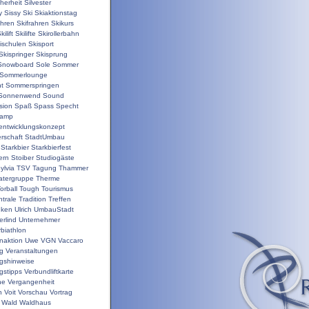
herheit
Silvester
y
Sissy
Ski
Skiaktionstag
ahren
Skifrahren
Skikurs
kilift
Skilifte
Skirollerbahn
ischulen
Skisport
Skispringer
Skisprung
Snowboard
Sole
Sommer
Sommerlounge
t
Sommerspringen
Sonnenwend
Sound
sion
Spaß
Spass
Specht
camp
nentwicklungskonzept
rschaft
StadtUmbau
Starkbier
Starkbierfest
ern
Stoiber
Studiogäste
ylvia
TSV
Tagung
Thammer
atergruppe
Therme
orball
Tough
Tourismus
trale
Tradition
Treffen
nken
Ulrich
UmbauStadt
erlind
Unternehmer
biathlon
enaktion
Uwe
VGN
Vaccaro
ng
Veranstaltungen
ngshinweise
gstipps
Verbundliftkarte
ne
Vergangenheit
n
Voit
Vorschau
Vortrag
Wald
Waldhaus