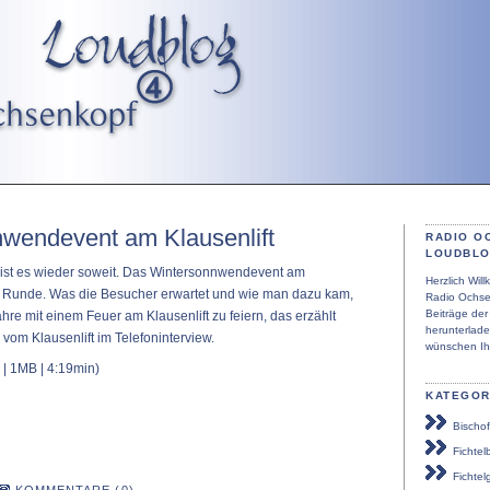
nwendevent am Klausenlift
RADIO O
LOUDBL
st es wieder soweit. Das Wintersonnwendevent am
Herzlich Wi
 3. Runde. Was die Besucher erwartet und wie man dazu kam,
Radio Ochse
Beiträge de
hre mit einem Feuer am Klausenlift zu feiern, das erzählt
herunterlad
om Klausenlift im Telefoninterview.
wünschen Ih
| 1MB | 4:19min)
KATEGOR
Bischof
Fichtel
Fichtel