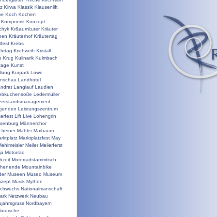
nz
Kirwa
Klassik
Klausenlift
pe
Koch
Kochen
Komponist
Konzept
chyk
Kr&auml;uter
Kräuter
hen
Kräuterhof
Kräutertag
tfest
Krebs
ehrtag
Krichweih
Kristall
e
Krug
Kulinarik
Kulmbach
tage
Kunst
llung
Kurpark
Löwe
enschau
Landhotel
ndrat
Langlauf
Laudien
ebkuchensoße
Ledermüller
eerstandsmanagement
genden
Leistungszentrum
terfest
Lift
Live
Lohengrin
isenburg
Männerchor
heiner
Mahler
Maibaum
rktplatz
Marktplatzfest
May
ehlmeisler
Meiler
Meilerferst
ja
Motorrad
hzeit
Motorradstammtisch
chenende
Mountainbike
der
Museen
Museo
Museum
zept
Musik
Mythen
chwuchs
Nationalmanschaft
ark
Netzwerk
Neubau
jahrsgruss
Nordbayern
ordische