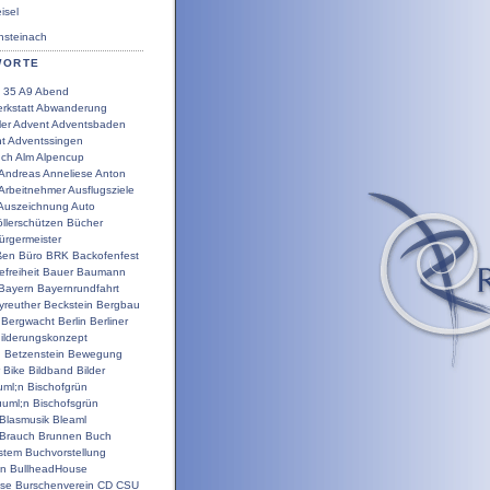
sel
steinach
WORTE
35
A9
Abend
rkstatt
Abwanderung
ler
Advent
Adventsbaden
t
Adventssingen
uch
Alm
Alpencup
Andreas
Anneliese
Anton
Arbeitnehmer
Ausflugsziele
Auszeichnung
Auto
llerschützen
Bücher
ürgermeister
ßen
Büro
BRK
Backofenfest
efreiheit
Bauer
Baumann
Bayern
Bayernrundfahrt
yreuther
Beckstein
Bergbau
Bergwacht
Berlin
Berliner
ilderungskonzept
g
Betzenstein
Bewegung
Bike
Bildband
Bilder
uml;n
Bischofgrün
uuml;n
Bischofsgrün
Blasmusik
Bleaml
Brauch
Brunnen
Buch
stem
Buchvorstellung
en
BullheadHouse
use
Burschenverein
CD
CSU