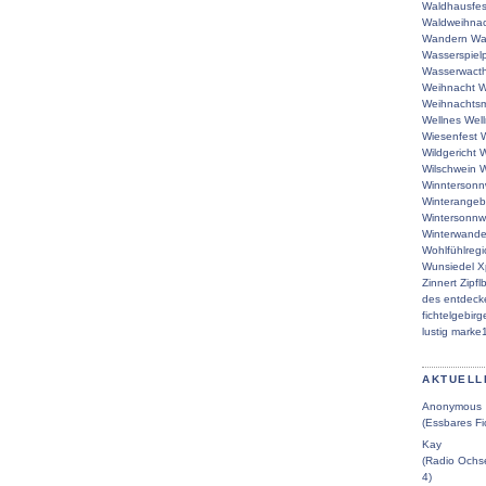
Waldhausfes
Waldweihna
Wandern
Wa
Wasserspielp
Wasserwacth
Weihnacht
W
Weihnachtsm
Wellnes
Wel
Wiesenfest
W
Wildgericht
W
Wilschwein
W
Winntersonn
Winterangeb
Wintersonn
Winterwande
Wohlfühlreg
Wunsiedel
X
Zinnert
Zipfl
des
entdeck
fichtelgebirg
lustig
marke
AKTUELL
Anonymous
(Essbares Fi
Kay
(Radio Ochse
4)