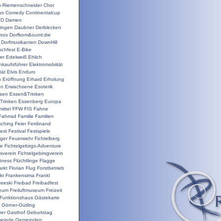
o-Riemenschneider
Chor
us
Comedy
Continentalcup
VD
Damen
ingen
Daubner
Derblecken
inos
Dorfkom&ouml;die
Dorfmusikanten
DownHill
schfest
E-Bike
er
Edelweiß
Ehlich
nkaufsführer
Elektromobiität
tät
Elvis
Enduro
n
Eröffnung
Erhard
Erholung
on
Erwachsene
Esoterik
sen
Essen&Trinken
Trinken
Essenberg
Europa
ittel
FFW
FIS
Fahne
Fahrrad
Familie
Familien
sching
Feier
Ferdinand
est
Festival
Festspiele
ger
Feuerwehr
Fichtelberg
ge
Fichtelgebirgs-Adventure
gsverein
Fichtelgebirsgverein
itness
Flüchtlinge
Flagge
rkt
Florian
Flug
Forstbetrieb
kt
Frankensima
Frankl
reeski
Freibad
Freibadfest
seum
Freiluftmuseum
Freizeit
Funktionshaus
Gästekarte
Görner-Gütling
rer
Gasthof
Geburtstag
einde
Gemeinden