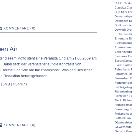
CUBE
Castr
Classica
Cla
Cup
DSV
D
Damenskispr
Derbleckn
D
Dorfkomödie
KOMMENTARE (0)
Downhill
Dre
EInkaufsführ
Ehrenamt
Ei
Elektromobili
en Air
Entenrenne
Erlebnisregi
Essbares
Es
ter diesem Motto steht eine Veranstaltung am 21.08.2009 am
Essen&amp;
g. Dabei setzt der Veranstalter auf die Kontraste von
Event
Föderm
Fahrerlager
m Dorma” und “We are the champions”. Was den Besucher
Familotel
Fa
die Redaktion herausgefunden.
Fernsehen
F
Feuchtenber
| 5MB | 4:54min)
Fichtelgebir
Fichtelgebir
Fichtelsee
F
Fleckl
Flohma
Frühlingsmar
Frauentag
F
Freilandmu
Fußball
Fun
Gästezahlen
KOMMENTARE (0)
GEwerbefüh
Gedicht
Gem