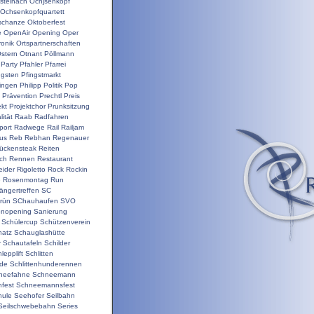
steinach
Ochjsenkopf
Ochsenkopfquartett
schanze
Oktoberfest
e
OpenAir
Opening
Oper
ronik
Ortspartnerschaften
stern
Otnant
Pöllmann
Party
Pfahler
Pfarrei
ngsten
Pfingstmarkt
ringen
Philipp
Politik
Pop
Prävention
Prechtl
Preis
ekt
Projektchor
Prunksitzung
ität
Raab
Radfahren
port
Radwege
Rail
Railjam
us
Reb
Rebhan
Regenauer
ückensteak
Reiten
ch
Rennen
Restaurant
ider
Rigoletto
Rock
Rockin
e
Rosenmontag
Run
ängertreffen
SC
rün
SChauhaufen
SVO
onopening
Sanierung
Schülercup
Schützenverein
hatz
Schauglashütte
r
Schautafeln
Schilder
lepplift
Schlitten
nde
Schlittenhunderennen
neefahne
Schneemann
fest
Schneemannsfest
hule
Seehofer
Seilbahn
Seilschwebebahn
Series