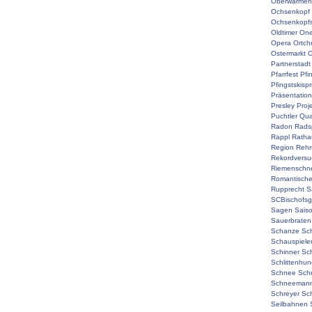
Oberwarmen
Ochsenkopf
Ochsenkopf
Oldtimer
On
Opera
Ortch
Ostermarkt
O
Partnerstadt
Pfarrfest
Pfi
Pfingstskisp
Präsentation
Presley
Proj
Puchtler
Qual
Radon
Rads
Rappl
Ratha
Region
Rehr
Rekordversu
Riemenschne
Romantisch
Rupprecht
S
SCBischofsg
Sagen
Sais
Sauerbraten
Schanze
Sc
Schauspiele
Schinner
Sch
Schlittenhu
Schnee
Sch
Schneemann
Schreyer
Sc
Seilbahnen