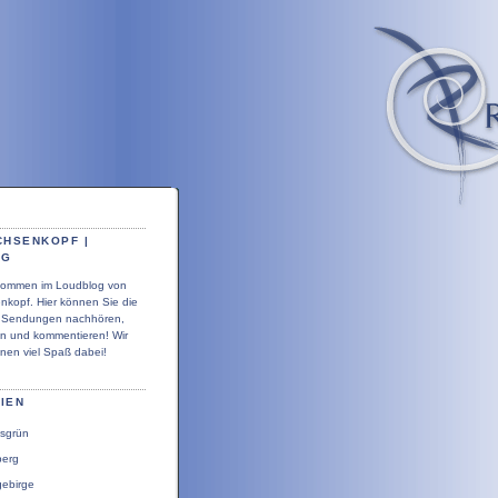
CHSENKOPF |
OG
llkommen im Loudblog von
nkopf. Hier können Sie die
r Sendungen nachhören,
en und kommentieren! Wir
nen viel Spaß dabei!
IEN
sgrün
berg
gebirge