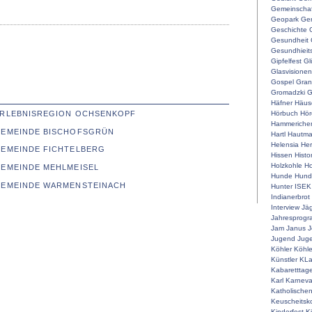
Gemeinschaf
Geopark
Ger
Geschichte
Gesundheit
Gesundhieit
Gipfelfest
Gl
Glasvisionen
Gospel
Gran
Gromadzki
G
Häfner
Häus
Hörbuch
Hör
 ERLEBNISREGION OCHSENKOPF
Hammeriche
 GEMEINDE BISCHOFSGRÜN
Hartl
Hautm
Helensia
He
GEMEINDE FICHTELBERG
Hissen
Histo
Holzkohle
Ho
GEMEINDE MEHLMEISEL
Hunde
Hunde
 GEMEINDE WARMENSTEINACH
Hunter
ISEK
Indianerbrot
Interview
Jä
Jahresprog
Jam
Janus
J
Jugend
Juge
Köhler
Köhle
Künstler
KLa
Kabaretttag
Karl
Karneva
Katholische
Keuscheitsk
Kinderfest
K