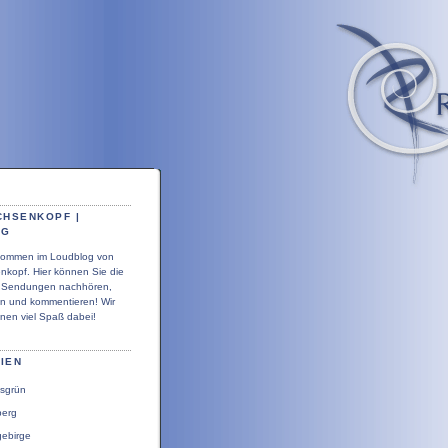
CHSENKOPF |
OG
llkommen im Loudblog von
nkopf. Hier können Sie die
r Sendungen nachhören,
en und kommentieren! Wir
nen viel Spaß dabei!
IEN
sgrün
berg
gebirge