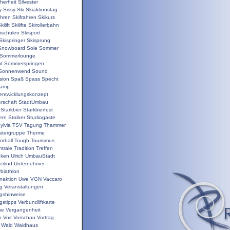
herheit
Silvester
y
Sissy
Ski
Skiaktionstag
ahren
Skifrahren
Skikurs
kilift
Skilifte
Skirollerbahn
ischulen
Skisport
Skispringer
Skisprung
Snowboard
Sole
Sommer
Sommerlounge
t
Sommerspringen
Sonnenwend
Sound
sion
Spaß
Spass
Specht
camp
nentwicklungskonzept
rschaft
StadtUmbau
Starkbier
Starkbierfest
ern
Stoiber
Studiogäste
ylvia
TSV
Tagung
Thammer
atergruppe
Therme
orball
Tough
Tourismus
trale
Tradition
Treffen
nken
Ulrich
UmbauStadt
erlind
Unternehmer
biathlon
enaktion
Uwe
VGN
Vaccaro
ng
Veranstaltungen
ngshinweise
gstipps
Verbundliftkarte
ne
Vergangenheit
n
Voit
Vorschau
Vortrag
Wald
Waldhaus