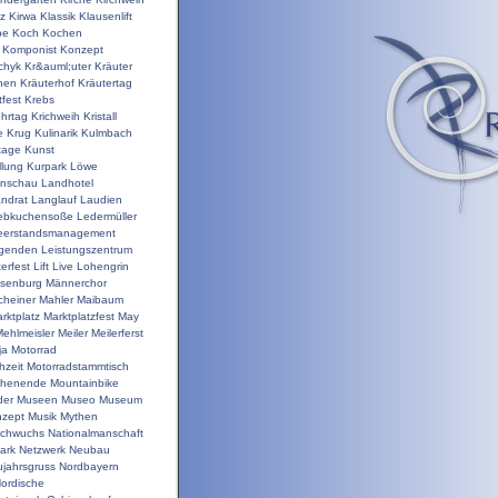
nz
Kirwa
Klassik
Klausenlift
pe
Koch
Kochen
Komponist
Konzept
chyk
Kr&auml;uter
Kräuter
hen
Kräuterhof
Kräutertag
tfest
Krebs
ehrtag
Krichweih
Kristall
e
Krug
Kulinarik
Kulmbach
tage
Kunst
llung
Kurpark
Löwe
enschau
Landhotel
ndrat
Langlauf
Laudien
ebkuchensoße
Ledermüller
eerstandsmanagement
genden
Leistungszentrum
terfest
Lift
Live
Lohengrin
isenburg
Männerchor
heiner
Mahler
Maibaum
rktplatz
Marktplatzfest
May
ehlmeisler
Meiler
Meilerferst
ja
Motorrad
hzeit
Motorradstammtisch
chenende
Mountainbike
der
Museen
Museo
Museum
zept
Musik
Mythen
chwuchs
Nationalmanschaft
ark
Netzwerk
Neubau
jahrsgruss
Nordbayern
ordische