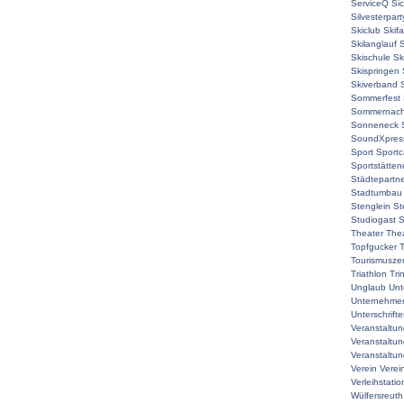
ServiceQ
Sic
Silvesterpart
Skiclub
Skif
Skilanglauf
S
Skischule
Sk
Skispringen
Skiverband
Sommerfest
Sommernach
Sonneneck
SoundXpres
Sport
Sport
Sportstätte
Städtepartne
Stadtumbau
Stenglein
St
Studiogast
S
Theater
The
Topfgucker
T
Tourismuszen
Triathlon
Tri
Unglaub
Unt
Unternehmer
Unterschrift
Veranstaltu
Veranstaltu
Veranstaltun
Verein
Verei
Verleihstatio
Wülfersreuth