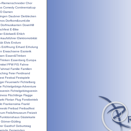
o-Riemenschneider
Chor
us
Comedy
Continentalcup
VD
Damen
ingen
Daubner
Derblecken
inos
Dorfkom&ouml;die
Dorfmusikanten
DownHill
schfest
E-Bike
er
Edelweiß
Ehlich
nkaufsführer
Elektromobiität
tät
Elvis
Enduro
n
Eröffnung
Erhard
Erholung
on
Erwachsene
Esoterik
sen
Essen&Trinken
Trinken
Essenberg
Europa
ittel
FFW
FIS
Fahne
Fahrrad
Familie
Familien
sching
Feier
Ferdinand
est
Festival
Festspiele
ger
Feuerwehr
Fichtelberg
ge
Fichtelgebirgs-Adventure
gsverein
Fichtelgebirsgverein
itness
Flüchtlinge
Flagge
rkt
Florian
Flug
Forstbetrieb
kt
Frankensima
Frankl
reeski
Freibad
Freibadfest
seum
Freiluftmuseum
Freizeit
Funktionshaus
Gästekarte
Görner-Gütling
rer
Gasthof
Geburtstag
einde
Gemeinden