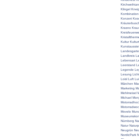
Kirchweihta
Klingel
Knei
Kombination
Konzert
Kos
Kräuterbusc
Krasno
Krau
Kreisfeuerw
Kristalltherm
Kultur
Kultur
Kunstausste
Landesgart
Landkreis
La
Lebensart
L
Leerstand
L
Legende
Le
Lesung
Lich
Loisl
Luft
Lu
Märchen
Mac
Marketing
Ma
Mehlmeisel
M
Michael
Mon
Motorradhoc
Motorradwo
Movelo
Mun
Museumskon
Nürnberg
Na
Natur
Naturp
Neugrün
Neu
NordicPark
N