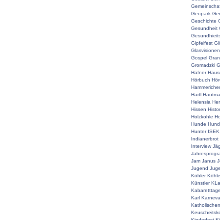
Gemeinschaf
Geopark
Ger
Geschichte
Gesundheit
Gesundhieit
Gipfelfest
Gl
Glasvisionen
Gospel
Gran
Gromadzki
G
Häfner
Häus
Hörbuch
Hör
Hammeriche
Hartl
Hautm
Helensia
He
Hissen
Histo
Holzkohle
Ho
Hunde
Hunde
Hunter
ISEK
Indianerbrot
Interview
Jä
Jahresprog
Jam
Janus
J
Jugend
Juge
Köhler
Köhle
Künstler
KLa
Kabaretttag
Karl
Karneva
Katholische
Keuscheitsk
Kinderfest
K