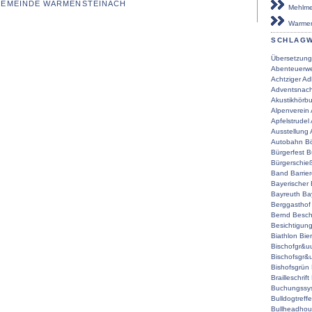
 GEMEINDE WARMENSTEINACH
Mehlmei
Warmen
SCHLAG
Übersetzung
Abenteuerwe
Achtziger
Ad
Adventsnach
Akustikhörb
Alpenverein
Apfelstrudel
Ausstellung
Autobahn
Bö
Bürgerfest
B
Bürgerschie
Band
Barrier
Bayerischer
Bayreuth
Ba
Berggasthof
Bernd
Besch
Besichtigun
Biathlon
Bier
Bischofgr&u
Bischofsgr&
Bishofsgrün
Brailleschrift
Buchungssy
Bulldogtreff
Bullheadho