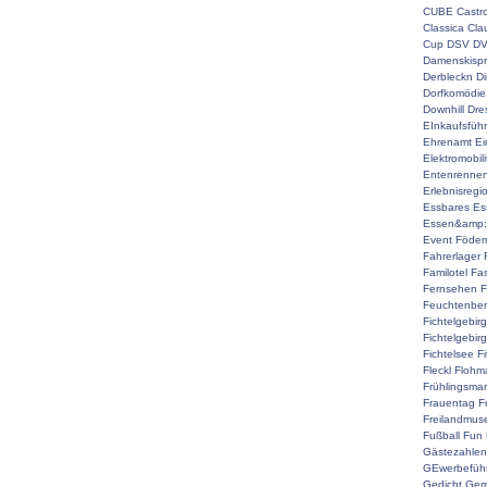
CUBE
Castr
Classica
Cla
Cup
DSV
D
Damenskispr
Derbleckn
D
Dorfkomödie
Downhill
Dre
EInkaufsführ
Ehrenamt
Ei
Elektromobili
Entenrenne
Erlebnisregi
Essbares
Es
Essen&amp;
Event
Föderm
Fahrerlager
Familotel
Fa
Fernsehen
F
Feuchtenber
Fichtelgebir
Fichtelgebir
Fichtelsee
F
Fleckl
Flohma
Frühlingsmar
Frauentag
F
Freilandmu
Fußball
Fun
Gästezahlen
GEwerbefüh
Gedicht
Gem