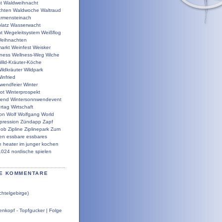
t
Waldweihnacht
chten
Waldwoche
Waltraud
rmensteinach
latz
Wasserwacht
t
Wegeleitsystem
Weißflog
eihnachten
arkt
Weinfest
Weisker
lness
Wellness-Weg
Wiche
ild-Kräuter-Köche
ildkräuter
Wildpark
infried
wendfeier
Winter
ot
Winterprospekt
wend
Wintersonnwendevent
rtag
Wirtschaft
ion
Wolf
Wolfgang
World
pression
Zündapp
Zapf
bob
Zipline
Ziplinepark
Zum
en
essbare
essbares
e
heater
im
junger
kochen
1024
nordische
spielen
E KOMMENTARE
chtelgebirge)
nkopf - Topfgucker | Folge