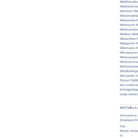
Waldhausfes
Waldweihna
Wandern
Wa
Wasserspielp
Wasserwacth
Weihnacht
W
Weihnachtsm
Wellnes
Wel
Wiesenfest
W
Wildgericht
W
Wilschwein
W
Winntersonn
Winterangeb
Wintersonn
Winterwande
Wohlfühlreg
Wunsiedel
X
Zinnert
Zipfl
des
entdeck
fichtelgebirg
lustig
marke
AKTUELL
Anonymous
(Essbares Fi
Kay
(Radio Ochse
4)