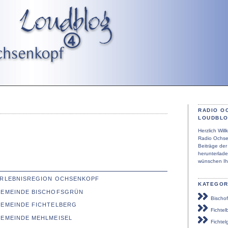
RADIO O
LOUDBL
Herzlich Wi
Radio Ochse
Beiträge de
herunterlad
wünschen Ih
 ERLEBNISREGION OCHSENKOPF
KATEGOR
 GEMEINDE BISCHOFSGRÜN
Bischof
GEMEINDE FICHTELBERG
Fichtel
GEMEINDE MEHLMEISEL
Fichtel