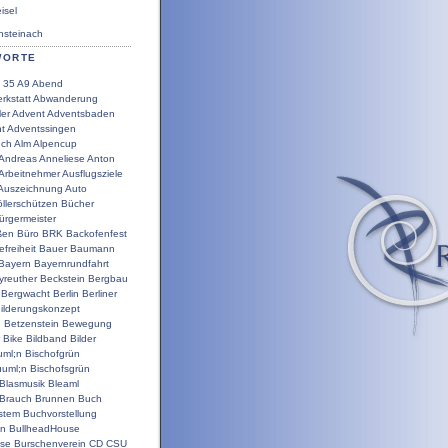
sel
steinach
WORTE
35
A9
Abend
rkstatt
Abwanderung
ler
Advent
Adventsbaden
t
Adventssingen
uch
Alm
Alpencup
Andreas
Anneliese
Anton
Arbeitnehmer
Ausflugsziele
Auszeichnung
Auto
llerschützen
Bücher
ürgermeister
ßen
Büro
BRK
Backofenfest
efreiheit
Bauer
Baumann
Bayern
Bayernrundfahrt
yreuther
Beckstein
Bergbau
Bergwacht
Berlin
Berliner
ilderungskonzept
g
Betzenstein
Bewegung
Bike
Bildband
Bilder
uml;n
Bischofgrün
uuml;n
Bischofsgrün
Blasmusik
Bleaml
Brauch
Brunnen
Buch
stem
Buchvorstellung
en
BullheadHouse
use
Burschenverein
CD
CSU