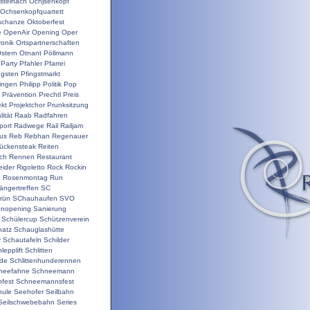
steinach
Ochjsenkopf
Ochsenkopfquartett
schanze
Oktoberfest
e
OpenAir
Opening
Oper
ronik
Ortspartnerschaften
stern
Otnant
Pöllmann
Party
Pfahler
Pfarrei
ngsten
Pfingstmarkt
ringen
Philipp
Politik
Pop
Prävention
Prechtl
Preis
ekt
Projektchor
Prunksitzung
ität
Raab
Radfahren
port
Radwege
Rail
Railjam
us
Reb
Rebhan
Regenauer
ückensteak
Reiten
ch
Rennen
Restaurant
ider
Rigoletto
Rock
Rockin
e
Rosenmontag
Run
ängertreffen
SC
rün
SChauhaufen
SVO
onopening
Sanierung
Schülercup
Schützenverein
hatz
Schauglashütte
r
Schautafeln
Schilder
lepplift
Schlitten
nde
Schlittenhunderennen
neefahne
Schneemann
fest
Schneemannsfest
hule
Seehofer
Seilbahn
Seilschwebebahn
Series