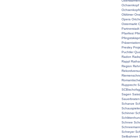
Oberwarmen
Ochsenkopf
Ochsenkopf
Oldtimer
On
Opera
Ortch
Ostermarkt
O
Partnerstadt
Pfarrfest
Pfi
Pfingstskisp
Präsentation
Presley
Proj
Puchtler
Qual
Radon
Rads
Rappl
Ratha
Region
Rehr
Rekordversu
Riemenschne
Romantisch
Rupprecht
S
SCBischofsg
Sagen
Sais
Sauerbraten
Schanze
Sc
Schauspiele
Schinner
Sch
Schlittenhu
Schnee
Sch
Schneemann
Schreyer
Sc
Seilbahnen