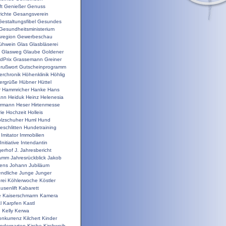
t
Genießer
Genuss
ichte
Gesangsverein
Gestaltungsfibel
Gesundes
Gesundheitsministerium
sregion
Gewerbeschau
ühwein
Glas
Glasbläserei
Glasweg
Glaube
Goldener
dPrix
Grassemann
Greiner
rußwort
Gutscheinprogramm
erchronik
Höhenklinik
Höhlig
ergrüße
Hübner
Hüttel
r
Hammricher
Hanke
Hans
ann
Heiduk
Heinz
Helenesia
rrmann
Heser
Hirtenmesse
rie
Hochzeit
Holleis
lzschuher
Huml
Hund
schlitten
Hundetraining
Imitator
Immobilien
Initiative
Intendantin
gerhof
J.
Jahresbericht
ramm
Jahresrückblick
Jakob
ens
Johann
Jubiläum
ndliche
Junge
Junger
rei
Köhlerwoche
Köstler
usenlift
Kabarett
e
Kaiserschmarrn
Kamera
l
Karpfen
Kastl
n
Kelly
Kerwa
onkurrenz
Kilchert
Kinder
indergarten
Kirche
Kirchweih