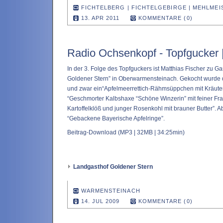
FICHTELBERG
|
FICHTELGEBIRGE
|
MEHLMEI
13. APR 2011
KOMMENTARE (0)
Radio Ochsenkopf - Topfgucker 
In der 3. Folge des Topfguckers ist Matthias Fischer zu G
Goldener Stern” in Oberwarmensteinach. Gekocht wurde d
und zwar ein“Apfelmeerrettich-Rähmsüppchen mit Kräuter
“Geschmorter Kalbshaxe “Schöne Winzerin” mit feiner F
Kartoffelklöß und junger Rosenkohl mit brauner Butter”. 
“Gebackene Bayerische Apfelringe”.
Beitrag-Download
(MP3 | 32MB | 34:25min)
Landgasthof Goldener Stern
WARMENSTEINACH
14. JUL 2009
KOMMENTARE (0)